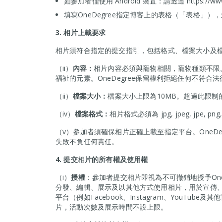
如參加者僅使用 Android 裝置：請透過 https://www.
填寫OneDegree指定博客上的表格（「表格」），
3.
相片上載要求
相片須符合指定的提交指引，包括格式、檔案大小及
（ii）
內容：
相片內容必須與寵物相關，寵物種類不限
福祉的元素。OneDegree保留權利拒絕任何不符合
（ii）
檔案大小：
檔案大小上限為10MB。超過此限制
（iv）
檔案格式：
相片格式必須為 jpg, jpeg, jpe,
（v）參加者須確保相片正確上載至指定平台。OneD
失敗不負任何責任。
4.
提交
相
片的所有權及使用權
（i）
授權
：參加者提交相片即視為不可撤銷地授予On
分發、編輯、展示及以其他方式使用相片，用於宣傳、行銷
平台（例如Facebook、Instagram、YouTube
片，活動次數及展示時間不設上限。