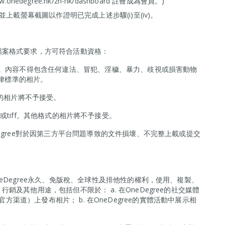
onedegree.hk/zh-hk/dashboard 註冊成為會員。)
並上載螢幕截圖以作證明已完成上述步驟(i)至(iv)。
檔案格式要求，方可符合活動資格：
。內容不得包含任何違法、冒犯、淫穢、暴力、歧視或損害動物
法律標準的相片。
的相片將不予接受。
 png,或tiff。其他格式的相片將不予接受。
egree對於因第三方平台問題導致的文件損壞、不完整上載或提交
eDegree永久、免版稅、全球性及排他性的權利，使用、複製、
及其他用途，包括但不限於： a. 在OneDegree的社交媒體
及其他官方渠道）上發布相片； b. 在OneDegree的實體活動中展示相