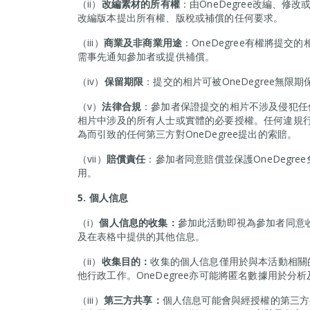
（ii）
改編素材的所有權
：由OneDegree改編、修
改編版本提出所有權、版稅或補償的任何要求。
（iii）
商業及非商業用途
：OneDegree有權將提
需事先通知參加者或提供補償。
（iv）
保留期限
：提交的相片可被OneDegree無
（v）
法律合規
：參加者保證提交的相片不涉及侵犯任
相片中涉及的所有人士或實體的必要授權。任何違規行為
為而引致的任何第三方對OneDegree提出的索賠。
（vii）
賠償責任
：參加者同意賠償並保護OneDegr
用。
5.
個人信息
（i）
個人信息的收集：
參加此活動即視為參加者同意
及在表格中提供的其他信息。
（ii）
收集目的：
收集的個人信息僅用於與本活動相關
他行政工作。OneDegree亦可能將匿名數據用於分
（iii）
第三方共享：
個人信息可能會與經授權的第三方共