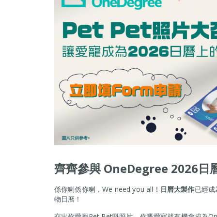
齊齊參與
OneDegree 202
係你喇係你喇，We need you all！
日曆大製作
已經成為
物日曆！
交出你愛寵Pet Pet嘅照片，你嘅愛寵就有機會成為On