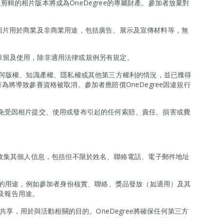
改或剪輯的相片版本將成為OneDegree的專屬財產。參加者放棄對
交的相片用於商業及非商業用途，包括廣告、展示及宣傳材料等，無
限期保留及使用，除非適用法律或規例另有規定。
何版權、知識產權、隱私權或其他第三方權利的情況，並已獲得
將導致參賽資格被取消。參加者應賠償OneDegree因違規行
ee免受因相片提交、使用或發布引起的任何索賠、責任、損害或費
收集其個人信息，包括但不限於姓名、聯絡電話、電子郵件地址
的用途，例如參加者身份核實、聯絡、獎品發放（如適用）及其
析及報告用途。
享，用於與活動相關的目的。OneDegree將確保任何第三方