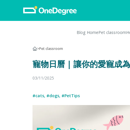
Blog Home
Pet classroom
H
Pet Insurance
>
Pet classroom
Pet Insurance
寵物日曆 | 讓你的愛寵成為 O
Dog Insurance
Cat Insurance
03/11/2025
Turtle, Tortoise & Bird
Insurance
#cats
,
#dogs
,
#PetTips
Vet Network
File a Claim