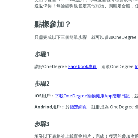
送返俾你！無論貓狗龜雀定其他寵物、獨照定合照，
點樣參加？
只需完成以下三個簡單步驟，就可以參加OneDegree
步驟1
讚好OneDegree
Facebook專頁
、追蹤OneDegree
I
步驟2
iOS用戶：
下載OneDegree寵物健康App陪胖日記
，
Andriod用戶：
於
指定網頁
，註冊成為 OneDegree 
步驟
3
填妥以下表格並上載寵物相片，完成！獲選的參加者將