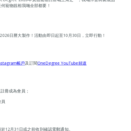
任何寵物靚相我哋全部都要！
 2026日曆大製作！活動由即日起至10月30日，立即行動！
nstagram帳戶
及訂閱
OneDegree YouTube頻道
並註冊成為會員；
會員
於12月31日或之前收到確認電郵通知。