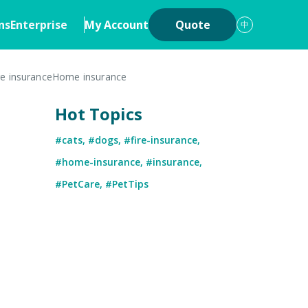
ns
Enterprise
My Account
Quote
中
re insurance
Home insurance
ons
Insurance
Hot Topics
iew
Cyber Insurance
#cats
,
#dogs
,
#fire-insurance
,
ership
Digital Asset Insurance
#home-insurance
,
#insurance
,
 System
#PetCare
,
#PetTips