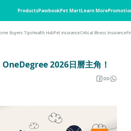
Products
Pawbook
Pet Mart
Learn More
Promotio
ome Buyers Tips
Health Hub
Pet insurance
Critical Illness Insurance
Fi
Home
Pawbook
Health
Customer Stories
Pawbassador
Business Soluti
FAQ
Member Benefits
Home Insurance
About the App
Critical Illness
Business Overv
neDegree 2026日曆主角！
Blog
Insurance Offers
Home Appliances
Download
Corporate Partn
Overview
Warranty Insurance
Insurance 101
Pawbook Tag
Core Insurance
Fire Insurance