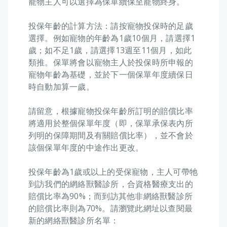
寵物主人可以選擇為保單續保至寵物終身。
投保年齡的計算方法：請按寵物投保時的足歲
選擇。例如寵物的年齡為1歲10個月，請選擇1
歲；如不足1歲，請選擇13週至11個月，如此
類推。保單將會以寵物主人於投保時所申報的
寵物年齡為基礎，並於下一個保單年度續保日
時自動加算一歲。
請留意，根據寵物投保年齡所訂明的賠償比率
將適用於整個保單年度（即，保單承保表內所
列明的保障期間及有關賠償比率），並不會於
該個保單年度的中途作出更改。
投保年齡為1歲或以上的受保寵物，主人可帶牠
到訪我們的網絡獸醫診所，合資格醫療支出的
賠償比率為90%；而到訪其他非網絡獸醫診所
的賠償比率則為70%。請瀏覽此網址以查閱最
新的網絡獸醫診所名單：