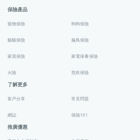
更新，否則我們無法與客戶持續保險或其他業務的關
· 客戶透過電郵、線上對話、電話或其他通訊系統與
任 （請參考下述聯絡方法）。
露的任何人士
係。
我們聯絡
保險產品
· 根據本公司與本地或外地政府、監管、稅務或執法
寵物保險
狗狗保險
機構、公認行業組織、或其他機關具約束力的合約承
如中、英文兩個版本有任何抵觸或不相符之處，應以英
諾、其他承諾或安排而言，本公司有責任或必須向其作
貓貓保險
龜鳥保險
文版本為準。
出披露的任何人士
· 根據主管司法權區的法院的任何頒令的任何人士
家居保險
家電保養保險
· 整合保險業申索和承保資料的組織、防欺詐組織、
火險
危疾保險
僱主、警察、數據庫或登記冊（及其運營者）
了解更多
客戶分享
常見問題
網誌
保險101
推廣優惠