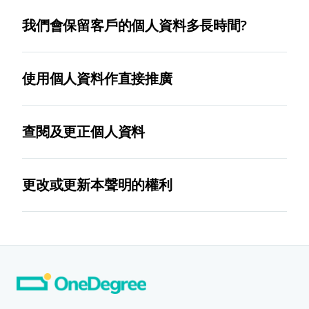
款、保單管理、儲存、雲端、記錄管理、熱線中心、郵
我們會從多個途徑收集客戶的個人資料，包括：
寄、印刷、資料處理、客戶滿意度分析、市場推廣、外
我們會保留客戶的個人資料多長時間?
· 網上的登記、報價、保險申請或理賠申請
判或其他與本公司業務運作有關服務的代理人或承包
商，無論是第三方或本公司之關聯公司
我們將在履行服務必需及法律要求的期間內保留客戶之
· 電子商店之購物訂單
使用個人資料作直接推廣
個人資料。一般而言，自我們與客户結束商業關係起，
· 第三方服務供應商，包括保險公司、再保公司、再
· 客戶在App內使用健康追蹤、照片上傳管理或其他
最多會保留客戶的個人資料7年。
保經紀、銀行、法律顧問、會計師、金融機構、調查
功能時自願提供的數據
我們會使用客戶的個人資料，以不同的渠道包括電郵、
員、公證行、醫護及復康顧問、醫院、獸醫診所及寵物
查閱及更正個人資料
平台訊息或任何電子信息等方法，聯絡客戶以作直接推
醫院、測量師、維修人員、緊急服務提供者、研究與分
· 透過我們的物聯網裝置在客戶於我們的移動應用程
廣。
析公司、數據儲存及影像處理技術供應商、資料處理
式內啟用相關功能後所收集的資料或其他由設備自動產
如客戶希望查閱或更正我們持有其個人資料，或更改客
者；
生的數據。
更改或更新本聲明的權利
戶對我們使用其個人資料以作直接推廣用途的意願，或
· 信貸諮詢機構；在客戶欠賬時，任何債務追收代理
查詢我們有關個人資料的政策及慣例，可電郵我們的私
· 客戶就查詢、投訴、意見回饋或參與（線上及線
在我們使用客戶的資料作為直接推廣用途前，我們必須
我們保留隨時更改或更新本聲明的權利而無須事先通
或進行索償或調查服務的公司
隱保障聯絡主任(
dpo@onedegree.hk
)。我們的私隱保
下）推廣活動填寫的表格
得到客戶的同意 （包括表示不反對該用途）。如客戶
知。所有更改或更新將透過我們的網站或以書面形式
障聯絡主任會在合理可行的時間內回覆客戶。
不希望我們使用客戶的個人資料作直接推廣之用途，請
· 根據對本公司具約束力的任何法例，及就任何由本
· 任何客戶在我們的網頁上參與的意見調查或投票
（其中包括電子形式）通知客戶，並將於刊登後即時生
於我們收集個人資料時，不選取接收推廣信息方格以表
地或外地政府、監管、稅務或執法機構、公認行業組
效。若客戶與我們持續保險或其他業務關係，將表示客
示意願。如日後客戶希望更改對我們使用其個人資料以
· cookies或其他相似的技術
織、或其他機關所頒佈且本公司預期須遵守的任何規
戶同意就使用該客戶個人資料的必須用途作出的更改和
作直接推廣用途的意願，請聯絡我們的私隱保障聯絡主
例、守則或指引而言，本公司有責任或必須向其作出披