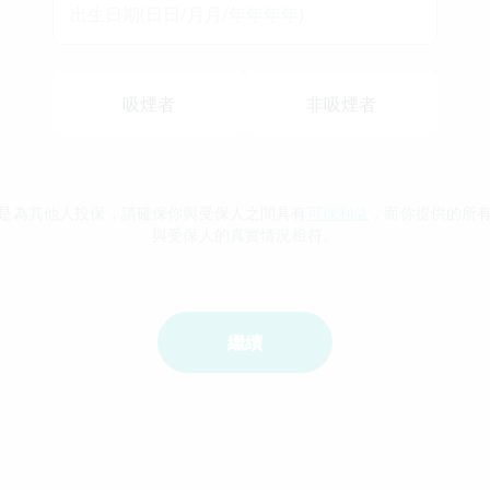
出生日期(日日/月月/年年年年)
吸煙者
非吸煙者
是為其他人投保，請確保你與受保人之間具有
可保利益
，而你提供的所
與受保人的真實情況相符。
繼續