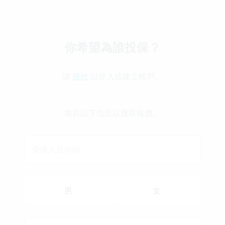
你希望為誰投保？
請 
按此
 以登入或建立帳戶。
填寫以下信息以獲取報價。
受保人是你的
男
女