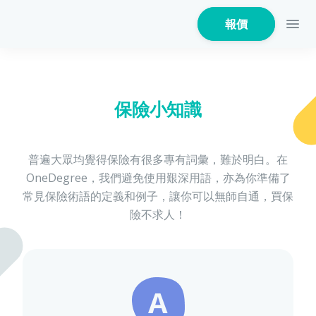
報價
保險小知識
家居保險
普遍大眾均覺得保險有很多專有詞彙，難於明白。在
OneDegree，我們避免使用艱深用語，亦為你準備了
家電保養保險
常見保險術語的定義和例子，讓你可以無師自通，買保
險不求人！
火險
A
危疾保