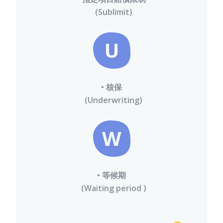
(Sublimit)
U
• 核保
(Underwriting)
W
• 等候期
(Waiting period )