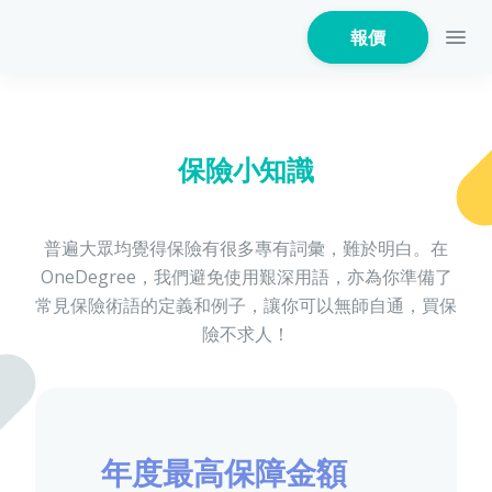
報價
保險小知識
家居保險
普遍大眾均覺得保險有很多專有詞彙，難於明白。在
OneDegree，我們避免使用艱深用語，亦為你準備了
家電保養保險
常見保險術語的定義和例子，讓你可以無師自通，買保
險不求人！
火險
年度最高保障金額
危疾保