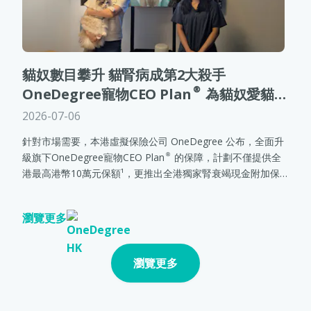
貓奴數目攀升 貓腎病成第2大殺手
OneDegree寵物CEO Plan®為貓奴愛貓升
級腎衰竭保障 合共保額創新高達港幣12萬元
2026-07-06
針對市場需要，本港虛擬保險公司 OneDegree 公布，全面升
級旗下OneDegree寵物CEO Plan®的保障，計劃不僅提供全
港最高港幣10萬元保額¹，更推出全港獨家腎衰竭現金附加保
障²，為確診腎衰竭的受保寵物額外提供港幣2萬元現金²，助貓
奴為愛貓健康作最佳準備。
瀏覽更多
瀏覽更多