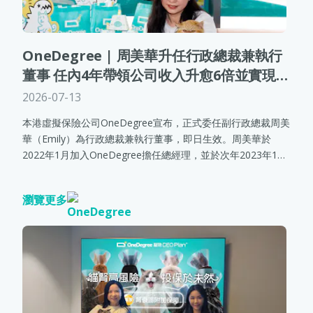
OneDegree | 周美華升任行政總裁兼執行
董事 任內4年帶領公司收入升愈6倍並實現全
年盈利
2026-07-13
本港虛擬保險公司OneDegree宣布，正式委任副行政總裁周美
華（Emily）為行政總裁兼執行董事，即日生效。周美華於
2022年1月加入OneDegree擔任總經理，並於次年2023年1月
升任為副行政總裁。她帶領OneDegree成為香港首家實現全年
盈利（按保險條例計算）1的虛擬保險公司，且收入於4年間
瀏覽更多
（即較 2021 年）增長超過6倍。