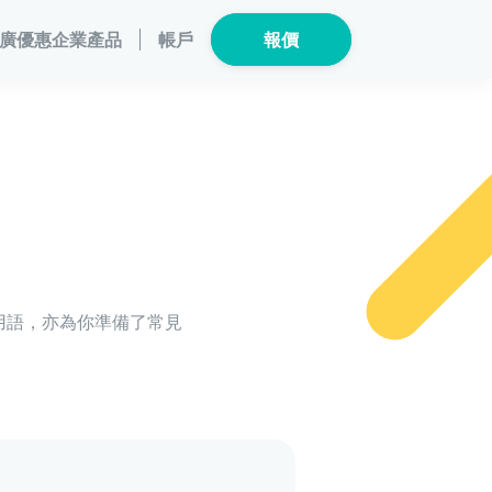
廣優惠
企業產品
帳戶
報價
保險產品
個人健康
數碼保險
危疾保險
總覽
數字資產保險
險
家電保養保險
危疾保
深用語，亦為你準備了常見
險
龜鳥保險