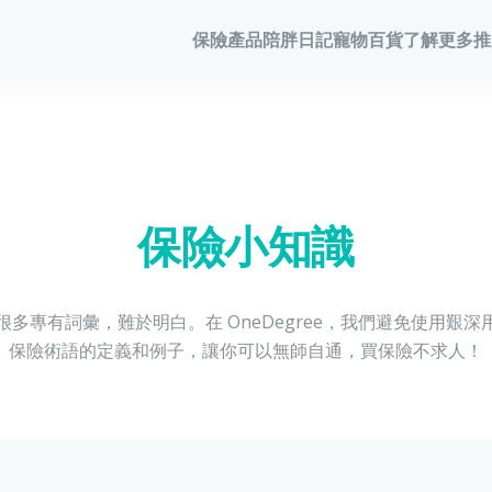
保險產品
陪胖日記
寵物百貨
了解更多
推
寵物保險
陪胖日記
商務方案
家居
客戶分享
會員計劃
常見問題
會員優惠
寵物保險
關於陪胖日記App
業務概覽
家居保險
網誌
保險優惠
狗狗保險
立即下載
企業合作
家電保養保險
家居保
保險101
貓貓保險
Pawbook Tag
保險核心系統
火險
保險小知識
龜鳥保險
火險
獸醫網絡
多專有詞彙，難於明白。在 OneDegree，我們避免使用艱
申請索償
保險術語的定義和例子，讓你可以無師自通，買保險不求人！
寵物保