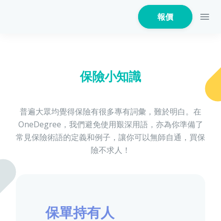
報價
保險小知識
家居保險
普遍大眾均覺得保險有很多專有詞彙，難於明白。在
OneDegree，我們避免使用艱深用語，亦為你準備了
家電保養保險
常見保險術語的定義和例子，讓你可以無師自通，買保
險不求人！
火險
保單持有人
危疾保