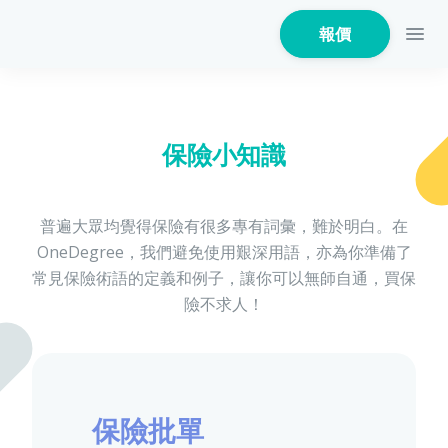
報價
保險小知識
家居保險
普遍大眾均覺得保險有很多專有詞彙，難於明白。在
OneDegree，我們避免使用艱深用語，亦為你準備了
家電保養保險
常見保險術語的定義和例子，讓你可以無師自通，買保
險不求人！
火險
保險批單
危疾保