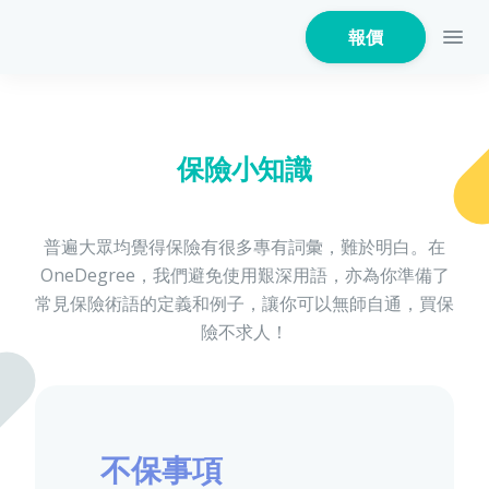
報價
保險小知識
家居保險
普遍大眾均覺得保險有很多專有詞彙，難於明白。在
OneDegree，我們避免使用艱深用語，亦為你準備了
家電保養保險
常見保險術語的定義和例子，讓你可以無師自通，買保
險不求人！
火險
不保事項
危疾保