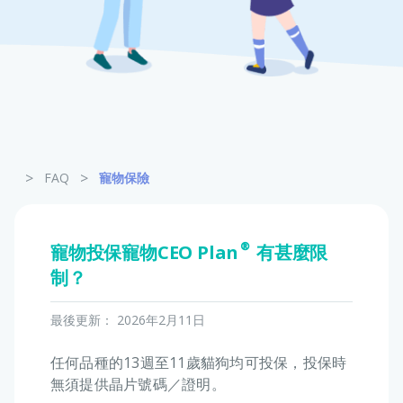
寵物保險
龜鳥保險
>
>
FAQ
寵物保險
寵物投保寵物CEO Plan®有甚麼限
制？
最後更新：
2026年2月11日
任何品種的13週至11歲貓狗均可投保，投保時
無須提供晶片號碼／證明。