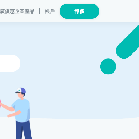
廣優惠
企業產品
帳戶
報價
員計劃
保險產品
個人健康
數碼保險
危疾保險
總覽
數字資產保險
險
家電保養保險
危疾保
險
龜鳥保險