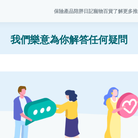
保險產品
陪胖日記
寵物百貨
了解更多
推
寵物保險
陪胖日記
商務方案
家居
客戶分享
毛範生會
常見問題
會員優惠
我們樂意為你解答任何疑問
寵物保險
關於陪胖日記App
業務概覽
家居保險
網誌
保險優惠
狗狗保險
立即下載
企業合作
家電保養保險
家居保
保險101
貓貓保險
Pawbook Tag
保險核心系統
火險
龜鳥保險
火險
獸醫網絡
申請索償
寵物保