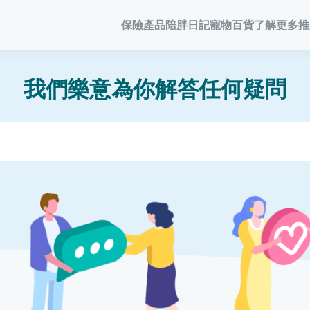
保險產品
陪胖日記
寵物百貨
了解更多
推
寵物保險
陪胖日記
商務方案
家居
客戶分享
會員計劃
常見問題
會員優惠
我們樂意為你解答任何疑問
寵物保險
關於陪胖日記App
業務概覽
家居保險
網誌
保險優惠
狗狗保險
立即下載
企業合作
家電保養保險
家居保
保險101
貓貓保險
Pawbook Tag
保險核心系統
火險
龜鳥保險
火險
獸醫網絡
申請索償
寵物保