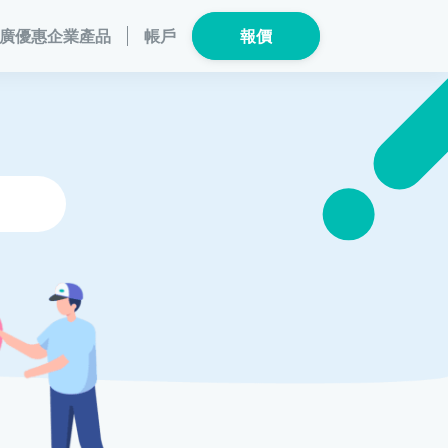
廣優惠
企業產品
帳戶
報價
保險產品
個人健康
數碼保險
危疾保險
總覽
數字資產保險
險
家電保養保險
危疾保
險
龜鳥保險