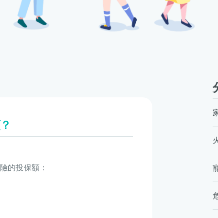
額？
險的投保額：