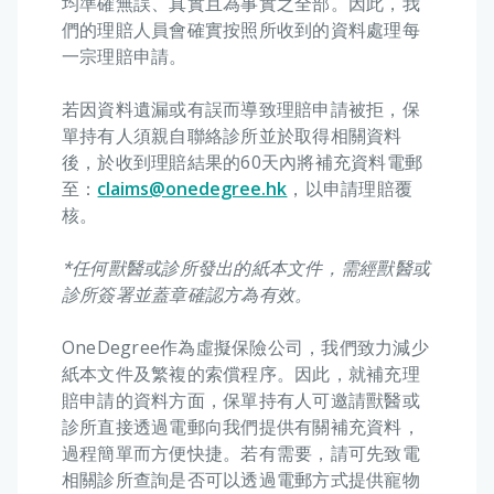
均準確無誤、真實且為事實之全部。因此，我
們的理賠人員會確實按照所收到的資料處理每
一宗理賠申請。
⠀⠀ ⠀⠀⠀⠀⠀⠀ ⠀⠀⠀
若因資料遺漏或有誤而導致理賠申請被拒，保
單持有人須親自聯絡診所並於取得相關資料
後，於收到理賠結果的60天內將補充資料電郵
至：
claims@onedegree.hk
，以申請理賠覆
核。
⠀⠀ ⠀⠀⠀⠀⠀⠀ ⠀⠀⠀
*任何獸醫或診所發出的紙本文件，需經獸醫或
診所簽署並蓋章確認方為有效。
⠀⠀ ⠀⠀⠀⠀⠀⠀ ⠀⠀⠀
OneDegree作為虛擬保險公司，我們致力減少
紙本文件及繁複的索償程序。因此，就補充理
賠申請的資料方面，保單持有人可邀請獸醫或
診所直接透過電郵向我們提供有關補充資料，
過程簡單而方便快捷。若有需要，請可先致電
相關診所查詢是否可以透過電郵方式提供寵物