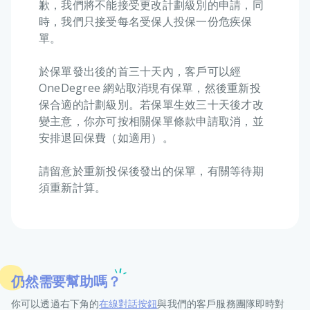
歉，我們將不能接受更改計劃級別的申請，同
時，我們只接受每名受保人投保一份危疾保
單。
⠀⠀ ⠀⠀⠀⠀⠀⠀ ⠀⠀⠀
於保單發出後的首三十天內，客戶可以經
OneDegree 網站取消現有保單，然後重新投
保合適的計劃級別。若保單生效三十天後才改
變主意，你亦可按相關保單條款申請取消，並
安排退回保費（如適用）。
⠀⠀ ⠀⠀⠀⠀⠀⠀ ⠀⠀⠀
請留意於重新投保後發出的保單，有關等待期
須重新計算。
仍然需要幫助嗎？
你可以透過右下角的
在線對話按鈕
與我們的客戶服務團隊即時對