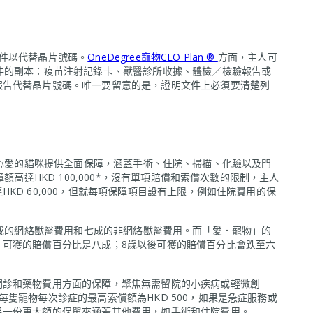
件以代替晶片號碼。
OneDegree寵物CEO Plan ®
方面，主人可
件的副本：疫苗注射記錄卡、獸醫診所收據、體檢／檢驗報告或
報告代替晶片號碼。唯一要留意的是，證明文件上必須要清楚列
心愛的貓咪提供全面保障，涵蓋手術、住院、掃描、化驗以及門
額高達HKD 100,000*，沒有單項賠償和索償次數的限制，主人
KD 60,000，但就每項保障項目設有上限，例如住院費用的保
成的網絡獸醫費用和七成的非網絡獸醫費用。而「愛．寵物」的
，可獲的賠償百分比是八成；8歲以後可獲的賠償百分比會跌至六
門診和藥物費用方面的保障，聚焦無需留院的小疾病或輕微創
隻寵物每次診症的最高索償額為HKD 500，如果是急症服務或
另一份更大額的保單來涵蓋其他費用，如手術和住院費用。