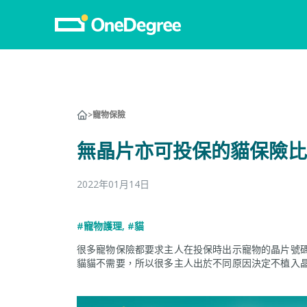
寵
>
寵物保險
寵
無晶片亦可投保的貓保險比
狗
貓
2022年01月14日
龜
#寵物護理
,
#貓
獸
很多寵物保險都要求主人在投保時出示寵物的晶片號
申
貓貓不需要，所以很多主人出於不同原因決定不植入