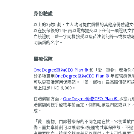
身份驗證
以上的3款計劃，主人均可提供貓貓的其他身份驗證文
以在投保後的14日內以電郵提交以下任何一項證明文
血統證明。藍十字同樣接受以疫苗注射記錄卡或檢驗
明貓貓的名字。
醫療保障
OneDegree寵物CEO Plan ®
和「愛．寵物」都為你
診多種費用
OneDegree寵物CEO Plan ®
年度醫療保障
可以更靈活運用保障額。「愛．寵物」最高賠償額可達H
障上限是HKD 6,000。
在賠償額方面，
OneDegree寵物CEO Plan ®
承擔九
賠償額則視乎寵物年齡而定，例如毛孩是四歲或以下
成。
「愛．寵物」門診醫療保的不同之處在於，它側重於
傷。而共享計劃可以讓最多3隻寵物共享保障額，不過每
者需要驗血，這個金額未必足以應付，主人可能需要