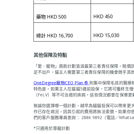
HKD 450
藥物 HKD 500
HKD 15,030
總計 HKD 16,700
其他保障及特點
「愛．寵物」兩款計劃皆涵蓋第三者責任保障，賠償
足不出戶，貓主人需要第三者責任保障的機會微乎其
OneDegree寵物CEO Plan ®
則集中保障毛孩的醫療
特色是，如果主人在貓貓5歲前投保，它將可獲終生
（FeLV）等不可治癒的疾病，這些情況都會在保單
無論你選擇哪一個計劃，越早為貓貓投保可以帶來更
作已存在病況，因其引起的費用將無法索償。如果你
們的客戶服務專員查詢： 2886 9892（電話／Whatsa
*只適用於尊寵計劃