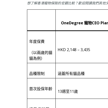
想了解香港寵物保險的宏觀比較？歡迎閱讀我們其他
OneDegree 寵物CEO Pla
年度保費
HKD 2,148 – 3,435
（以兩歲的貓
貓為例）
品種限制
涵蓋所有貓品種
首次投保年齡
13週至11歲