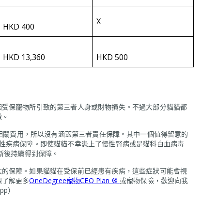
X
HKD 400
HKD 13,360
HKD 500
因受保寵物所引致的第三者人身或財物損失。不過大部分貓貓都
微。
相關費用，所以沒有涵蓋第三者責任保障。其中一個值得留意的
慢性疾病保障。即使貓貓不幸患上了慢性腎病或是貓科白血病毒
更新後持續得到保障。
大的保障。如果貓貓在受保前已經患有疾病，這些症狀可能會視
想了解更多
OneDegree寵物CEO Plan ®
或寵物保險，歡迎向我
pp）