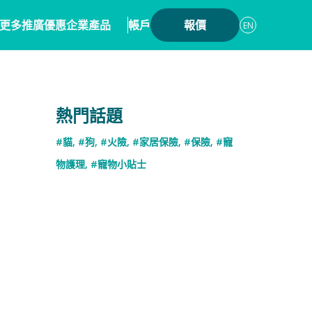
更多
推廣優惠
企業產品
帳戶
報價
EN
案
生會員計劃
保險產品
熱門話題
優惠
覽
數碼保險
#貓
,
#狗
,
#火險
,
#家居保險
,
#保險
,
#寵
優惠總覽
作
數字資產保險
物護理
,
#寵物小貼士
心系統