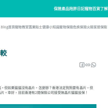
保險產品
陪胖日記
寵物百貨
了解
Blog首頁
寵物教室
置業貼士
健康小知識
寵物保險
危疾保險
火險
家居保險
物保險
家居
陪胖日記
客戶分享
個人健康
商務方
毛範
常見問題
會員
物保險
家居保險
關於陪胖日記App
危疾保險
業務概
較
網誌
保險
狗保險
家電保養保險
立即下載
企業合
保險101
貓保險
火險
Pawbook Tag
保險核
鳥保險
醫網絡
碼。但如果貓貓沒有晶片，怎麼辦？香港法定狗狗要有晶片，但
請索償
晶片。幸好，目前香港有2間保險公司接受無晶片貓貓投保！