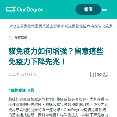
報價
Blog首頁
寵物教室
置業貼士
健康小知識
寵物保險
危疾保險
火險
家居
>
寵物教室
貓免疫力如何增強？留意這些
免疫力下降先兆！
2025年08月19日
#寵物護理
,
#貓
貓咪的健康往往取決於牠們的免疫系統是否強健。尤其在香港
這種密集的居住環境，貓咪容易接觸各種環境因素，免疫力就
成為守護牠們健康的第一道防線。OneDegree從貓免疫系統
的基本組成說起，探討如何提升貓咪免疫力、辨識下降免疫力