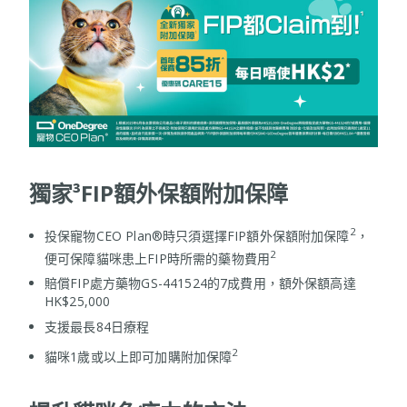
獨家³FIP額外保額附加保障
2
投保寵物CEO Plan®時只須選擇FIP額外保額附加保障
，
2
便可保障貓咪患上FIP時所需的藥物費用
賠償FIP處方藥物GS-441524的7成費用，額外保額高達
HK$25,000
支援最長84日療程
2
貓咪1歲或以上即可加購附加保障