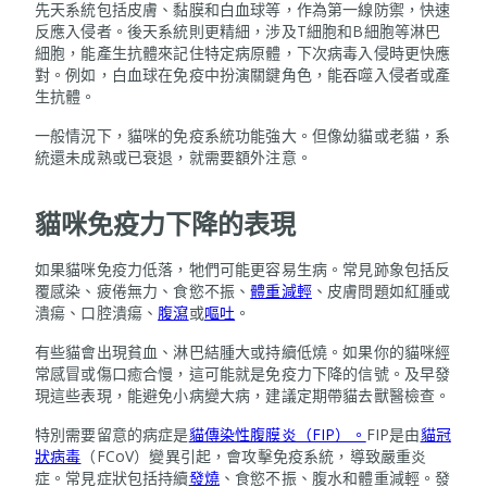
先天系統包括皮膚、黏膜和白血球等，作為第一線防禦，快速
反應入侵者。後天系統則更精細，涉及T細胞和B細胞等淋巴
細胞，能產生抗體來記住特定病原體，下次病毒入侵時更快應
對。例如，白血球在免疫中扮演關鍵角色，能吞噬入侵者或產
生抗體。
一般情況下，貓咪的免疫系統功能強大。但像幼貓或老貓，系
統還未成熟或已衰退，就需要額外注意。
貓咪免疫力下降的表現
如果貓咪免疫力低落，牠們可能更容易生病。常見跡象包括反
覆感染、疲倦無力、食慾不振、
體重減輕
、皮膚問題如紅腫或
潰瘍、口腔潰瘍、
腹瀉
或
嘔吐
。
有些貓會出現貧血、淋巴結腫大或持續低燒。如果你的貓咪經
常感冒或傷口癒合慢，這可能就是免疫力下降的信號。及早發
現這些表現，能避免小病變大病，建議定期帶貓去獸醫檢查。
特別需要留意的病症是
貓傳染性腹膜炎（FIP）。
FIP是由
貓冠
狀病毒
（FCoV）變異引起，會攻擊免疫系統，導致嚴重炎
症。常見症狀包括持續
發燒
、食慾不振、腹水和體重減輕。發