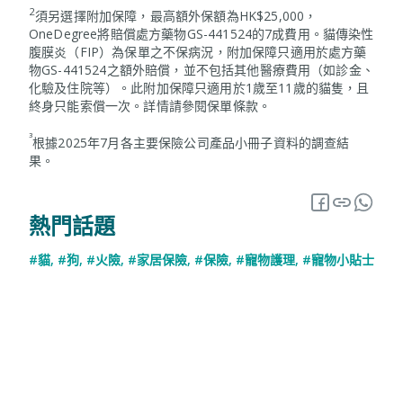
2
須另選擇附加保障，最高額外保額為HK$25,000，
OneDegree將賠償處方藥物GS-441524的7成費用。貓傳染性
腹膜炎（FIP）為保單之不保病況，附加保障只適用於處方藥
物GS-441524之額外賠償，並不包括其他醫療費用（如診金、
化驗及住院等）。此附加保障只適用於1歲至11歲的貓隻，且
終身只能索償一次。詳情請參閱保單條款。
³
根據2025年7月各主要保險公司產品小冊子資料的調查結
果。
熱門話題
#貓
,
#狗
,
#火險
,
#家居保險
,
#保險
,
#寵物護理
,
#寵物小貼士