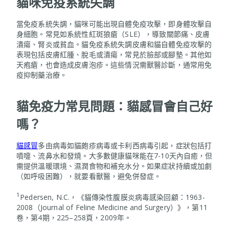
貓咪免疫系統失調
當免疫系統失調，貓咪可能出現自體免疫攻擊，即身體攻擊自
身細胞。常見如系統性紅斑狼瘡（SLE），導致關節痛、皮膚
潰瘍、腎炎或貧血。貓免疫系統失調皮膚和貓自體免疫攻擊的
表現包括皮膚紅腫、脫毛或潰瘍，常見於臉部或腳墊。其他如
天疱瘡，也會造成皮膚泡疹。這些情況需獸醫診斷，通常用免
疫抑制藥治療。
貓免疫力常見問題：貓感冒會自己好
嗎？
貓感冒
多由病毒如貓皰疹病毒或卡利西病毒引起，症狀包括打
噴嚏、流鼻水和發燒。大多數健康貓咪能在7-10天內自癒，但
需提供溫暖環境、濕潤食物和補充水分。如果症狀持續或加劇
（如呼吸困難），就要看獸醫，避免併發症。
1
Pedersen, N.C.，《貓傳染性腹膜炎病毒感染回顧：1963-
2008（Journal of Feline Medicine and Surgery）》，第11
卷，第4期，225–258頁，2009年。