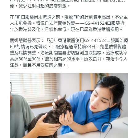
便，減少注射引起的皮膚刺激。
在FIP口服藥尚未流通之前，治療FIP的針劑費用高昂，不少主
人未能負擔。情況自去年開始改變——GS-441524口服藥近
年於香港普及化，且價格較低，現在已廣為香港獸醫採用。
關姸慧獸醫表示：「近年香港獸醫使用GS-441524口服藥治療
FIP的情況已見普及，口服療程通常持續84日，劑量依貓隻體
重及病情調整，治療期間需要密切監測血液指標，治療成功率
高達80%至90%，屬於相當高的水平，療效良好，存活率令人
滿意，而且不用受皮肉之苦。」