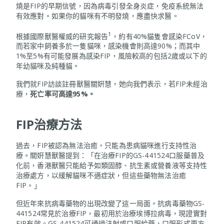
燒是FIP的早期信號，因為病毒引發全身炎症，免疫系統無法
有效應對。如果你的貓咪有不明發燒，應盡快求醫。
1
根據國際獸醫權威的研究報告
，約有40%貓隻會感染FCoV，
而若家中飼養多於一隻貓咪，感染機會則高達90%；而其中
1%至5%有可能發展為感染FIP，風險較高的包括2歲或以下的
年幼貓咪及純種貓。
我們就FIP訪談註冊獸醫關姸慧，她向我們表示，若FIP未經治
療，
死亡率可高達
95%。
FIP治療方法
過去，FIP被認為無法治癒，只能為患病貓咪進行支持性治
療。關姸慧獸醫提到：「在治療FIP的GS-441524口服藥普及
化前，香港獸醫只能給予如類固醇、抗生素或營養液等支持性
治療處方，以緩解貓咪不適症狀，但這些藥物無法治癒
FIP。」
但近年來抗病毒藥物的出現改變了這一局面。抗病毒藥物GS-
441524常見於治療FIP，最初用於治療埃博拉病毒，現證實對
FIP有效。GS-441524可通過注射或口服給藥，口服形式更方