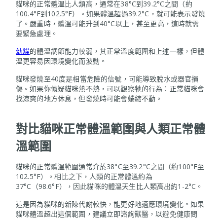
貓咪的正常體溫比人類高，通常在38°C到39.2°C之間（約
100.4°F到102.5°F）。如果體溫超過39.2°C，就可能表示發燒
了。嚴重時，體溫可能升到40°C以上，甚至更高，這時就需
要緊急處理。
幼貓
的體溫調節能力較弱，其正常溫度範圍和上述一樣，但體
溫更容易因環境變化而波動。
貓咪發燒至40度是相當危險的信號，可能導致脫水或器官損
傷。如果你懷疑貓咪熱不熱，可以觀察牠的行為：正常貓咪會
找涼爽的地方休息，但發燒時可能會蜷縮不動。
對比貓咪正常體溫範圍與人類正常體
溫範圍
貓咪的正常體溫範圍通常介於38°C至39.2°C之間（約100°F至
102.5°F）。相比之下，人類的正常體溫約為
37°C（98.6°F），因此貓咪的體溫天生比人類高出約1-2°C。
這是因為貓咪的新陳代謝較快，能更好地適應環境變化。如果
貓咪體溫超出這個範圍，建議立即諮詢獸醫，以避免健康問