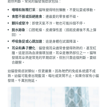
助你判斷。常見的貓發燒症狀包括：
嗜睡和無精打采
：貓咪變得特別懶散，不愛玩耍或移動。
食慾不振或拒絕進食
：連最愛的零食都不碰。
顫抖或發冷
：即使天氣不冷，牠也可能抖個不停。
脫水跡象
：口腔乾燥、皮膚彈性差（捏起皮膚後不馬上彈
回）。
呼吸急促或心跳加速
：這是身體在試圖降溫。
耳朵和鼻子變化
：貓發燒耳朵通常會變得熱熱的，甚至紅
腫。這是因為血液循環加速，耳朵是散熱部位之一。貓咪
發燒耳朵熱是常見的早期症狀，但別只靠這個判斷，要綜
合觀察。
幼貓發燒症狀類似，但更嚴重，因為牠們的免疫系統還不成
熟。幼貓可能會出現腹瀉、嘔吐或哭鬧不止。如果你家有小貓
發燒，千萬別拖延。