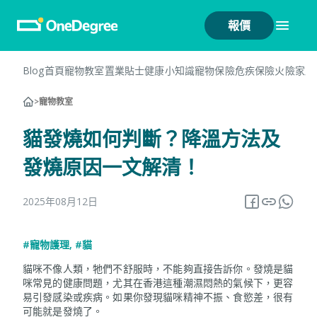
報價
Blog首頁
寵物教室
置業貼士
健康小知識
寵物保險
危疾保險
火險
家居
>
寵物教室
貓發燒如何判斷？降溫方法及
發燒原因一文解清！
2025年08月12日
#寵物護理
,
#貓
貓咪不像人類，牠們不舒服時，不能夠直接告訴你。發燒是貓
咪常見的健康問題，尤其在香港這種潮濕悶熱的氣候下，更容
易引發感染或疾病。如果你發現貓咪精神不振、食慾差，很有
可能就是發燒了。