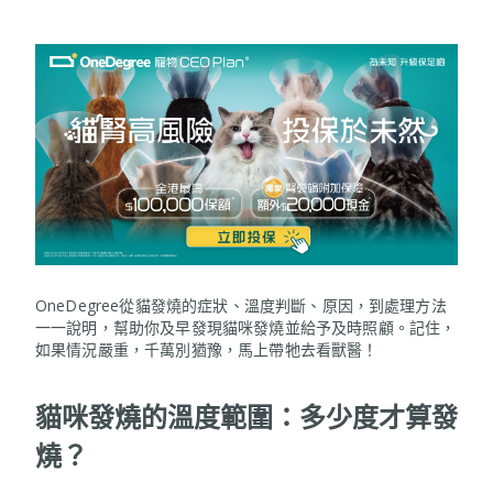
OneDegree從貓發燒的症狀、溫度判斷、原因，到處理方法
一一說明，幫助你及早發現貓咪發燒並給予及時照顧。記住，
如果情況嚴重，千萬別猶豫，馬上帶牠去看獸醫！
貓咪發燒的溫度範圍：多少度才算發
燒？