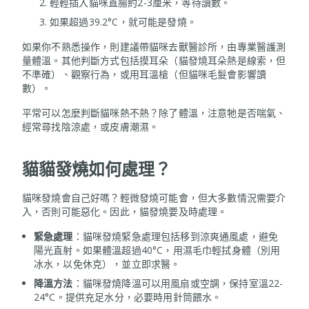
輕輕插入貓咪直腸約2-3厘米，等待讀數。
如果超過39.2°C，就可能是發燒。
如果你不熟悉操作，則建議帶貓咪去獸醫診所，由專業醫護測
量體溫。其他判斷方式包括摸耳朵（貓發燒耳朵熱是線索，但
不準確）、觀察行為，或用耳溫槍（但貓咪毛髮會影響讀
數）。
平常可以怎麼判斷貓咪熱不熱？除了體溫，注意牠是否喘氣、
經常尋找陰涼處，或皮膚潮濕。
貓貓發燒如何處理？
貓咪發燒會自己好嗎？輕微發燒可能會，但大多數情況需要介
入，否則可能惡化。因此，貓發燒要及時處理。
緊急處理
：貓咪發燒緊急處理包括移到涼爽通風處，避免
陽光直射。如果體溫超過40°C，用濕毛巾輕拭身體（別用
冰水，以免休克），並立即求醫。
降溫方法
：貓咪發燒降溫可以用風扇或空調，保持室溫22-
24°C。提供充足水分，必要時用針筒餵水。