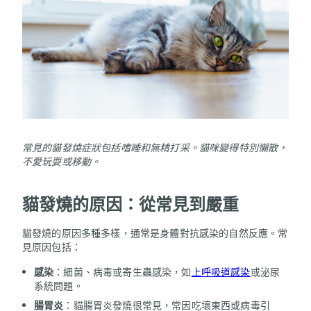
常見的貓發燒症狀包括嗜睡和無精打采。貓咪變得特別懶散，
不愛玩耍或移動。
貓發燒的原因：從常見到嚴重
貓發燒的原因多種多樣，通常是身體對抗感染的自然反應。常
見原因包括：
感染
：細菌、病毒或寄生蟲感染，如
上呼吸道感染
或泌尿
系統問題。
腸胃炎
：貓腸胃炎發燒很常見，常因吃壞東西或病毒引