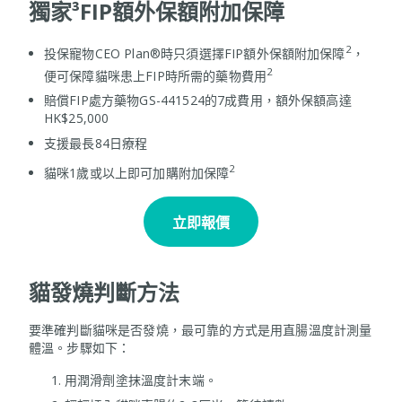
獨家³FIP額外保額附加保障
2
投保寵物CEO Plan®時只須選擇FIP額外保額附加保障
，
2
便可保障貓咪患上FIP時所需的藥物費用
賠償FIP處方藥物GS-441524的7成費用，額外保額高達
HK$25,000
支援最長84日療程
2
貓咪1歲或以上即可加購附加保障
立即報價
貓發燒判斷方法
要準確判斷貓咪是否發燒，最可靠的方式是用直腸溫度計測量
體溫。步驟如下：
用潤滑劑塗抹溫度計末端。