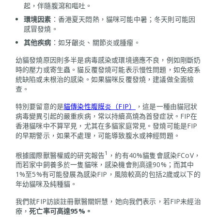
起，伴隨腹瀉和嘔吐。
環境因素
：香港夏天悶熱，貓咪可能中暑；冬天則可能因
感冒發燒。
其他疾病
：如牙齦炎、關節炎或腫瘤。
幼貓發燒原因則多半是病毒感染或環境適應不良，例如剛斷奶
時的壓力或寄生蟲。貓反覆發燒可能表示慢性問題，如免疫系
統缺陷或未根治的感染。如果貓咪反覆發燒，建議做全面檢
查。
特別要留意的是
貓傳染性腹膜炎（FIP）
，這是一種由貓冠狀
病毒變異引起的嚴重疾病，常以持續高燒為首發症狀。FIP在
香港貓咪中不算罕見，尤其在多貓家庭常見。發燒可能是FIP
的早期警示，如果不處理，可能導致腹水或神經問題。
1
根據國際獸醫權威的研究報告
，約有40%貓隻會感染FCoV，
而若家中飼養多於一隻貓咪，感染機會則高達90%；而其中
1%至5%有可能發展為感染FIP，風險較高的包括2歲或以下的
年幼貓咪及純種貓。
我們就FIP訪談註冊獸醫關姸慧，她向我們表示，若FIP未經治
療，
死亡率可高達
95%。