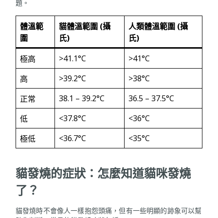
題。
體溫範
貓體溫範圍
(攝
人類體溫範圍
(攝
圍
氏)
氏)
>41.1°C
>41°C
極高
>39.2°C
>38°C
高
38.1 – 39.2°C
36.5 – 37.5°C
正常
<37.8°C
<36°C
低
<36.7°C
<35°C
極低
貓發燒的症狀：怎麼知道貓咪發燒
了？
貓發燒時不會像人一樣抱怨頭痛，但有一些明顯的跡象可以幫