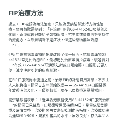
FIP治療方法
過去，FIP被認為無法治癒，只能為患病貓咪進行支持性治
療。關姸慧獸醫提到：「在治療FIP的GS-441524口服藥普及
化前，香港獸醫只能給予如類固醇、抗生素或營養液等支持性
治療處方，以緩解貓咪不適症狀，但這些藥物無法治癒
FIP。」
但近年來抗病毒藥物的出現改變了這一局面。抗病毒藥物GS-
441524常見於治療FIP，最初用於治療埃博拉病毒，現證實對
FIP有效。GS-441524可通過注射或口服給藥，口服形式更方
便，減少注射引起的皮膚刺激。
在FIP口服藥尚未流通之前，治療FIP的針劑費用高昂，不少主
人未能負擔。情況自去年開始改變——GS-441524口服藥近
年於香港普及化，且價格較低，現在已廣為香港獸醫採用。
關姸慧獸醫表示：「近年香港獸醫使用GS-441524口服藥治療
FIP的情況已見普及，口服療程通常持續84日，劑量依貓隻體
重及病情調整，治療期間需要密切監測血液指標，治療成功率
高達80%至90%，屬於相當高的水平，療效良好，存活率令人