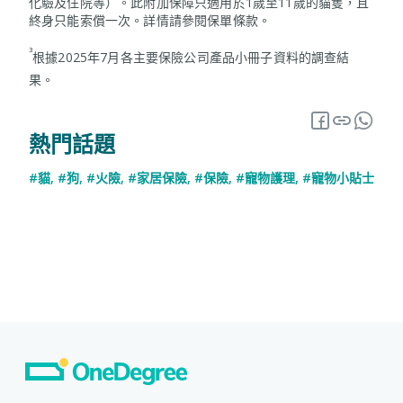
化驗及住院等）。此附加保障只適用於1歲至11歲的貓隻，且
終身只能索償一次。詳情請參閱保單條款。
³
根據2025年7月各主要保險公司產品小冊子資料的調查結
果。
熱門話題
#貓
,
#狗
,
#火險
,
#家居保險
,
#保險
,
#寵物護理
,
#寵物小貼士