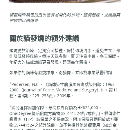
貓發燒照顧包括提供營養易消化的食物、監測體溫，並隔離其
他寵物以防傳染。
關於貓發燒的額外建議
預防勝於治療！定期疫苗接種、保持環境清潔、避免生食，都
能降低發燒風險。香港天氣多變，夏天注意中暑，冬天保暖。
年紀大的貓或幼貓更易發燒，建議每年體檢。
如果你的貓咪有發燒跡象，別猶豫，立即找專業獸醫諮詢！
1
Pedersen, N.C.，《貓傳染性腹膜炎病毒感染回顧：1963-
2008（Journal of Feline Medicine and Surgery）》，第11
卷，第4期，225–258頁，2009年。
2
須另選擇附加保障，最高額外保額為HK$25,000，
OneDegree將賠償處方藥物GS-441524的7成費用。貓傳染性
腹膜炎（FIP）為保單之不保病況，附加保障只適用於處方藥
物GS-441524之額外賠償，並不包括其他醫療費用（如診金、