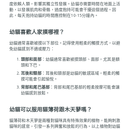
度依賴人類，影響其獨立性發展。幼貓亦需要時間在地面上活
動，以發展肌肉和骨骼，過度抱持可能會干擾這個過程。因
此，每天抱持幼貓的時間應控制在10-15分鐘內。
幼貓喜歡人家摸哪裡？
幼貓通常喜歡被摸以下部位。記得使用輕柔的觸摸方式，以避
免幼貓感到不適或壓力：
頭部和面部
：幼貓通常喜歡被摸頭部、面部，尤其是額
頭和下巴。
耳後和頸部
：耳後和頸部是幼貓的敏感區域，輕柔的觸
摸可能會引起愉悅。
背部和尾巴基部
：背部和尾巴基部的輕柔按摩可能會讓
幼貓感到放鬆。
幼貓可以服用貓薄荷跟木天蓼嗎？
貓薄荷和木天蓼是兩種對貓咪具有特殊效果的植物，能夠刺激
貓咪的感官，引發一系列興奮和放鬆的行為。以上植物對幼貓