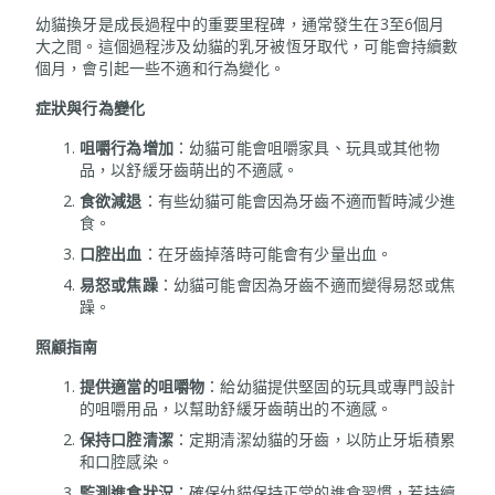
幼貓換牙是成長過程中的重要里程碑，通常發生在3至6個月
大之間。這個過程涉及幼貓的乳牙被恆牙取代，可能會持續數
個月，會引起一些不適和行為變化。
症狀與行為變化
咀嚼行為增加
：幼貓可能會咀嚼家具、玩具或其他物
品，以舒緩牙齒萌出的不適感。
食欲減退
：有些幼貓可能會因為牙齒不適而暫時減少進
食。
口腔出血
：在牙齒掉落時可能會有少量出血。
易怒或焦躁
：幼貓可能會因為牙齒不適而變得易怒或焦
躁。
照顧指南
提供適當的咀嚼物
：給幼貓提供堅固的玩具或專門設計
的咀嚼用品，以幫助舒緩牙齒萌出的不適感。
保持口腔清潔
：定期清潔幼貓的牙齒，以防止牙垢積累
和口腔感染。
監測進食狀況
：確保幼貓保持正常的進食習慣，若持續