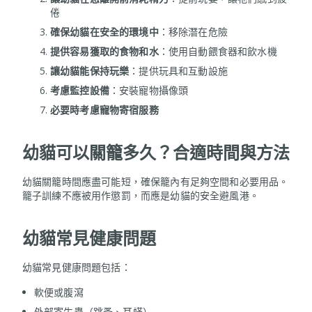
倦
確保幼貓在安全的環境中
：移除潛在危險
提供容易獲取的食物和水
：使用自動餵食器和飲水機
讓幼貓能保持玩樂
：提供玩具和互動設施
考慮監控設備
：安裝寵物攝像頭
必要時考慮寵物寄宿服務
幼貓可以關籠多久？合適時間與方法
幼貓關籠時間應盡可能短，確保籠內有足夠空間和必要用品。
籠子訓練不應被用作懲罰，而應是幼貓的安全避風港。
幼貓常見健康問題
幼貓常見健康問題包括：
軟便或腹瀉
外部寄生蟲（跳蚤、耳蟎）