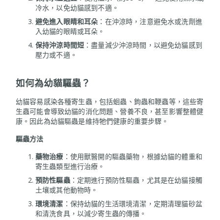
冷水，以免幼貓感到不適。
避免進入眼睛和耳朵
：在沖涼時，注意避免水或洗劑進
入幼貓的眼睛或耳朵。
保持沖涼時間短
：盡量減少沖涼時間，以避免幼貓感到
壓力或不適。
如何為幼貓驅蟲？
幼貓容易感染各種寄生蟲，包括蛔蟲、鉤蟲和鞭蟲等，這些寄
生蟲可能會導致幼貓的消化問題、營養不良，甚至影響整體健
康。因此為幼貓驅蟲是維持牠們健康的重要步驟。
驅蟲方法
藥物治療
：使用獸醫開的驅蟲藥物，根據幼貓的體重和
寄生蟲類型進行治療。
預防性驅蟲
：定期進行預防性驅蟲，尤其是在幼貓接觸
土壤或其他動物時。
環境清潔
：保持幼貓的生活環境清潔，定期清理貓砂盆
和清洗食具，以減少寄生蟲的傳播。