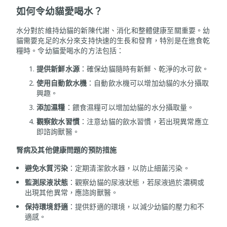
如何令幼貓愛喝水？
水分對於維持幼貓的新陳代謝、消化和整體健康至關重要。幼
貓需要充足的水分來支持快速的生長和發育，特別是在進食乾
糧時。令幼貓愛喝水的方法包括：
提供新鮮水源
：確保幼貓隨時有新鮮、乾淨的水可飲。
使用自動飲水機
：自動飲水機可以增加幼貓的水分攝取
興趣。
添加濕糧
：餵食濕糧可以增加幼貓的水分攝取量。
觀察飲水習慣
：注意幼貓的飲水習慣，若出現異常應立
即諮詢獸醫。
腎病及其他健康問題的預防措施
避免水質污染
：定期清潔飲水器，以防止細菌污染。
監測尿液狀態
：觀察幼貓的尿液狀態，若尿液過於濃稠或
出現其他異常，應諮詢獸醫。
保持環境舒適
：提供舒適的環境，以減少幼貓的壓力和不
適感。