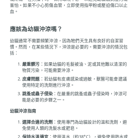
害怕。如果不小心剪傷血管，立即使用指甲粉或壓迫傷口以止
血。
應該為幼貓沖涼嗎？
幼貓通常不需要頻繁沖涼，因為牠們天生具有良好的自潔習
慣。然而，在某些情況下，沖涼是必要的。需要沖涼的情況包
括：
嚴重髒污
：如果幼貓的毛髮被油、泥或其他難以清潔的
物質污染，可能需要沖涼。
皮膚問題
：若幼貓有皮膚感染或過敏，獸醫可能會建議
使用特定的洗劑進行沖涼。
跳蚤或蟲子侵染
：在嚴重的跳蚤或蟲子侵染時，沖涼可
能是必要的步驟之一。
幼貓沖涼指南
選擇合適的洗劑
：使用專門為幼貓設計的溫和洗劑，避
免使用人類的洗髮水或肥皂。
保持水溫適宜
：使用溫水（約38°C），避免使用熱水或