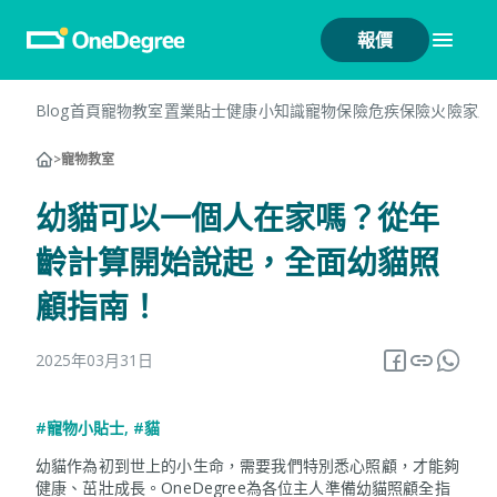
報價
Blog首頁
寵物教室
置業貼士
健康小知識
寵物保險
危疾保險
火險
家居
>
寵物教室
幼貓可以一個人在家嗎？從年
齡計算開始說起，全面幼貓照
顧指南！
2025年03月31日
#寵物小貼士
,
#貓
幼貓作為初到世上的小生命，需要我們特別悉心照顧，才能夠
健康、茁壯成長。OneDegree為各位主人準備幼貓照顧全指