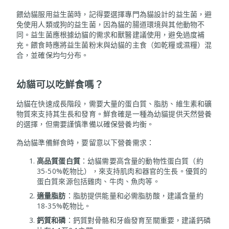
餵幼貓服用益生菌時，記得要選擇專門為貓設計的益生菌，避
免使用人類或狗的益生菌，因為貓的腸道環境與其他動物不
同。益生菌應根據幼貓的需求和獸醫建議使用，避免過度補
充。餵食時應將益生菌粉末與幼貓的主食（如乾糧或濕糧）混
合，並確保均勻分布。
幼貓可以吃鮮食嗎？
幼貓在快速成長階段，需要大量的蛋白質、脂肪、維生素和礦
物質來支持其生長和發育。鮮食確是一種為幼貓提供天然營養
的選擇，但需要謹慎準備以確保營養均衡。
為幼貓準備鮮食時，要留意以下營養需求：
高品質蛋白質
：幼貓需要高含量的動物性蛋白質（約
35-50%乾物比），來支持肌肉和器官的生長。優質的
蛋白質來源包括雞肉、牛肉、魚肉等。
適量脂肪
：脂肪提供能量和必需脂肪酸，建議含量約
18-35%乾物比。
鈣質和磷
：鈣質對骨骼和牙齒發育至關重要，建議鈣磷