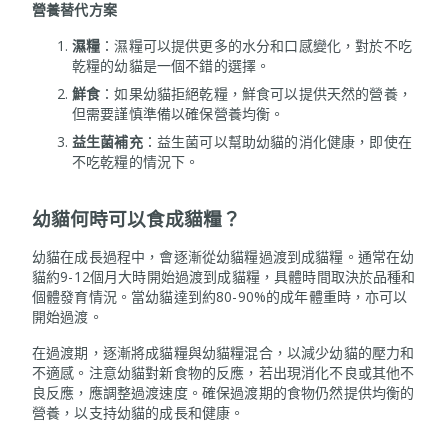
營養替代方案
濕糧
：濕糧可以提供更多的水分和口感變化，對於不吃
乾糧的幼貓是一個不錯的選擇。
鮮食
：如果幼貓拒絕乾糧，鮮食可以提供天然的營養，
但需要謹慎準備以確保營養均衡。
益生菌補充
：益生菌可以幫助幼貓的消化健康，即使在
不吃乾糧的情況下。
幼貓何時可以食成貓糧？
幼貓在成長過程中，會逐漸從幼貓糧過渡到成貓糧。通常在幼
貓約9-12個月大時開始過渡到成貓糧，具體時間取決於品種和
個體發育情況。當幼貓達到約80-90%的成年體重時，亦可以
開始過渡。
在過渡期，逐漸將成貓糧與幼貓糧混合，以減少幼貓的壓力和
不適感。注意幼貓對新食物的反應，若出現消化不良或其他不
良反應，應調整過渡速度。確保過渡期的食物仍然提供均衡的
營養，以支持幼貓的成長和健康。