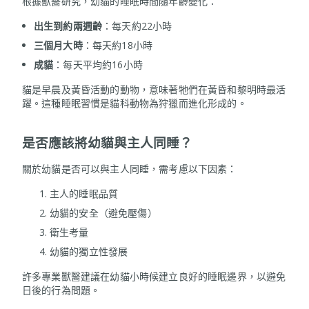
根據獸醫研究，幼貓的睡眠時間隨年齡變化：
出生到約兩週齡
：每天約22小時
三個月大時
：每天約18小時
成貓
：每天平均約16小時
貓是早晨及黃昏活動的動物，意味著牠們在黃昏和黎明時最活
躍。這種睡眠習慣是貓科動物為狩獵而進化形成的。
是否應該將幼貓與主人同睡？
關於幼貓是否可以與主人同睡，需考慮以下因素：
主人的睡眠品質
幼貓的安全（避免壓傷）
衛生考量
幼貓的獨立性發展
許多專業獸醫建議在幼貓小時候建立良好的睡眠邊界，以避免
日後的行為問題。