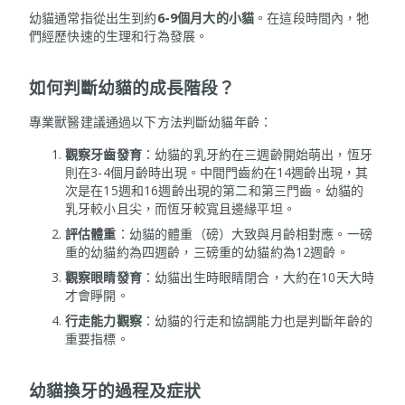
幼貓通常指從出生到約
6-9個月大的小貓
。在這段時間內，牠
們經歷快速的生理和行為發展。
如何判斷幼貓的成長階段？
專業獸醫建議通過以下方法判斷幼貓年齡：
觀察牙齒發育
：幼貓的乳牙約在三週齡開始萌出，恆牙
則在3-4個月齡時出現。中間門齒約在14週齡出現，其
次是在15週和16週齡出現的第二和第三門齒。幼貓的
乳牙較小且尖，而恆牙較寬且邊緣平坦。
評估體重
：幼貓的體重（磅）大致與月齡相對應。一磅
重的幼貓約為四週齡，三磅重的幼貓約為12週齡。
觀察眼睛發育
：幼貓出生時眼睛閉合，大約在10天大時
才會睜開。
行走能力觀察
：幼貓的行走和協調能力也是判斷年齡的
重要指標。
幼貓換牙
的
過程及症狀