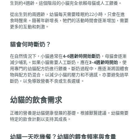
生到約4週齡。這個階段的小貓完全依賴母貓或人工餵養。
從出生到約兩週齡，幼貓每天需要睡眠約22小時，只會在進
食時醒來。隨著年齡增長，牠們的活動時間會逐漸增加，需要
更多的互動和刺激。
貓會何時斷奶？
在自然情況下，小貓通常在
4-6週齡時開始斷奶
，母貓會逐漸
減少哺乳。如果小貓需要人工斷奶，應在
3-4週齡時開始
，使
用專門的幼貓配方奶進行餵養。斷奶過程中，應逐漸將固體食
物與配方奶混合，以減少小貓的壓力和不適感。亦要避免過早
斷奶，以免導致營養不良或生長遲緩。
幼貓的飲食需求
正確的營養是幼貓健康發展的基礎。根據獸醫建議，幼貓需要
特定的飲食計劃以支持其成長。
幼貓一天吃幾餐？幼貓的餵食頻率與食量