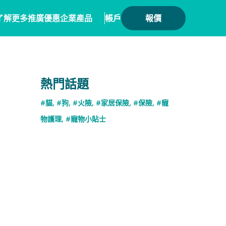
了解更多
推廣優惠
企業產品
帳戶
報價
健康
務方案
毛範生會員計劃
保險產品
熱門話題
會員優惠
保險
務概覽
數碼保險
#貓
,
#狗
,
#火險
,
#家居保險
,
#保險
,
#寵
保險優惠總覽
業合作
數字資產保險
物護理
,
#寵物小貼士
險核心系統