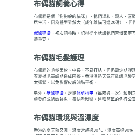
布偶貓飼養心得
布偶貓是個「狗狗般的貓咪」，牠們溫和、親人，喜
居生活，因為體型雖然大（成年雄貓可達20磅），但
獸醫建議
，初次飼養時，記得從小就讓牠們習慣家庭
很重要。
布偶貓毛髮護理
布偶貓的毛髮柔軟、中長，不易打結，但仍需定期護
春夏掉毛高峰期造成困擾。香港濕熱天氣可能讓毛髮
太頻繁，以免影響皮膚油脂平衡。
另外，
獸醫建議
，定期
修剪指甲
（每兩週一次）和刷
膚發紅或過敏跡象，盡快看獸醫。這種簡單的例行公
布偶貓環境與溫濕度
香港的夏天熱又濕，溫度常超過30°C，濕度高達90