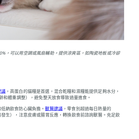
0-60%，可以用空調或風扇輔助。提供涼爽區，如陶瓷地板或冷卻
建議
，高蛋白的貓糧是首選，混合乾糧和濕糧能提供足夠水分，
年齡和體重調整），避免整天放食導致過量進食。
如低鈉飲食防心臟負擔。
獸醫建議
，零食別超過每日熱量的
易發生），注意皮膚或腸胃反應，轉換飲食前諮詢獸醫。充足飲