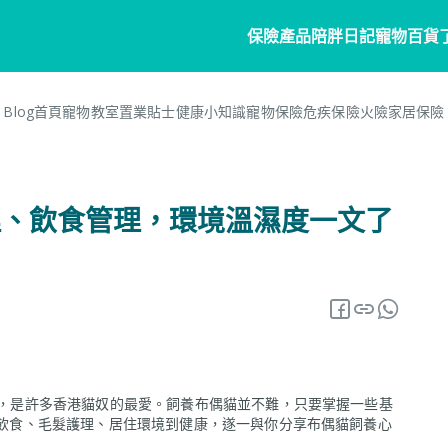
保險產品
陪胖日記
寵物百貨
Blog首頁
寵物教室
置業貼士
健康小知識
寵物保險
危疾保險
火險
家居保險
寵物保險
家居
陪胖日記
客戶分享
個人
商
常見問題
寵物保險
家居保險
關於陪胖日記App
危疾
業
護理、飲食管理，環境溫濕度一文了
網誌
狗狗保險
家電保養保險
立即下載
企
保險101
貓貓保險
火險
Pawbook Tag
保
龜鳥保險
獸醫網絡
申請索償
，是許多香港貓奴的最愛。飼養布偶貓並不難，只要掌握一些基
e從飲食、毛髮護理、居住環境到健康，遂一與你分享布偶貓飼養心