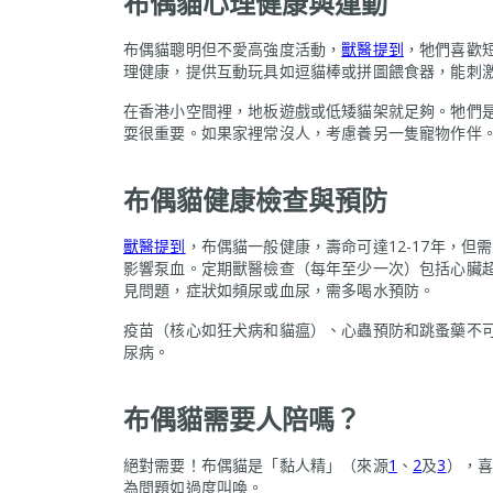
布偶貓心理健康與運動
布偶貓聰明但不愛高強度活動，
獸醫提到
，牠們喜歡
理健康，提供互動玩具如逗貓棒或拼圖餵食器，能刺
在香港小空間裡，地板遊戲或低矮貓架就足夠。牠們
耍很重要。如果家裡常沒人，考慮養另一隻寵物作伴
布偶貓健康檢查與預防
獸醫提到
，布偶貓一般健康，壽命可達12-17年，
影響泵血。定期獸醫檢查（每年至少一次）包括心臟超
見問題，症狀如頻尿或血尿，需多喝水預防。
疫苗（核心如狂犬病和貓瘟）、心蟲預防和跳蚤藥不
尿病。
布偶貓需要人陪嗎？
絕對需要！布偶貓是「黏人精」（來源
1
、
2
及
3
），
為問題如過度叫喚。