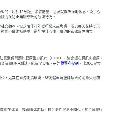
短暫的「瘋狂15分鐘」爆發能量，之後就懶洋洋地休息。為了心
激腦力並防止無聊導致的破壞行為。
是社交動物，缺乏陪伴可能變得黏人或焦慮，所以每天花時間玩
。運動不僅維持體重，還能提升心情，讓你的布偶貓更快樂。
但需注意遺傳問題如肥厚型心肌病（HCM），這會讓心臟肌肉變厚，
音波和DNA測試，能及早發現。
另外獸醫亦提到
，泌尿石是常
可少，尤其在香港潮濕環境。監測體重防肥胖導致的關節炎或糖
喜歡躺在你腿上或跟隨你走動，缺乏陪伴容易不開心，甚至發展行