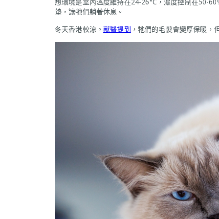
想環境是室內溫度維持在24-26°C，濕度控制在50
墊，讓牠們躺著休息。
冬天香港較涼。
獸醫提到
，牠們的毛髮會變厚保暖，但