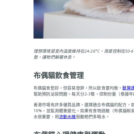
理想環境是室內溫度維持在24-26°C，濕度控制在5
墊，讓牠們躺著休息。
布偶貓飲食管理
布偶貓食慾好，但容易發胖，所以飲食要均衡。
獸醫
幫助預防泌尿問題。每天分2-3餐，控制份量（根據
香港市場有許多優質品牌，選擇適合布偶貓的配方，
10%，並監測體重變化。如果有食物過敏（布偶貓較
水很重要，用
流動水機
鼓勵牠們多喝水。