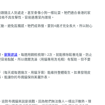
歡跟隨主人到處走，甚至會像小狗一樣玩耍。牠們適合香港的家
性格不具攻擊性，容易適應室內環境。
互動，避免孤獨感。牠們成熟慢，要到4歲才完全長大，所以耐心
理。
獸醫建議
，每週用鋼梳梳理1-2次，就能移除鬆散毛髮，防止
更容易黏膩，所以偶爾洗澡（用貓專用洗毛精）有幫助，但不要
牙（每天或每週幾次，用貓牙膏）能維持整體衛生。如果發現皮
事，能讓你的布偶貓保持美麗外表。
%，這對布偶貓來說是挑戰，因為牠們無法像人一樣出汗散熱。理