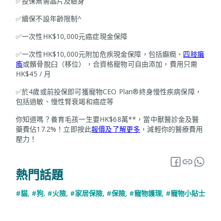
✅投保無需晶片及驗身
✅續保不設年齡限制^
✅一次性HK$10,000元癌症現金保障
✅一次性HK$10,000元附加危疾現金保障，包括癲癇、
四肢癱
瘓
或髕骨脫臼（移位），合資格寵物可自由添加，費用只需
HK$45 / 月
✅於4歲或前投保即可獲寵物CEO Plan®終身慢性疾病保障，
包括過敏、慢性腎衰竭和癌症等
你知道嗎？養育毛孩一生要HK$68萬**，當中獸醫診金及醫
藥費佔17.2%！立即按此
報價及了解更多
，減輕你的醫療費用
壓力！
熱門話題
#貓
,
#狗
,
#火險
,
#家居保險
,
#保險
,
#寵物護理
,
#寵物小貼士