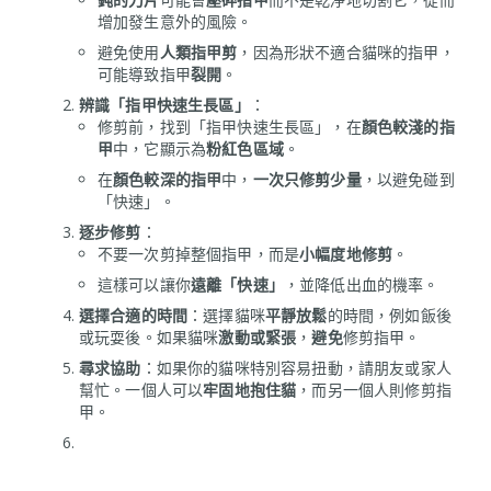
增加發生意外的風險。
避免使用
人類指甲剪
，因為形狀不適合貓咪的指甲，
可能導致指甲
裂開
。
辨識「指甲快速生長區」
：
修剪前，找到「指甲快速生長區」，在
顏色較淺的指
甲
中，它顯示為
粉紅色區域
。
在
顏色較深的指甲
中，
一次只修剪少量
，以避免碰到
「快速」。
逐步修剪
：
不要一次剪掉整個指甲，而是
小幅度地修剪
。
這樣可以讓你
遠離「快速」
，並降低出血的機率。
選擇合適的時間
：選擇貓咪
平靜放鬆
的時間，例如飯後
或玩耍後。如果貓咪
激動或緊張
，
避免
修剪指甲。
尋求協助
：如果你的貓咪特別容易扭動，請朋友或家人
幫忙。一個人可以
牢固地抱住貓
，而另一個人則修剪指
甲。