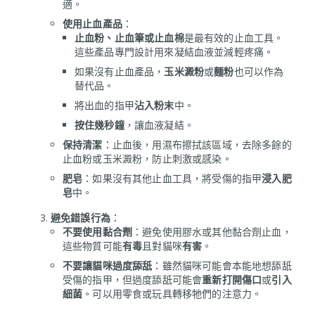
適。
使用止血產品
：
止血粉、止血筆或止血棉
是最有效的止血工具。
這些產品專門設計用來凝結血液並減輕疼痛。
如果沒有止血產品，
玉米澱粉
或
麵粉
也可以作為
替代品。
將出血的指甲
沾入粉末
中。
按住幾秒鐘
，讓血液凝結。
保持清潔
：止血後，用濕布擦拭該區域，去除多餘的
止血粉或玉米澱粉，防止刺激或感染。
肥皂
：如果沒有其他止血工具，將受傷的指甲
浸入肥
皂
中。
避免錯誤行為
：
不要使用黏合劑
：避免使用膠水或其他黏合劑止血，
這些物質可能
有毒
且對貓咪
有害
。
不要讓貓咪過度舔舐
：雖然貓咪可能會本能地想舔舐
受傷的指甲，但過度舔舐可能會
重新打開傷口
或
引入
細菌
。可以用零食或玩具轉移牠們的注意力。