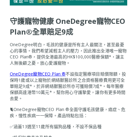
守護寵物健康 OneDegree寵物CEO
Plan®全單賠足9成
OneDegree明白，毛孩的健康是所有主人最關注，甚至最憂
心的事情。我們希望減輕主人的壓力，因此推出全港唯一寵物
CEO Plan®，提供全港最高的HK$100,000醫療保額*，讓主
人無後顧之憂，放心愛護寵物。
OneDegree寵物CEO Plan ®
不設指定醫療項目賠償限額，投
保時1歲或以上寵物於網絡獸醫診所之合資格醫療費用更可全
單賠足9成*，於非網絡獸醫診所亦可獲賠償7成*。每年醫療
保額高達港幣10萬元*，幫你用心守護摯愛，讓你有更多時間
去愛。
🐈OneDegree寵物CEO Plan ®全面守護毛孩健康，癌症、危
疾，慢性疾病一一保障。產品特點包括：
✅涵蓋13週至11歲所有貓狗品種，不設不保品種