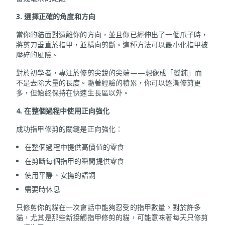
3. 選擇正確的角度和方向
當你的貓面對遠離你的方向，並且你已經伸出了一個爪子時，
將剪刀垂直於指甲，並橫向剪斷。這種方法可以最小化指甲被
壓碎的風險。
對於初學者，專注於修剪尖銳的尖端——想像成「變鈍」而
不是去除大量的長度。隨著經驗的積累，你可以逐漸修剪更
多，但始終保持在快速生長區以外。
4. 在整個過程中使用正向強化
成功指甲修剪的關鍵是正向強化：
在整個過程中提供高價值的零食
在剪斷每個指甲的瞬間提供零食
使用平靜、安撫的語調
需要時休息
只修剪你的貓在一次會話中能夠忍受的指甲數量。對於許多
貓，尤其是那些新接觸指甲修剪的貓，可能意味著每天只修剪