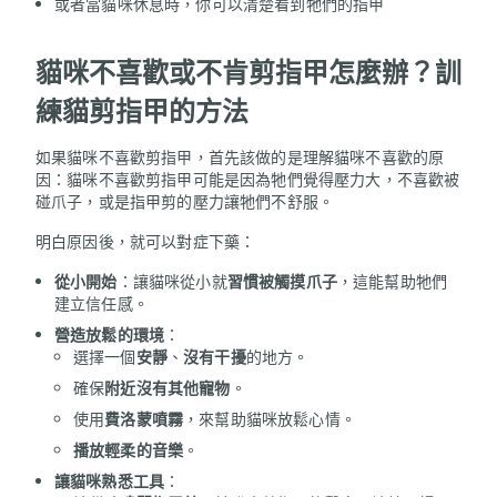
或者當貓咪休息時，你可以清楚看到牠們的指甲
貓咪不喜歡或不肯剪指甲怎麼辦？訓
練貓剪指甲的方法
如果貓咪不喜歡剪指甲，首先該做的是理解貓咪不喜歡的原
因：貓咪不喜歡剪指甲可能是因為牠們覺得壓力大，不喜歡被
碰爪子，或是指甲剪的壓力讓牠們不舒服。
明白原因後，就可以對症下藥：
從小開始
：讓貓咪從小就
習慣被觸摸爪子
，這能幫助牠們
建立信任感。
營造放鬆的環境
：
選擇一個
安靜
、
沒有干擾
的地方。
確保
附近沒有其他寵物
。
使用
費洛蒙噴霧
，來幫助貓咪放鬆心情。
播放輕柔的音樂
。
讓貓咪熟悉工具
：