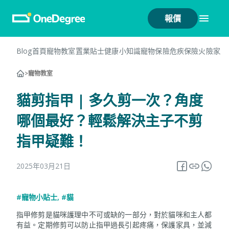
報價
Blog首頁
寵物教室
置業貼士
健康小知識
寵物保險
危疾保險
火險
家居
>
寵物教室
貓剪指甲 | 多久剪一次？角度
哪個最好？輕鬆解決主子不剪
指甲疑難！
2025年03月21日
#寵物小貼士
,
#貓
指甲修剪是貓咪護理中不可或缺的一部分，對於貓咪和主人都
有益。定期修剪可以防止指甲過長引起疼痛，保護家具，並減