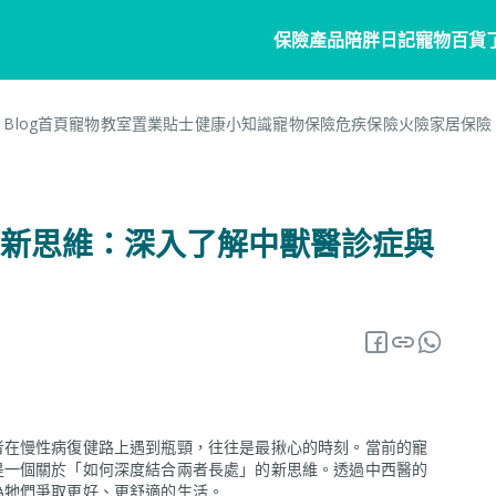
保險產品
陪胖日記
寵物百貨
Blog首頁
寵物教室
置業貼士
健康小知識
寵物保險
危疾保險
火險
家居保險
寵物保險
家居
陪胖日記
客戶分享
個人
商
常見問題
寵物保險
家居保險
關於陪胖日記App
危疾
業
新思維：深入了解中獸醫診症與
網誌
狗狗保險
家電保養保險
立即下載
企
保險101
貓貓保險
火險
Pawbook Tag
保
龜鳥保險
獸醫網絡
申請索償
者在慢性病復健路上遇到瓶頸，往往是最揪心的時刻。當前的寵
是一個關於「如何深度結合兩者長處」的新思維。透過中西醫的
為牠們爭取更好、更舒適的生活。