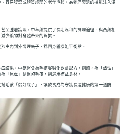
冷、容易腹瀉或體質虛弱的老年毛孩，為牠們衰退的機能注入溫
、甚至腫瘤護理，中草藥提供了長期溫和的調理途徑。與西藥相
，減少藥物對身體帶來的負擔。
毛孩由內到外調理底子，找回身體機能平衡點。
診症結果，中獸醫會為毛孩客製化飲食配方。例如，為「熱性」
而為「氣虛」易累的毛孩，則選用補益食材。
在幫毛孩「儲好底子」，讓飲食成為守護長遠健康的第一道防