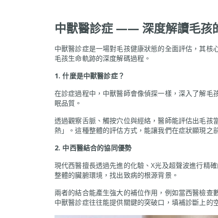
中獸醫診症 —— 深度解讀毛孩
中獸醫診症是一場對毛孩健康狀態的全面評估，其核
毛孩生命軌跡的深度解碼過程。
1. 什麼是中獸醫診症？
在診症過程中，中獸醫師會像偵探一樣，深入了解毛
眠品質。
透過觀察舌脈、觸按穴位與經絡，醫師能評估出毛孩
熱」。這種整體的評估方式，能讓我們在症狀顯現之
2. 中西醫結合的協同優勢
現代西醫擅長透過先進的化驗、X光及超聲波進行精
整體的臟腑環境，找出致病的根源背景。
兩者的結合能產生強大的補位作用，例如當西醫檢查
中獸醫診症往往能提供關鍵的突破口，填補診斷上的