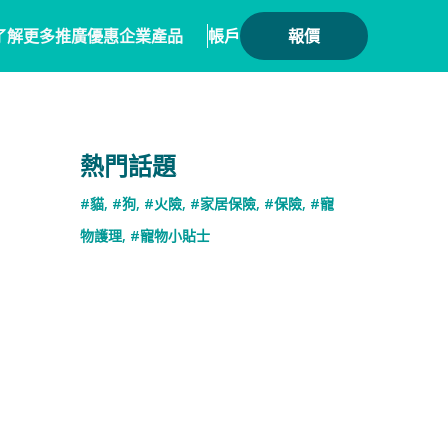
了解更多
推廣優惠
企業產品
帳戶
報價
健康
務方案
毛範生會員計劃
保險產品
熱門話題
會員優惠
保險
務概覽
數碼保險
#貓
,
#狗
,
#火險
,
#家居保險
,
#保險
,
#寵
保險優惠總覽
業合作
數字資產保險
物護理
,
#寵物小貼士
險核心系統