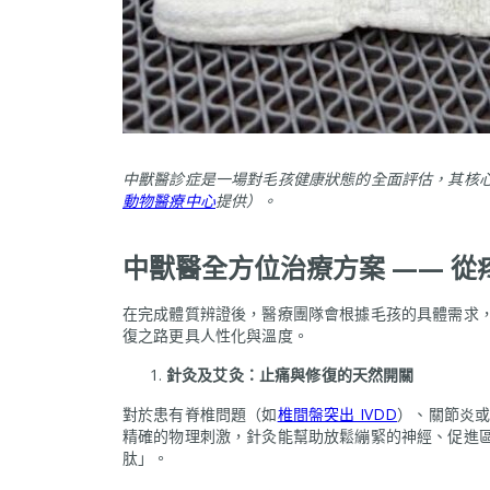
中獸醫診症是一場對毛孩健康狀態的全面評估，其核
動物醫療中心
提供）。
中獸醫全方位治療方案 —— 
在完成體質辨證後，醫療團隊會根據毛孩的具體需求
復之路更具人性化與溫度。
針灸及艾灸：止痛與修復的天然開關
對於患有脊椎問題（如
椎間盤突出 IVDD
）、關節炎
精確的物理刺激，針灸能幫助放鬆繃緊的神經、促進
肽」。