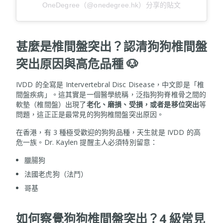
OneDegree（@onedegree.hk）分享的貼文
甚麼是椎間盤突出？認清狗狗椎間盤
突出原因與高危品種
🐶
IVDD 的全寫是 Intervertebral Disc Disease，中文即是「椎
間盤疾病」。這其實是一個醫學統稱，泛指狗狗脊椎骨之間的
軟墊（椎間盤）出現了
老化、磨損、受損，或者是移位突出
等
問題，這正正是最常見的狗狗椎間盤突出原因。
在香港，有 3 種極受歡迎的狗狗品種，天生就是 IVDD 的高
危一族。Dr. Kaylen 提醒主人必須特別留意：
臘腸狗
法國老虎狗（法鬥）
哥基
如何察覺狗狗椎間盤突出？4 級常見