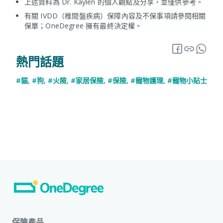
上述資料為 Dr. Kaylen 的個人觀點及分享，並僅供參考。
有關 IVDD（椎間盤疾病）保障內容及不保事項請參閱相關
保單；OneDegree 擁有最終決定權。
熱門話題
#貓
,
#狗
,
#火險
,
#家居保險
,
#保險
,
#寵物護理
,
#寵物小貼士
保險產品