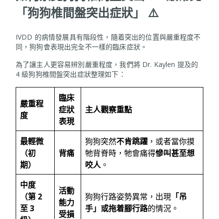
「狗狗椎間盤突出症狀」 ⚠️
IVDD 的病情發展具有階段性，隨着突出的位置與嚴重程度不
同，狗狗會表現出完全不一樣的臨床症狀。
為了讓主人更容易辨別嚴重程度，我們將 Dr. Kaylen 提及的
4 級狗狗椎間盤突出症狀整理如下：
臨床
嚴重程
症狀
主人觀察重點
度
表現
最輕微
狗狗突然
不肯跳躍
，或者當你摸
（初
背痛
牠背脊時，牠會痛得
慘叫甚至想
期）
咬人
。
中度
活動
（第
2
狗狗行路姿勢異常，出現
「吊
能力
至 3
手」或拖着腳行路
的情況。
受損