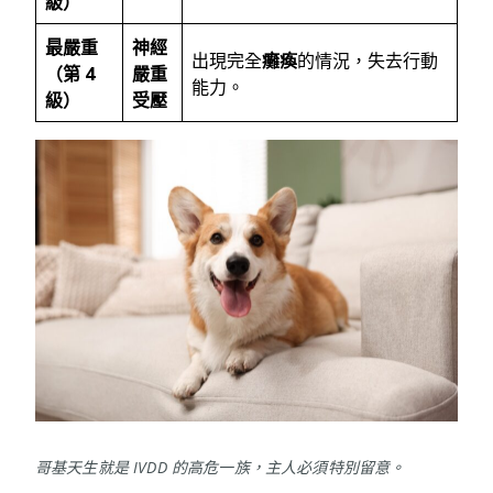
級）
最嚴重
神經
出現完全
癱瘓
的情況，失去行動
（第
4
嚴重
能力。
級）
受壓
哥基天生就是 IVDD 的高危一族，主人必須特別留意。