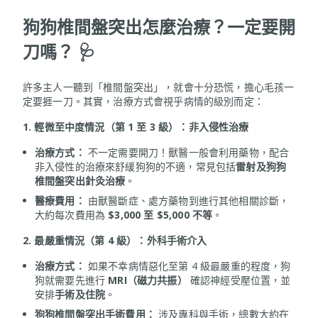
狗狗椎間盤突出怎麼治療？一定要開
刀嗎？ 🩺
許多主人一聽到「椎間盤突出」，就會十分恐慌，擔心毛孩一
定要捱一刀。其實，治療方式會視乎病情的級別而定：
1. 輕微至中度情況（第 1 至 3 級）：非入侵性治療
治療方式：
不一定需要開刀！獸醫一般會利用藥物，配合
非入侵性的治療來舒緩狗狗的不適，常見包括
雷射及狗狗
椎間盤突出針灸治療
。
醫療費用：
由獸醫斷症、處方藥物到進行其他相關診斷，
大約每次費用為
$3,000 至 $5,000 不等
。
2. 最嚴重情況（第 4 級）：外科手術介入
治療方式：
如果不幸病情惡化至第 4 級最嚴重的程度，狗
狗就需要先進行
MRI（磁力共振）
確認神經受壓位置，並
安排
手術及住院
。
狗狗椎間盤突出手術費用：
涉及專科與手術，總數大約在