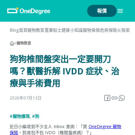
報價
Blog首頁
寵物教室
置業貼士
健康小知識
寵物保險
危疾保險
火險
家居
>
寵物教室
狗狗椎間盤突出一定要開刀
嗎？獸醫拆解 IVDD 症狀、治
療與手術費用
2026年07月13日
#寵物護理
,
#狗
近日小編收到不少主人 Inbox 查詢：「買
OneDegree 寵物
保險
，到底包不包 IVDD（椎間盤疾病）？」