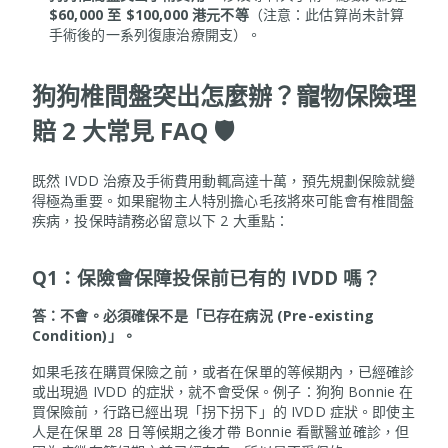
$60,000 至 $100,000 港元不等
（注意：此估算尚未計算
手術後的一系列復康治療開支）。
狗狗椎間盤突出怎麼辦？寵物保險理
賠 2 大常見 FAQ 🛡️
既然 IVDD 治療及手術費用動輒高達十萬，預先規劃保險就變
得極為重要。如果寵物主人特別擔心毛孩將來可能會有椎間盤
疾病，投保時請務必留意以下 2 大重點：
Q1：保險會保障投保前已有的 IVDD 嗎？
答：不會。必須確保不是「已存在病況
(Pre-existing
Condition)」。
如果毛孩在購買保險之前，或者在保單的等候期內，已經確診
或出現過 IVDD 的症狀，就不會受保。例子：狗狗 Bonnie 在
買保險前，行路已經出現「拐下拐下」的 IVDD 症狀。即使主
人是在保單 28 日等候期之後才帶 Bonnie 看獸醫並確診，但