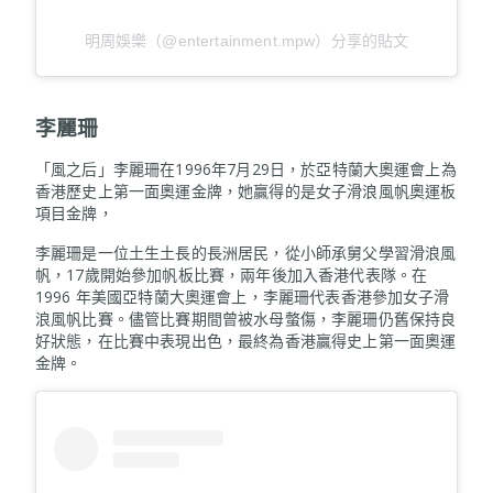
明周娛樂（@entertainment.mpw）分享的貼文
李麗
珊
「風之后」李麗珊在1996年7月29日，於亞特蘭大奧運會上為
香港歷史上第一面奧運金牌，她贏得的是女子滑浪風帆奧運板
項目金牌，
李麗珊是一位土生土長的長洲居民，從小師承舅父學習滑浪風
帆，17歲開始參加帆板比賽，兩年後加入香港代表隊。在
1996 年美國亞特蘭大奧運會上，李麗珊代表香港參加女子滑
浪風帆比賽。儘管比賽期間曾被水母螫傷，李麗珊仍舊保持良
好狀態，在比賽中表現出色，最終為香港贏得史上第一面奧運
金牌。