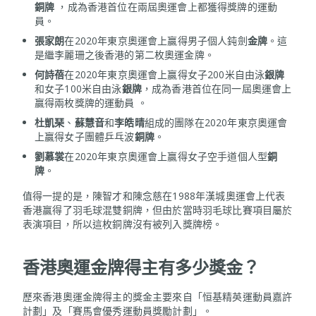
銅牌
，成為香港首位在兩屆奧運會上都獲得獎牌的運動
員。
張家朗
在2020年東京奧運會上贏得男子個人鈍劍
金牌
。這
是繼李麗珊之後香港的第二枚奧運金牌。
何詩蓓
在2020年東京奧運會上贏得女子200米自由泳
銀牌
和女子100米自由泳
銀牌
，成為香港首位在同一屆奧運會上
贏得兩枚獎牌的運動員 。
杜凱琹
、
蘇慧音
和
李皓晴
組成的團隊在2020年東京奧運會
上贏得女子團體乒乓波
銅牌
。
劉慕裳
在2020年東京奧運會上贏得女子空手道個人型
銅
牌
。
值得一提的是，陳智才和陳念慈在1988年漢城奧運會上代表
香港贏得了羽毛球混雙銅牌，但由於當時羽毛球比賽項目屬於
表演項目，所以這枚銅牌沒有被列入獎牌榜。
香港奧運金牌得主有多少獎金？
歷來香港奧運金牌得主的獎金主要來自「恒基精英運動員嘉許
計劃」及「賽馬會優秀運動員獎勵計劃」。