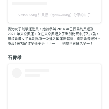
Vivian Kong 江旻憓（@vmwkong）分享的帖子
香港女子劍擊運動員。她曾參與 2016 年巴西里約奧運及
2021 年東京奧運，並在東京奧運女子重劍比賽中打入八強，
帶領香港女子重劍隊第一次進入奧運團體賽，刷新香港紀錄。
身高1米78的江旻憓更是「世一」—劍擊世界排名第一！
石偉雄