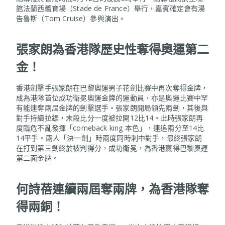
館法蘭西體育場（Stade de France）舉行，嘉賓確定會有湯
告魯斯（Tom Cruise）參與演出。
張家朗為香港隊歷史性奪得奧運第二
金！
香港劍擊手張家朗在巴黎奧運男子花劍比賽中再次奪得金牌，
成為港隊首位成功衛冕奧運金牌的運動員，亦是奧運比賽中罕
有能連奪兩屆金牌的劍擊選手。張家朗開局領先兩劍，其後與
對手持續拉鋸，末段比分一度被拉開12比14。此時張家朗再
度臨危不亂發揮「comeback king 本色」，連追兩分至14比
14平手。兩人「決一劍」時兩度同時刺中對手，最終張家朗
在打到第三劍終於被判得分，成功衛冕，為香港贏得巴黎奧運
第二面金牌。
何詩蓓連續兩屆奪兩牌，為香港隊奪
得兩銅！