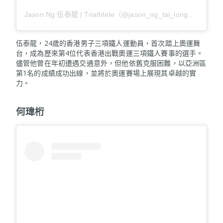
Jason Ng 伍泰龍 | Triathlete（@jason_ng_tai_long）分享的貼文
伍泰龍，24歲的香港男子三項鐵人運動員，首次踏上奧運舞
台，成為歷來第4位代表香港出戰奧運三項鐵人賽事的選手。
儘管他曾在年初遭遇交通意外，但他依舊克服困難，以亞洲區
第1名的成績成功出線，並將於奧運賽場上展現其卓越的實
力。
何瑋桁