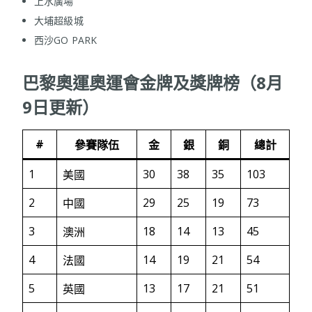
上水廣場
大埔超級城
西沙GO PARK
巴黎奧運
奧運會金牌及獎牌榜（8月
9日更新）
#
參賽隊伍
金
銀
銅
總計
1
30
38
35
103
美國
2
29
25
19
73
中國
3
18
14
13
45
澳洲
4
14
19
21
54
法國
5
13
17
21
51
英國