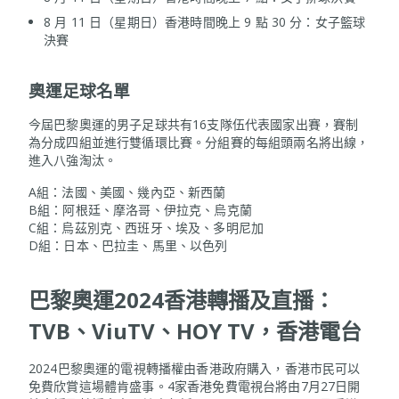
8 月 11 日（星期日）香港時間晚上 9 點 30 分：女子籃球
決賽
奧運足球名單
今屆巴黎奧運的男子足球共有16支隊伍代表國家出賽，賽制
為分成四組並進行雙循環比賽。分組賽的每組頭兩名將出線，
進入八強淘汰。
A組：法國、美國、幾內亞、新西蘭
B組：阿根廷、摩洛哥、伊拉克、烏克蘭
C組：烏茲別克、西班牙、埃及、多明尼加
D組：日本、巴拉圭、馬里、以色列
巴黎奧運2024香港
轉播及
直播
：
TVB
、
ViuTV
、
HOY TV
，
香港電台
2024巴黎奧運的電視轉播權由香港政府購入，香港市民可以
免費欣賞這場體肯盛事。4家香港免費電視台將由7月27日開