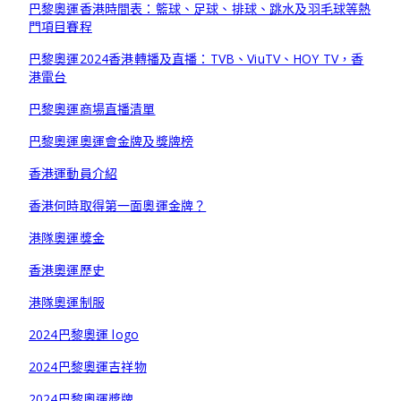
巴黎奧運香港時間表：籃球、足球、排球、跳水及羽毛球等熱
門項目賽程
巴黎奧運2024香港轉播及直播：TVB、ViuTV、HOY TV，香
港電台
巴黎奧運商場直播清單
巴黎奧運奧運會金牌及獎牌榜
香港運動員介紹
香港何時取得第一面奧運金牌？
港隊奧運獎金
香港奧運歷史
港隊奧運制服
2024巴黎奧運 logo
2024巴黎奧運吉祥物
2024巴黎奧運獎牌