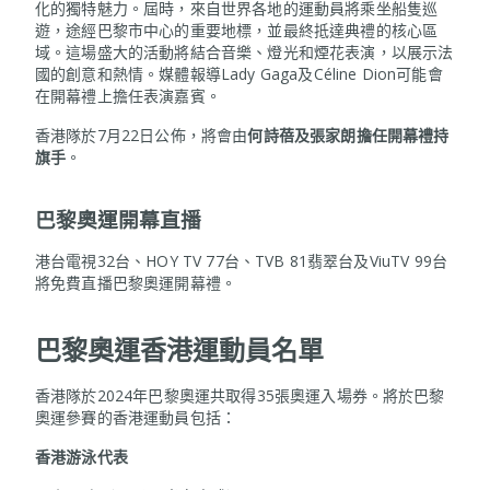
化的獨特魅力。屆時，來自世界各地的運動員將乘坐船隻巡
遊，途經巴黎市中心的重要地標，並最終抵達典禮的核心區
域。這場盛大的活動將結合音樂、燈光和煙花表演，以展示法
國的創意和熱情。媒體報導Lady Gaga及Céline Dion可能會
在開幕禮上擔任表演嘉賓。
香港隊於7月22日公佈，將會由
何詩蓓及張家朗擔任開幕禮持
旗手
。
巴黎奧運開幕直播
港台電視32台、HOY TV 77台、TVB 81翡翠台及ViuTV 99台
將免費直播巴黎奧運開幕禮。
巴黎奧運香港運動員名單
香港隊於2024年巴黎奧運共取得35張奧運入場券。將於巴黎
奧運參賽的香港運動員包括：
香港
游泳代表