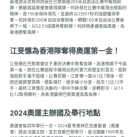
香港游泳女將何詩蓓在巴黎奧運200米自由泳比賽中奪得銅
牌，連續兩屆奧運會摘得獎牌。何詩蓓在比賽中展現出堅毅的
精神，首150米保持領先，並最終以2分01秒的成績獲得季
軍。何詩蓓於200米自由泳奪銅後，轉戰100米自由泳比賽後
再下一城，以52:33成績再奪銅牌！何詩蓓連續兩屆奧運，為
香港連奪兩牌。
江旻憓為香港隊奪得奧運第一金！
江旻憓在巴黎奧運女子重劍決賽中勇奪金牌，為港隊摘下今屆
第一金。她在比賽過程中展現出色的實力和堅定的意志，面對
強勁對手毫不退縮。比賽初期，江旻憓一度以1比7落後，但
她迅速調整策略，穩紮穩打，逐步縮小分差，追至12比12平
手。最終江旻憓在決勝的一劍中冷靜出擊，逆轉對手，以13
比12取得勝利，為香港贏得巴黎奧運首面金牌。
2024奧運主辦國及舉行地點
奧運會每四年舉行一次。2024夏季奧林匹克運動會（奧運
會）將由法國主辦，並於首都巴黎舉行，是法國繼1900年及