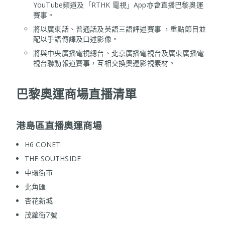
YouTube頻道及「RTHK 電視」App亦會直播巴黎奧運
賽事。
將以廣東話、普通話及英語三語評述賽事 ，重點節目並
配以手語傳譯及口述影像。
將與中央廣播電視總台、北京廣播電視台及廣東廣播電
視台聯動報道賽事，互相交換奧運影視素材。
巴黎奧運商場直播清單
港島區直播奧運商場
H6 CONET
THE SOUTHSIDE
中環街市
北角匯
杏花新城
茂蘿街7號