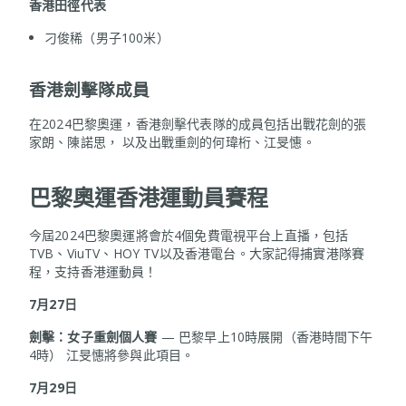
香港
田徑代表
刁俊稀（男子100米）
香港劍擊隊成員
在2024巴黎奧運，香港劍擊代表隊的成員包括出戰花劍的張
家朗、陳諾思， 以及出戰重劍的何瑋桁、江旻憓。
巴黎奧運香港運動員賽程
今屆2024巴黎奧運將會於4個免費電視平台上直播，包括
TVB、ViuTV、HOY TV以及香港電台。大家記得捕實港隊賽
程，支持香港運動員！
7
月
27
日
劍擊：女子重劍個人賽
— 巴黎早上10時展開（香港時間下午
4時） 江旻憓將參與此項目。
7
月
29
日