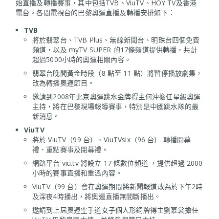
始直播及轉播賽事，其中包括TVB、ViuTV、HOY TV及香港
電台。各間電視台的巴黎奧運直播及轉播安排如下：
TVB
將於翡翠台、TVB Plus、無線新聞台、明珠台四個免費
頻道，以及 myTV SUPER 的17條頻道提供轉播，共計
超過5000小時的奧運相關內容。
翡翠台晚間黃金時段（8 點至 11 點）將暫停播放劇集，
改為轉播奧運節目。
邀請到2008年北京奧運跳水金牌得主何沖擔任星級奧運
主持，將在巴黎現場報導賽事，特別是中國跳水隊的最
新消息。
ViuTV
將於 ViuTV（99 台）、ViuTVsix（96 台） 轉播開幕
禮、重點賽事及閉幕禮。
網路平台 viu.tv 將設立 17 條數位頻道 ，提供超過 2000
小時的賽事直播和重溫內容。
ViuTV（99 台）會在奧運期間將新聞報道改為於下午2時
及深夜4時播出，將奧運直播無間斷播出。
邀請到上屆奧運空手道女子個人形銅牌得主劉慕裳擔任