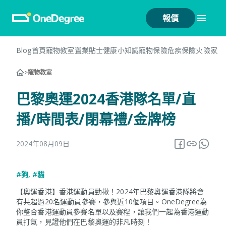
報價
Blog首頁
寵物教室
置業貼士
健康小知識
寵物保險
危疾保險
火險
家居
>
寵物教室
巴黎奧運2024香港隊名單/直
播/時間表/閉幕禮/金牌榜
2024年08月09日
#狗
,
#貓
【奧運香港】香港運動員勁揪！2024年巴黎奧運香港隊將會
有共超過20名運動員參賽，參與近10個項目。OneDegree為
你整合香港運動員參賽名單以及賽程，讓我們一起為香港運動
員打氣，見證他們在巴黎奧運的非凡時刻！