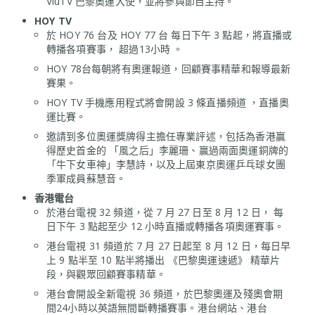
ViuTV 巴黎奧運大使，並將參與節目主持。
HOY TV
於 HOY 76 台及 HOY 77 台 每日下午 3 點起，將直播或
轉播各項賽事， 超過13小時 。
HOY 78台每朝將有奧運報道，回顧賽事精華和報導最新
賽果。
HOY TV 手機應用程式將會開設 3 條直播頻道 ，直播奧
運比賽。
邀請到多位奧運獎牌得主擔任專業評述，包括為香港贏
得歷史首金的 「風之后」李麗珊、贏過兩面奧運銅牌的
「牛下女車神」李慧詩，以及上屆東京奧運乒乓球女團
季軍成員蘇慧音。
香港電台
於港台電視 32 頻道，從 7 月 27 日至 8 月 12 日， 每
日下午 3 點起至少 12 小時直播或轉播各項奧運賽事。
港台電視 31 頻道於 7 月 27 日起至 8 月 12 日，每日早
上 9 點半至 10 點半將播出 《巴黎奧運速遞》 精華片
段，與觀眾回顧賽事精華。
港台會開設全新電視 36 頻道，於巴黎奧運及殘奧會期
間24小時以英語無間斷轉播賽事。港台網站、港台