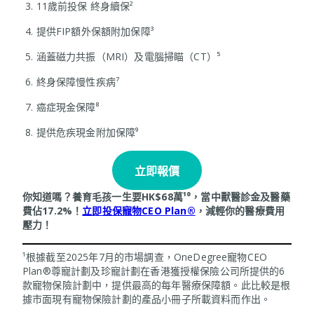
3. 11歲前投保 終身續保²
4. 提供FIP額外保額附加保障³
5. 涵蓋磁力共振（MRI）及電腦掃瞄（CT）⁵
6. 終身保障慢性疾病⁷
7. 癌症現金保障⁸
8. 提供危疾現金附加保障⁹
立即報價
你知道嗎？養育毛孩一生要HK$68萬¹⁰，當中獸醫診金及醫藥
費佔17.2%！
立即投保寵物CEO Plan®
，減輕你的醫療費用
壓力！
¹根據截至2025年7月的市場調查，OneDegree寵物CEO
Plan®尊寵計劃及珍寵計劃在香港獲授權保險公司所提供的6
款寵物保險計劃中，提供最高的每年醫療保障額。此比較是根
據市面現有寵物保險計劃的產品小冊子所載資料而作出。