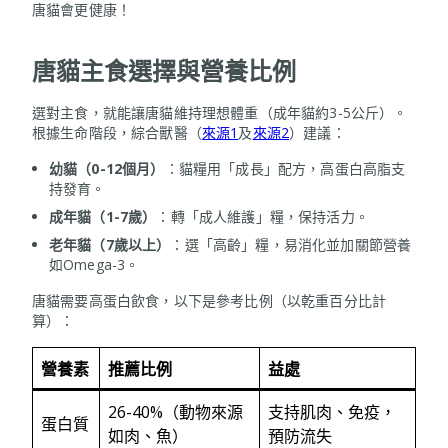
唐貓會更健康！
唐貓主食選擇與營養比例
選對主食，就能讓唐貓維持理想體重（成年貓約3-5公斤）。
根據生命階段，綜合獸醫（
來源1
及
來源2
）建議：
幼貓（
0-12個月）
：貓糧用「成長」配方，高蛋白高脂支
持發育。
成年貓（
1-7歲）
：轉「成人維護」糧，保持活力。
老年貓（
7歲以上）
：選「高齡」糧，易消化並加關節營養
如Omega-3。
唐貓需要高蛋白飲食，以下是參考比例（以乾重百分比計
算）：
營養素
推薦比例
益處
26-40%（動物來源
支持肌肉、免疫，
蛋白質
如肉、魚）
預防流失