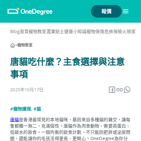
報價
Blog首頁
寵物教室
置業貼士
健康小知識
寵物保險
危疾保險
火險
家居
>
寵物教室
唐貓吃什麼？主食選擇與注意
事項
2025年10月17日
#寵物護理
,
#貓
唐貓
是香港最常見的本地貓咪，基因來自多種貓的雜交，讓每
隻都獨一無二，充滿個性。唐貓作為肉食動物，需要高蛋白、
低碳水的飲食。一個均衡的飲食計劃，不只能防肥胖或泌尿問
題，還能讓你的毛孩活得更長、更開心。OneDegree為你分