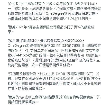
²OneDegree寵物CEO Plan®投保年齡介乎13週歲至11歲，
一旦成功投保，承諾終身續保。若保單持有人曾作出任何疑似
欺詐或欺詐成份的索償，OneDegree擁有最終續保決定權。
有關產品保障內容及不保事項請參閱OneDegree網頁。
³根據2025年7月各主要保險公司產品小冊子資料的調查結
果。
⁴須另選擇附加保障，最高額外保額為HK$25,000，
OneDegree將賠償處方藥物GS-441524的7成費用。貓傳染性
腹膜炎（FIP）為保單之不保病況，附加保障只適用於處方藥
物GS-441524之額外賠償，並不包括其他醫療費用（如診金、
化驗及住院等）。此附加保障只適用於1歲至11歲的貓隻，且
終身只能索償一次。詳情請參閱保單條款。
⁵只適用於珍寵計劃
。
磁力共振（MRI）及電腦掃瞄（CT）的
費用只有在保單承保表列明時才會獲得保障，並受相關的等侯
期所限。有關寵物保險的保障範圍、條款、細則及不保事項的
詳情，請參閱保單條款。
⁶適用於1歲或以上寵物的網絡獸醫診所的合資格醫療費用，詳
情請細閲保單條款。