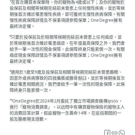
⁷在首次購買本保單時，你的寵物為4歲或以下；及你的寵物於
投保前及相關等候期完結前未曾患上任何慢性疾病，並於等候
期後首次確診罹患慢性疾病，即可獲終生慢性疾病保障。有關
慢性疾病保障詳情及不保事項請參閱保單；OneDegree擁有
最終決定權。
⁸只要於投保前及於相關等候期完結前未曾患上任何癌症，並
於等候期後首次確診罹患癌症，在年度最高保障之外，我們會
給予一筆一次性的現金保障，此保障終身只能索償一次。有關
癌症現金保障詳情及不保事項請參閱保單；OneDegree擁有
最終決定權。
⁹適用於1歲至9歲及投保前及相關等候期完結前未曾患癲癇、
因意外或疾病導致的四肢癱瘓或髕骨脫臼，並於等候期後首次
確診罹患相關病況，我們會給予一筆一次性的現金保障。此保
障終身只能索償一次。
¹⁰OneDegree於2024年2月委託了獨立市場調查機構Ipsos，
進行「寵物消費調查」，以訪問中有購買寵物保險的寵物主人
的消費回答計算，假設寵物一生壽命14年，在這段期間的一
般及醫療開支總數。