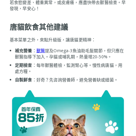
若食慾變差、體重異常，或皮膚癢，應盡快帶去獸醫檢查。早
發現，早安心！
唐貓飲食其他建議
基本菜單之外，來點升級版，讓唐貓更精神：
補充營養
：
獸醫
提及Omega-3魚油助毛髮關節，但只應在
獸醫指導下加入。孕貓或哺乳期，熱量增20-50%。
定期檢查
：每年獸醫體檢，監測腎心等。慢性病唐貓，用
處方糧。
自製鮮食
：好奇？先咨詢營養師，避免營養缺或細菌。