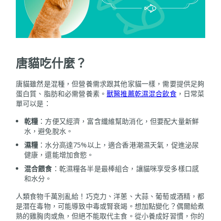
唐貓吃什麼？
唐貓雖然是混種，但營養需求跟其他家貓一樣，需要提供足夠
蛋白質、脂肪和必需營養素。
獸醫推薦乾濕混合飲食
，日常菜
單可以是：
乾糧
：方便又經濟，富含纖維幫助消化，但要配大量新鮮
水，避免脫水。
濕糧
：水分高達75%以上，適合香港潮濕天氣，促進泌尿
健康，還能增加食慾。
混合餵食
：乾濕糧各半是最棒組合，讓貓咪享受多樣口感
和水分。
人類食物千萬別亂給！巧克力、洋蔥、大蒜、葡萄或酒精，都
是潛在毒物，可能導致中毒或腎衰竭。想加點變化？偶爾給煮
熟的雞胸肉或魚，但絕不能取代主食。從小養成好習慣，你的