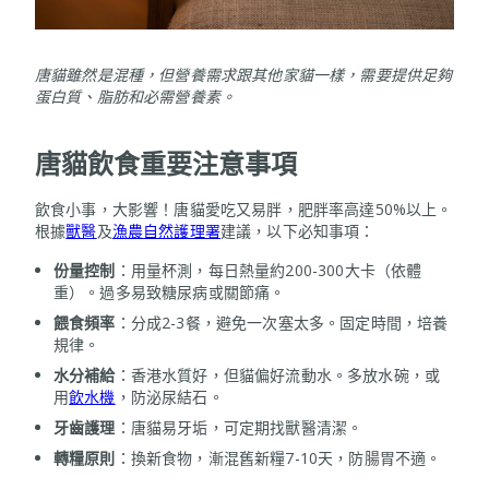
唐貓雖然是混種，但營養需求跟其他家貓一樣，需要提供足夠
蛋白質、脂肪和必需營養素。
唐貓飲食重要注意事項
飲食小事，大影響！唐貓愛吃又易胖，肥胖率高達50%以上。
根據
獸醫
及
漁農自然護理署
建議，以下必知事項：
份量控制
：用量杯測，每日熱量約200-300大卡（依體
重）。過多易致糖尿病或關節痛。
餵食頻率
：分成2-3餐，避免一次塞太多。固定時間，培養
規律。
水分補給
：香港水質好，但貓偏好流動水。多放水碗，或
用
飲水機
，防泌尿結石。
牙齒護理
：唐貓易牙垢，可定期找獸醫清潔。
轉糧原則
：換新食物，漸混舊新糧7-10天，防腸胃不適。