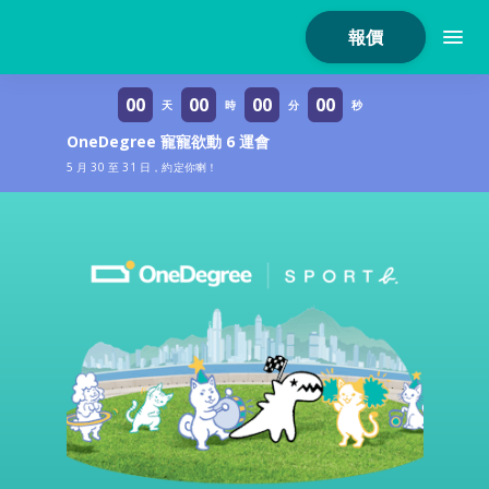
報價
00
00
00
00
天
時
分
秒
OneDegree 寵寵欲動 6 運會
5 月 30 至 31 日，約定你喇！
家居保險
家電保養保險
火險
危疾保