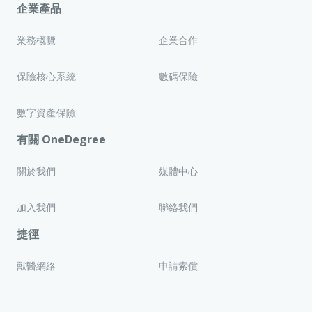
作。OneDegree 亦可能將匿名數據用於分析及報告用途。
生效。
企業產品
（iii）
存儲及保留：
個人資料將安全存儲，並僅保留至完成此活
4.
入場及場地安排
動相關用途或符合適用法律及規例的要求為止。資料不再須要時
(i) 活動場地容量有限，基於安全考慮及人流管制，OneDegree
業務概覽
企業合作
將安全刪除或匿名化。
保留拒絕參加者進場或要求參加者離場之最終決定權。
（iv）
參加者責任：
參加者須確保其提供的個人資料準確無誤及
(ii) 參加者於場內必須遵守西九文化區之場地規則及 OneDegree
完整。不正確或不完整的資料可能導致失去換領資格或未能成功
工作人員之指示。
保險核心系統
數碼保險
接收獎品。
(iii) 如參加者攜同寵物參加活動，須確保其寵物受到適當控制及
（v）
參加者權利：
參加者有權要求：a. 訪問 OneDegree 所持
照顧，並遵守場地規定。因寵物引致之任何損害或責任，須由參
數字資產保險
的個人資料；b. 糾正不準確或不完整的資料；c. 撤回對其個人資
加者自行承擔。
料使用的同意。撤回程序可通過發送電子郵件至 OneDegree 的
5.
修改及終止
有關 OneDegree
dpo@onedegree.hk
OneDegree 可隨時修改及／或終止活動，無須另行通知。與活
私隱保障聯絡主任（
）進行，並清楚說
動相關的所有事項或爭議及條款詮釋應以 OneDegree 的決定為
明目的或問題，私隱保障聯絡主任將盡快回覆。參加者應注意，
關於我們
媒體中心
準，且具有最終約束力。
撤回同意可能導致失去參加此活動的資格。
6. 中英文版本的差異
（vi）
條款修改：
OneDegree 保留隨時更改或更新相關個人資
如本條款及細則的英文版本與中文版本有任何歧異，應以英文版
料條款的權利，無須事先通知。更改或更新內容將通
加入我們
聯絡我們
本為準。
過 OneDegree 的網站或書面形式通知參加者，並在發布後立即
7. 適用法律
生效。
捷徑
本條款及細則受香港特別行政區（「香港特區」）法律管轄並依
6. 修改及終止
其解釋，且須接受香港特區法院的非專屬管轄。
OneDegree 可隨時修改及／或終止活動，無須另行通知。與活
獸醫網絡
申請索償
動相關的所有事項或爭議及條款詮釋應以 OneDegree 的決定為
準，且具有最終約束力。
7. 中英文版本的差異