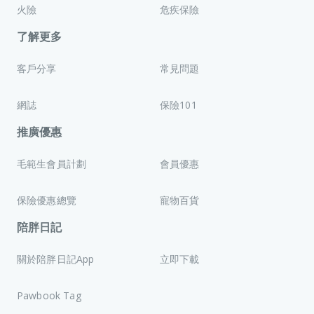
加者自行承擔。
3. 個人資料
(ii) 「寵寵欲動選手包」數量有限，先到先得，送完即止。
火險
危疾保險
（i）
個人資料之收集：
參加此活動即視為參加者同意收集其個
OneDegree 不保證所有數碼入場證持有人均能獲取選手包。
人資料，包括但不限於姓名、聯絡電話、電子郵件地址及在表格
了解更多
(iii) 選手包不可兌換現金、不設退換，亦不可轉讓。
中提供的其他資料。
(iv) OneDegree 保留隨時修改選手包內容之權利，無須另行通
（ii）
收集目的：
收集的個人資料僅用於與此活動相關的用途，
知。
客戶分享
常見問題
例如參加者身份核實、聯絡、獎品發放（如適用）及其他行政工
(v) 有關獎品之使用須受獎品供應商所定之條款及細則約束。一
作。OneDegree 亦可能將匿名數據用於分析及報告用途。
切有關獎品之查詢或爭議，應直接聯絡獎品供應商。
（iii）
存儲及保留：
個人資料將安全存儲，並僅保留至完成此活
網誌
保險101
4. 入場及場地安排
動相關用途或符合適用法律及規例的要求為止。資料不再須要時
(i) 活動場地容量有限，基於安全考慮及人流管制，OneDegree
推廣優惠
將安全刪除或匿名化。
保留即使在參加者持有有效入場證的情況下，仍有權拒絕其進場
（iv）
參加者責任：
參加者須確保其提供的個人資料準確無誤及
或要求其離場之最終決定權。
完整。不正確或不完整的資料可能導致失去換領資格或未能成功
(ii) 參加者於場內必須遵守西九文化區之場地規則及 OneDegree
毛範生會員計劃
會員優惠
接收獎品。
工作人員之指示。
（v）
參加者權利：
參加者有權要求：a. 訪問 OneDegree 所持
(iii) 如參加者攜同寵物參加活動，須確保其寵物受到適當控制及
保險優惠總覽
寵物百貨
的個人資料；b. 糾正不準確或不完整的資料；c. 撤回對其個人資
照顧，並遵守場地規定。因寵物引致之任何損害或責任，須由參
料使用的同意。撤回程序可通過發送電子郵件至 OneDegree 的
加者自行承擔。
陪胖日記
dpo@onedegree.hk
5. 個人資料
私隱保障聯絡主任（
）進行，並清楚說
（i）
個人資料之收集：
參加此活動即視為參加者同意收集其個
明目的或問題，私隱保障聯絡主任將盡快回覆。參加者應注意，
關於陪胖日記App
立即下載
人資料，包括但不限於姓名、聯絡電話、電子郵件地址及在表格
撤回同意可能導致失去參加此活動的資格。
中提供的其他資料。
（vi）
條款修改：
OneDegree 保留隨時更改或更新相關個人資
（ii）
收集目的：
收集的個人資料僅用於與此活動相關的用途，
料條款的權利，無須事先通知。更改或更新內容將通
Pawbook Tag
例如參加者身份核實、聯絡、獎品發放（如適用）及其他行政工
過 OneDegree 的網站或書面形式通知參加者，並在發布後立即