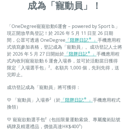
成為「寵動員」！
「OneDegree寵寵欲動6運會 – powered by Sport b.」
現正開放早鳥登記！於 2026 年 5 月 11 日至 26 日期
間，公眾可透過 OneDegree
「陪胖日記®」
手機應用程
式填寫參加表格，登記成為「寵動員」。成功登記人士將
於 2026 年 5 月 27 日開始於
「陪胖日記®」
手機應用程
式內收到寵寵欲動 6 運會入場券，並可於活動當日獲得
限定「入場選手包」²。名額共 1,000 個，先到先得，送
完即止。
成功登記成為「寵動員」將可獲得：
💛 「寵動員」入場券²（於
「陪胖日記®」
手機應用程式
換領）
💛 寵寵欲動選手包²（包括限量運動索袋、專屬魔術貼號
碼牌及精選禮品，價值高達HK$400³）