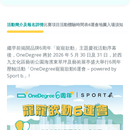
活動簡介及報名詳情
比賽項目
活動體驗
時間表
6運會地圖
入場須知
種
繼早前揭開品牌6周年「寵寵欲動」主題慶祝活動序幕
後，OneDegree 將於 2026 年 5 月 30 日及 31 日，於西
九文化區藝術公園海濱東草坪及藝術展亭盛大舉行6周年
壓軸活動「OneDegree寵寵欲動6運會 – powered by
Sport b.」!