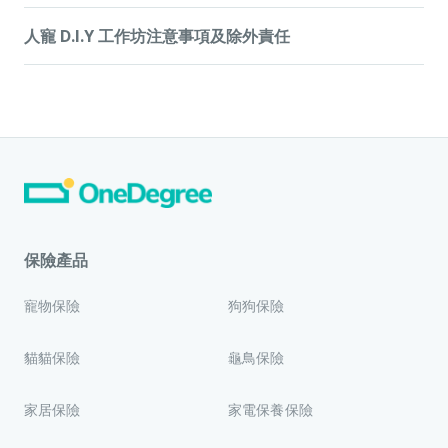
「OneDegree 6周年寵寵欲動6運會精英賽」（「本活動」）由
4. 「HK$1200」之總值是根據選手包及相關優先登記資格之市
2026 年 5 月 31 日（「活動期間」）。
人寵 D.I.Y 工作坊注意事項及除外責任
OneDegree Hong Kong Limited（「OneDegree」）主辦。此
場估計價值總和計算。OneDegree 對獎品價值之計算擁有最終
1. 參加資格
活動日期為2026年5月30日及2026年5月31日。（「活動期
決定權。
（i） 於 Instagram Story 分享寵物最具活力的運動時刻，並標
(i) 本活動所提供之蚊怕水及相關材料屬一般用途之產品，並不構
間」）。
5. 此活動受條款及細則約束，詳情請參閱「寵寵欲動6運會 」網
記（Tag）@onedegree.hk，並保存相關截圖。
成任何醫療、健康或專業建議。參加者須自行判斷其及其寵物是
1. 參加資格及登記
頁。
（ii） 下載「陪胖日記®」應用程式並註冊成為會員。
否適合使用相關產品。
(i) 僅限於截至2026年5月15日，在「種子寵動員選拔」排行榜中
6. 精英賽獎品價值按市場估值計算，OneDegree 擁有最終解釋
（iii） 點擊「陪胖日記®」內 OneDegree 6周年寵寵欲動活動
(ii) 雖然活動中使用之產品標示為「寵物友善」，惟不同個體
名列前50名的汪寵動員及前50名的喵寵動員（共100名）。
權。
的宣傳 banner，進入並填妥指定登記表格（「表格」），並上
（包括寵物）可能對相關成分產生過敏或不良反應，參加者應於
(ii) 參加者須於2026年5月20日至 2026 年 5 月 26 日期間，填妥
載第（i）步驟之 Instagram Story 截圖以作證明。
使用前審慎評估，並建議先作局部測試。如有任何不適，應立即
並提交 OneDegree 透過「陪胖日記®」發出之指定登記表格，
停止使用並尋求專業意見。
方可確認出賽資格。
2.
數碼入場證
(iii) OneDegree 並不就產品之功效、安全性或適用性作出任何
(iii) 逾期未完成登記者，將被視為放棄參賽資格，OneDegree
(i) 完成登記後，系統將發送數碼入場證至參加者登記之電子郵件
明示或默示之保證。
保留將資格轉予後補者之權利。
地址。
(iv) 在法律容許的最大範圍內，OneDegree 對因參與本活動、
2. 獎品
保險產品
(ii) 數碼入場證為進入活動現場「寵動員區」及換領「寵寵欲動
使用任何材料或成品所引致之任何直接、間接、附帶或相應之損
(i)
獎項排名（冠軍、亞軍及季軍）將按技術或表現而定，比賽結
選手包」（「獎品」）之唯一有效憑證，參加者須於進場時出示
失、損害、受傷（包括對人或寵物）概不負責。
果以 OneDegree 裁判之最終現場裁決為準。規則詳情請參閱
以供掃描核實。
寵物保險
狗狗保險
(v) 參加者須遵照工作人員指示使用所有材料。如因參加者未有
「OneDegree 6周年寵寵欲動6運會」網頁。
(iii) 數碼入場證僅供登記本人使用，嚴禁轉讓、轉售或交予他人
遵守指示或不當使用材料而引致任何損失或損害，由參加者自行
(ii)
有關精英賽獎品之使用須受獎品供應商所定之條款及細則約
使用。
承擔責任。
束。一切有關獎品之查詢或爭議，應直接聯絡獎品供應商。
貓貓保險
龜鳥保險
(iv) OneDegree 對於因遺失、損毀、被盜用或未經授權使用之
(vi) 參加者須自行妥善保管其個人物品。OneDegree 對任何遺
OneDegree 不對產品質量或保養承擔責任。精英賽獎品價值按
數碼入場證概不負責，且不予補發。
失、損毀或被盜之財物概不負責。
市場估值計算，OneDegree 擁有最終解釋權。
3.
選手包換領
家居保險
家電保養保險
(vii) 如參加者攜同寵物參加活動，須確保其寵物受到適當控制及
(iii) 所有獎品不可兌換現金、轉讓或退換。
(i) 參加者必須憑有效數碼入場證，於活動當日指定換領時間內親
照顧，並遵守場地規定。因寵物引致之任何損害或責任，須由參
(iv) OneDegree保留隨時修改獎品內容之權利，無須另行通知。
臨現場辦理換領。