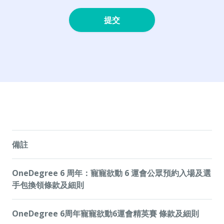
提交
備註
1. 首100名種子寵動員為截至2026年5月15日，種子寵動員排行
OneDegree 6 周年：寵寵欲動 6 運會公眾預約入場及選
榜上的首50名汪寵動員及首50名喵寵動員，名額合共100名。
2. 免費入場券及選手包數量有限，先到先得，送完即止。此活動
手包換領條款及細則
受條款及細則約束，詳情請參閱登記表格頁面。
3. 「HK$400」之總值是根據所有選手包及相關優先登記資格之
《OneDegree 6 周年：寵寵欲動 6 運會 公眾預約及選手包換
OneDegree 6周年寵寵欲動6運會精英賽 條款及細則
市場估計價值總和計算。OneDegree 對獎品價值之計算擁有最
領》（「此活動」）由 OneDegree Hong Kong
終決定權。
Limited（「OneDegree」）主辦。此活動日期為即日起至