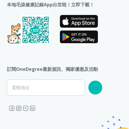
如本條款及細則的英文版本與中文版本有任何歧異，應以英文版
本地毛孩健康記錄App出世啦！立即下載！
本為準。
8. 適用法律
本條款及細則受香港特別行政區（「香港特區」）法律管轄並依
其解釋，且須接受香港特區法院的非專屬管轄。
訂閱OneDegree最新資訊、獨家優惠及活動
電郵地址