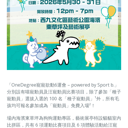
「OneDegree寵寵欲動6運會 – powered by Sport b.」
分別設有喵寵動員及汪寵動員比賽項目，除了參加「種子
寵動員」選拔入選的 100 名「種子寵動員」¹外，所有毛
孩均可報名參加成為「寵動員」免費入場²！
場內海濱東草坪為狗狗運動專區，藝術展亭特設貓貓室內
比拼區，共有 6 項運動比賽項目及 6 項體驗活動給汪寵