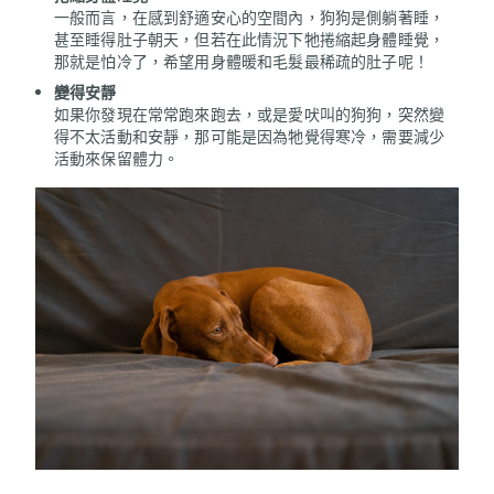
一般而言，在感到舒適安心的空間內，狗狗是側躺著睡，
甚至睡得肚子朝天，但若在此情況下牠捲縮起身體睡覺，
那就是怕冷了，希望用身體暖和毛髮最稀疏的肚子呢！
變得安靜
如果你發現在常常跑來跑去，或是愛吠叫的狗狗，突然變
得不太活動和安靜，那可能是因為牠覺得寒冷，需要減少
活動來保留體力。