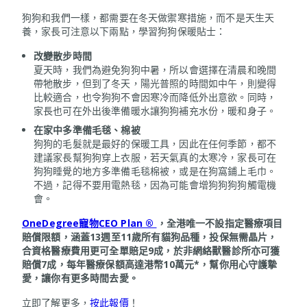
狗狗和我們一樣，都需要在冬天做禦寒措施，而不是天生天
養，家長可注意以下兩點，學習狗狗保暖貼士：
改變散步時間
夏天時，我們為避免狗狗中暑，所以會選擇在清晨和晚間
帶牠散步，但到了冬天，陽光普照的時間如中午，則變得
比較適合，也令狗狗不會因寒冷而降低外出意欲。同時，
家長也可在外出後準備暖水讓狗狗補充水份，暖和身子。
在家中多準備毛毯、棉被
狗狗的毛髮就是最好的保暖工具，因此在任何季節，都不
建議家長幫狗狗穿上衣服，若天氣真的太寒冷，家長可在
狗狗睡覺的地方多準備毛毯棉被，或是在狗窩鋪上毛巾。
不過，記得不要用電熱毯，因為可能會增狗狗狗狗觸電機
會。
OneDegree寵物CEO Plan ®
，全港唯一不設指定醫療項目
賠償限額，涵蓋13週至11歲所有貓狗品種，投保無需晶片，
合資格醫療費用更可全單賠足9成，於非網絡獸醫診所亦可獲
賠償7成，每年醫療保額高達港幣10萬元*，幫你用心守護摯
愛，讓你有更多時間去愛。
立即了解更多，
按此報價
！