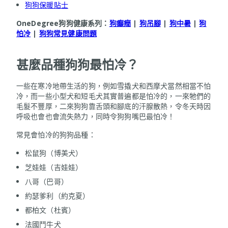
狗狗保暖貼士
OneDegree狗狗健康系列：
狗癲癇
|
狗吊腳
|
狗中暑
|
狗
怕冷
|
狗狗常見健康問題
甚麼品種狗狗最怕冷？
一些在寒冷地帶生活的狗，例如雪撬犬和西摩犬當然相當不怕
冷，而一些小型犬和短毛犬其實普遍都是怕冷的，一來牠們的
毛髮不豐厚，二來狗狗靠舌頭和腳底的汗腺散熱，令冬天時因
呼吸也會也會流失熱力，同時令狗狗嘴巴最怕冷！
常見會怕冷的狗狗品種：
松鼠狗（博美犬）
芝娃娃（吉娃娃）
八哥（巴哥）
約瑟爹利（約克夏）
都柏文（杜賓）
法國鬥牛犬