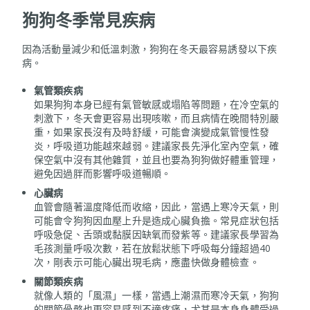
狗狗冬季常見疾病
因為活動量減少和低溫刺激，狗狗在冬天最容易誘發以下疾
病。
氣管類疾病
如果狗狗本身已經有氣管敏感或塌陷等問題，在冷空氣的
刺激下，冬天會更容易出現咳嗽，而且病情在晚間特別嚴
重，如果家長沒有及時舒緩，可能會演變成氣管慢性發
炎，呼吸道功能越來越弱。建議家長先淨化室內空氣，確
保空氣中沒有其他雜質，並且也要為狗狗做好體重管理，
避免因過胖而影響呼吸道暢順。
心臟病
血管會隨著溫度降低而收縮，因此，當遇上寒冷天氣，則
可能會令狗狗因血壓上升是造成心臟負擔。常見症狀包括
呼吸急促、舌頭或黏膜因缺氧而發紫等。建議家長學習為
毛孩測量呼吸次數，若在放鬆狀態下呼吸每分鐘超過40
次，剛表示可能心臟出現毛病，應盡快做身體檢查。
關節類疾病
就像人類的「風濕」一樣，當遇上潮濕而寒冷天氣，狗狗
的關節骨骼也更容易感到不適疼痛，尤其是本身身體受過