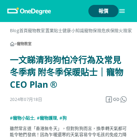
報價
Blog首頁
寵物教室
置業貼士
健康小知識
寵物保險
危疾保險
火險
家居
>
寵物教室
一文睇清狗狗怕冷行為及常見
冬季病 附冬季保暖貼士｜寵物
CEO Plan ®
2024年07月18日
#寵物小貼士
,
#寵物護理
,
#狗
雖然常言道「香港無冬天」，但對狗狗而言，換季轉天氣都可
能令牠們發病！因為乍暖還寒的天氣容易令令毛孩的免疫力降