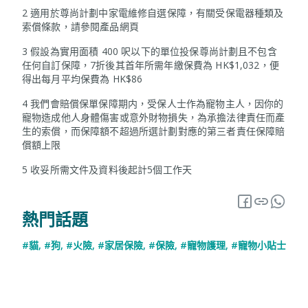
2 適用於尊尚計劃中家電維修自選保障，有關受保電器種類及
索償條款，請參閱產品網頁
3 假設為實用面積 400 呎以下的單位投保尊尚計劃且不包含
任何自訂保障，7折後其首年所需年繳保費為 HK$1,032，便
得出每月平均保費為 HK$86
4 我們會賠償保單保障期内，受保人士作為寵物主人，因你的
寵物造成他人身體傷害或意外財物損失，為承擔法律責任而產
生的索償，而保障額不超過所選計劃對應的第三者責任保障賠
償額上限
5 收妥所需文件及資料後起計5個工作天
熱門話題
#貓
,
#狗
,
#火險
,
#家居保險
,
#保險
,
#寵物護理
,
#寵物小貼士