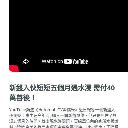
新盤入伙短短五個月遇水浸 需付
40
萬善後！
YouTube頻道《HellomateTV黑糯米》近日報導一個新盤入
伙個案：事主在今年2月購入一個新盤單位，但只是居住了短
短五個月的時間，就出現水浸問題。事緣單位內的廁所水管爆
裂，導致全屋地板因水浸而需要全部更換，損失慘重。工程費