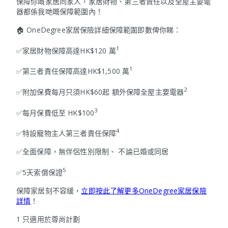
保障你嘅家居同家人，家居財物、第三者責任以及全屋主要電
器都係我哋嘅保障範圍內！
🏠 OneDegree家居保險詳細保障範圍即數俾你睇：
1
✅家居財物保障高達HK$120 萬
1
✅第三者責任保障高達HK$1,500 萬
2
✅附加保費每月只須HK$60起 額外保障全屋主要電器
3
✅每月保費低至 HK$100
4
✅特設寵物主人第三者責任保障
✅全面保障，無伴侶性別限制、 不論已婚或同居
5
✅5天索償保證
保障家居刻不容緩，
立即按此了解更多OneDegree家居保險
詳情
！
1 只適用於尊尚計劃