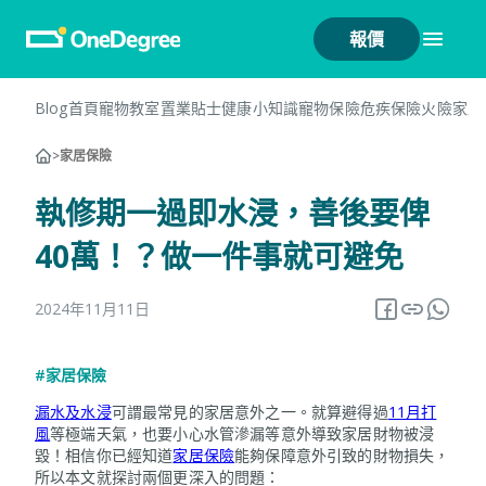
報價
Blog首頁
寵物教室
置業貼士
健康小知識
寵物保險
危疾保險
火險
家居
>
家居保險
執修期一過即水浸，善後要俾
40萬！？做一件事就可避免
2024年11月11日
#家居保險
漏水及水浸
可謂最常見的家居意外之一。就算避得過
11月打
風
等極端天氣，也要小心水管滲漏等意外導致家居財物被浸
毀！相信你已經知道
家居保險
能夠保障意外引致的財物損失，
所以本文就探討兩個更深入的問題：