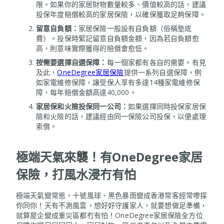
限。如果你的家居財物數量較多、價值較高的話，建議
投保年度賠償較高的家居保險，以確保獲取足夠保障。
留意自負額：
家居保險一般設有自負額（俗稱墊底
費）。投保時緊記留意自負額金額，因為若自負額愈
高，則意味實際獲得的賠償會愈低。
按需要選擇自選保障：
每一個家都有各自的需要。有見
及此，
OneDegree家居保險
提供一系列自選保障，例
如家電維修保障，讓受保人享有多達14種家電維修保
障，每年賠償金額高達40,000。
家居保和火險投保同一公司：
如果選擇同時投保家居保
險和火險的話，建議經由同一保險公司投保，以便處理
索償。
極端天氣來襲！有
OneDegree家居
保險，打風水浸冇有怕
極端天氣變常態，十號風球、黑色暴雨變成香港常客經常嚟探
你同你！天有不測風雲，想好好守護家人，就要想做足準備，
就算屋企變成重災區都冇有怕！OneDegree家居保險全方位