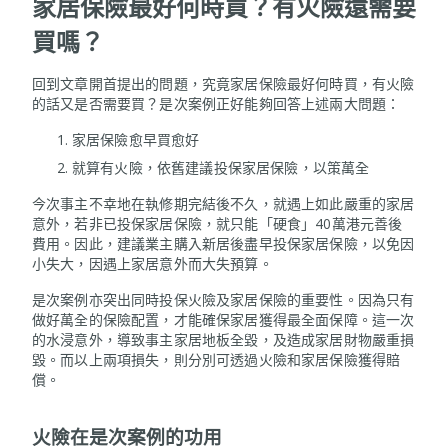
家居保險最好何時買？有火險還需要
買嗎？
回到文章開首提出的問題，究竟家居保險最好何時買，有火險
的話又是否需要買？是次案例正好能夠回答上述兩大問題：
家居保險愈早買愈好
就算有火險，依舊建議投保家居保險，以策萬全
今次事主不幸地在執修期完結後不久，就遇上如此嚴重的家居
意外，若非已投保家居保險，就只能「硬食」40萬港元善後
費用。因此，建議業主購入新居後盡早投保家居保險，以免因
小失大，因遇上家居意外而大失預算。
是次案例亦突出同時投保火險及家居保險的重要性。因為只有
做好萬全的保險配置，才能確保家居獲得最全面保障。這一次
的水浸意外，導致事主家居地板全毀，及造成家居財物嚴重損
毀。而以上兩項損失，則分別可透過火險和家居保險獲得賠
償。
火險在是次案例的功用