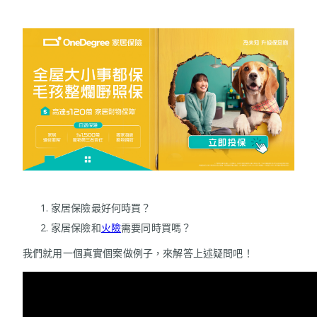
家居保險最好何時買？
家居保險和
火險
需要同時買嗎？
我們就用一個真實個案做例子，來解答上述疑問吧！