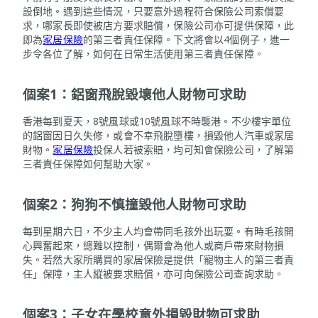
設倒地。遇到這些情況，只要意外過程符合保險公司索償要
求，哪家長即使被店方要求賠償，保險公司亦可提供保障，此
即為
家居保險
的第三者責任保障。下文將會以4個例子，進一
步令各位了解，如何在日常生活使用第三者責任保障。
個案1：鋁窗飛脫毀壞他人財物可求助
香港每到夏天，8號風球或10號風球不時襲港。不少樓宇單位
的鋁窗因日久失修，或會不幸飛脫墮樓，損毀他人汽車或家居
財物。
家居保險
投保人若被索賠，均可知會保險公司，了解第
三者責任保障如何幫助大家。
個案2：狗狗不慎撞毀他人財物可求助
每到星期六日，不少主人均會帶同毛孩外出玩耍。有時毛孩開
心興奮起來，總難以控制，偶爾會為他人或商戶帶來財物損
失。若然大家所購買的家居保險是提供「寵物主人的第三者責
任」保障，主人縱被要求賠償，亦可向保險公司查詢求助。
個案3：子女在學校意外損毀財物可求助