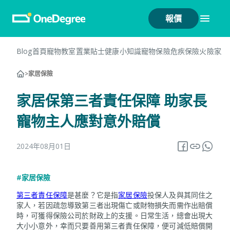
報價
Blog首頁
寵物教室
置業貼士
健康小知識
寵物保險
危疾保險
火險
家居
>
家居保險
家居保第三者責任保障 助家長
寵物主人應對意外賠償
2024年08月01日
#家居保險
第三者責任保障
是甚麼？它是指
家居保險
投保人及與其同住之
家人，若因疏忽導致第三者出現傷亡或財物損失而需作出賠償
時，可獲得保險公司於財政上的支援。日常生活，總會出現大
大小小意外，幸而只要善用第三者責任保障，便可減低賠償開