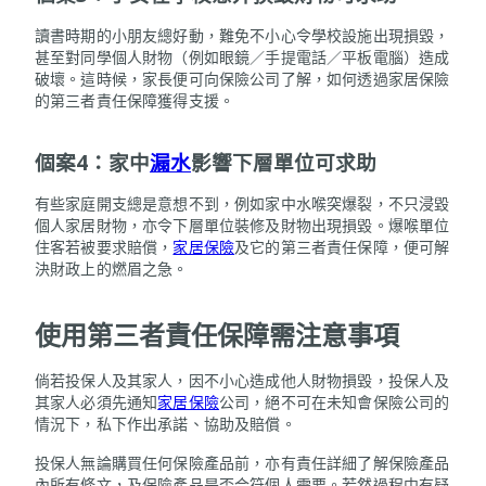
讀書時期的小朋友總好動，難免不小心令學校設施出現損毀，
甚至對同學個人財物（例如眼鏡／手提電話／平板電腦）造成
破壞。這時候，家長便可向保險公司了解，如何透過家居保險
的第三者責任保障獲得支援。
個案4：家中
漏水
影響下層單位可求助
有些家庭開支總是意想不到，例如家中水喉突爆裂，不只浸毀
個人家居財物，亦令下層單位裝修及財物出現損毀。爆喉單位
住客若被要求賠償，
家居保險
及它的第三者責任保障，便可解
決財政上的燃眉之急。
使用第三者責任保障需注意事項
倘若投保人及其家人，因不小心造成他人財物損毀，投保人及
其家人必須先通知
家居保險
公司，絕不可在未知會保險公司的
情況下，私下作出承諾、協助及賠償。
投保人無論購買任何保險產品前，亦有責任詳細了解保險產品
內所有條文，及保險產品是否合符個人需要。若然過程中有疑