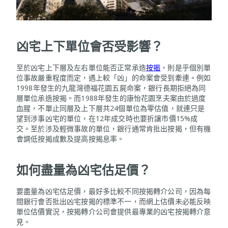
凶宅上下單位會否受影響？
至於凶宅上下層及左右單位能否正常承造
按揭
，則是乎個別單
位事故嚴重程度而定，遇上較「凶」的命案會受到牽連。例如
1998年發生的九龍灣德福花園五屍命案，銀行長期拒絕為同
層單位承造按揭。而1988年發生的康怡花園烹夫案由於過度
血腥，不單止同層及上下層共24個單位為零估值，就連只是
望到涉事凶宅的單位，在12年成交時也要折讓市價15%成
交。至於涉及輕微事故的單位，銀行通常肯批出按揭，但有機
會調低按揭成數及提高按揭息率。
如何盡量為凶宅估足價？
要盡量為凶宅估足價，最好多比較不同按揭轉介公司，因為每
間銀行會否批出凶宅按揭的標準不一，而網上估價未必能反映
單位估價實況，按揭轉介公司會提供最專業的凶宅按揭轉介意
見。