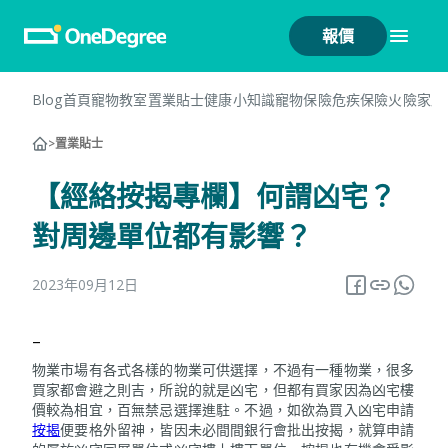
報價
Blog首頁
寵物教室
置業貼士
健康小知識
寵物保險
危疾保險
火險
家居
>
置業貼士
【經絡按揭專欄】何謂凶宅？
對周邊單位都有影響？
2023年09月12日
–
物業市場有各式各樣的物業可供選擇，不過有一種物業，很多
買家都會避之則吉，所說的就是凶宅，但都有買家因為凶宅樓
價較為相宜，百無禁忌選擇進駐。不過，如欲為買入凶宅申請
按揭
便要格外留神，皆因未必間間銀行會批出按揭，就算申請