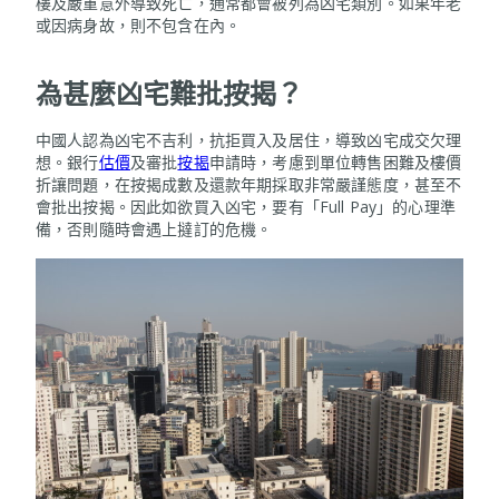
樓及嚴重意外導致死亡，通常都會被列為凶宅類別。如果年老
或因病身故，則不包含在內。
為甚麼凶宅難批按揭？
中國人認為凶宅不吉利，抗拒買入及居住，導致凶宅成交欠理
想。銀行
估價
及審批
按揭
申請時，考慮到單位轉售困難及樓價
折讓問題，在按揭成數及還款年期採取非常嚴謹態度，甚至不
會批出按揭。因此如欲買入凶宅，要有「Full Pay」的心理準
備，否則隨時會遇上撻訂的危機。