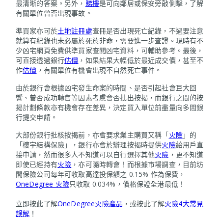
最清晰的答案。另外，
睇樓
是可向鄰居或保安旁敲側擊，了解
有關單位曾否出現事故。
準買家亦可於
土地註冊處
查冊是否出現死亡紀錄，不過要注意
就算有紀錄也未必屬於死於非命，需要進一步查證。現時有不
少凶宅網頁免費供準買家查閱凶宅資料，可輔助參考。最後，
可直接透過銀行
估價
，如果結果大幅低於最近成交價，甚至不
作
估價
，有關單位有機會出現不自然死亡事件。
由於銀行會根據凶宅發生命案的時間、是否引起社會巨大回
響、曾否成功轉售等因素考慮會否批出按揭，而銀行之間的按
揭計劃條款亦有機會存在差異，決定買入單位前盡量向多間銀
行提交申請。
大部份銀行批核按揭前，亦會要求業主購買又稱「
火險
」的
「樓宇結構保險」，銀行亦會於辦理按揭時提供
火險
給用戶直
接申請，然而很多人不知道可以自行選擇其他
火險
，更不知道
即使已經持有
火險
，亦可隨時轉會！而根據市場調查，目前坊
間保險公司每年可收取高達投保額之 0.15% 作為保費，
OneDegree 火險
只收取 0.034%，價格保證全港最低！
立即按此了解
OneDegree火險產品
，或按此了解
火險4大常見
誤解
！