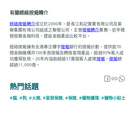
有關經絡按揭轉介
經絡按揭轉介
成立於2000年，是長江和記實業有限公司及美
聯集團有限公司組成之聯營公司，主營
按揭轉介
業務，近年積
極發展金融科技，建設金融產品比較平台。
經絡按揭擁有全港專注樓宇
按揭
銀行的按揭計劃，提供逾70
間金融機構共100多款按揭及轉按套現產品，超過95%客人成
功獲得批核，20年內協助超過37萬個客人處理
按揭
，
按揭
額
超過11,000億。
熱門話題
#貓
,
#狗
,
#火險
,
#家居保險
,
#保險
,
#寵物護理
,
#寵物小貼士