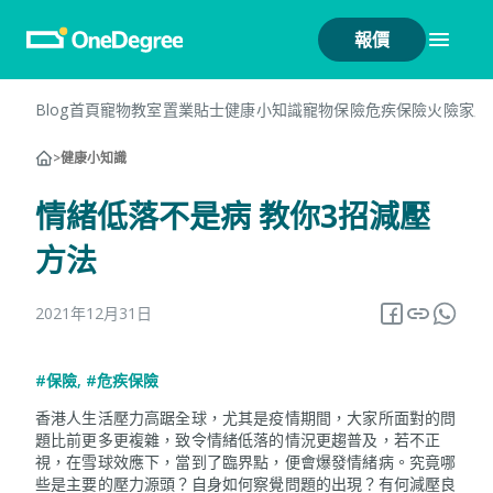
報價
Blog首頁
寵物教室
置業貼士
健康小知識
寵物保險
危疾保險
火險
家居
>
健康小知識
情緒低落不是病 教你3招減壓
方法
2021年12月31日
#保險
,
#危疾保險
香港人生活壓力高踞全球，尤其是疫情期間，大家所面對的問
題比前更多更複雜，致令情緒低落的情況更趨普及，若不正
視，在雪球效應下，當到了臨界點，便會爆發情緒病。究竟哪
些是主要的壓力源頭？自身如何察覺問題的出現？有何減壓良