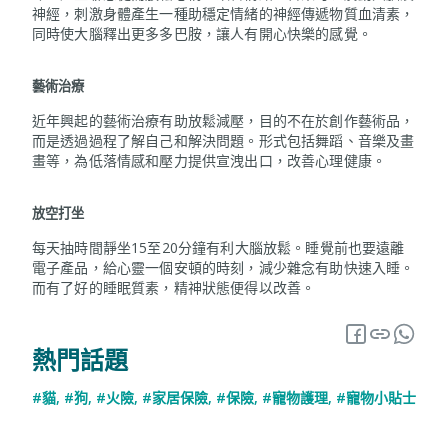
神經，刺激身體產生一種助穩定情緒的神經傳遞物質血清素，
同時使大腦釋出更多多巴胺，讓人有開心快樂的感覺。
藝術治療
近年興起的藝術治療有助放鬆減壓，目的不在於創作藝術品，
而是透過過程了解自己和解決問題。形式包括舞蹈、音樂及畫
畫等，為低落情感和壓力提供宣洩出口，改善心理健康。
放空打坐
每天抽時間靜坐15至20分鐘有利大腦放鬆。睡覺前也要遠離
電子產品，給心靈一個安頓的時刻，減少雜念有助快速入睡。
而有了好的睡眠質素，精神狀態便得以改善。
熱門話題
#貓
,
#狗
,
#火險
,
#家居保險
,
#保險
,
#寵物護理
,
#寵物小貼士