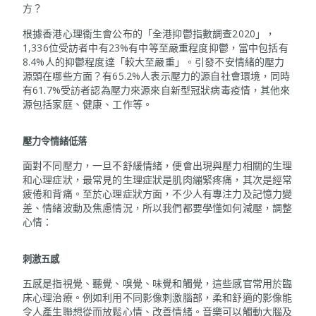
方？
根據香港心理衞生會公布的「全港抑鬱指數調查2020」，
1,336位受訪者中有23%有中等至嚴重程度抑鬱，當中包括有
8.4%人的抑鬱程度達「較大至嚴重」。引發不安情緒的壓力
源頭在哪些方面？有65.2%人表示壓力的源自社會環境，同時
有61.7%受訪者認為壓力來源來自新型冠狀病毒疫情，其他來
源包括家庭、健康、工作等。
壓力令情緒低落
面對不同壓力，一旦不舒緩情緒，便會出現與壓力相關的生理
和心理症狀，最常見的生理症狀是肌肉繃緊疼痛，其次是經常
疲倦和背痛。至於心理症狀方面，不少人有專注力及記憶力變
差、情緒波動及焦慮情況，所以我們都要學懂如何減壓，調整
心情：
刺激五感
五感是指視覺、聽覺、嗅覺、味覺和觸覺，這些感官常用於臨
床心理治療。例如利用不同影像刺激腦部，柔和舒適的影像能
令人產生聯想從而放鬆心情、改善情緒。音樂可以觸動大腦及