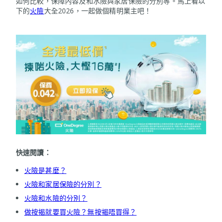
如何比較，保障內容及和水險與家居保險的分別等。馬上看以
下的
火險
大全2026，一起做個精明業主吧！
快速閱讀：
火險是甚麼？
火險和家居保險的分別？
火險和水險的分別？
做按揭就要買火險？無按揭唔買得？