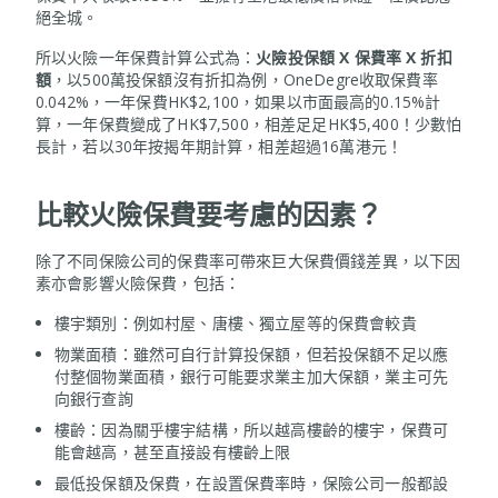
絕全城。
所以火險一年保費計算公式為：
火險投保額 X 保費率 X 折扣
額
，以500萬投保額沒有折扣為例，OneDegre收取保費率
0.042%，一年保費HK$2,100，如果以市面最高的0.15%計
算，一年保費變成了HK$7,500，相差足足HK$5,400！少數怕
長計，若以30年按揭年期計算，相差超過16萬港元！
比較火險保費要考慮的因素？
除了不同保險公司的保費率可帶來巨大保費價錢差異，以下因
素亦會影響火險保費，包括：
樓宇類別：例如村屋、唐樓、獨立屋等的保費會較貴
物業面積：雖然可自行計算投保額，但若投保額不足以應
付整個物業面積，銀行可能要求業主加大保額，業主可先
向銀行查詢
樓齡：因為關乎樓宇結構，所以越高樓齡的樓宇，保費可
能會越高，甚至直接設有樓齡上限
最低投保額及保費，在設置保費率時，保險公司一般都設