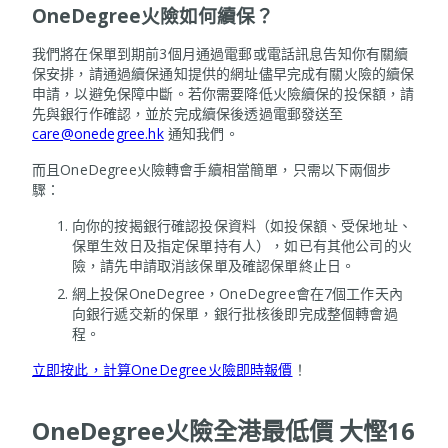
OneDegree火險如何續保？
我們將在保單到期前3個月通過電郵或電話訊息告知你有關續
保安排，請通過續保通知提供的網址儘早完成有關火險的續保
申請，以避免保障中斷。若你需要降低火險續保的投保額，請
先與銀行作確認，並於完成續保後透過電郵發送至
care@onedegree.hk
通知我們。
而且OneDegree火險轉會手續相當簡單，只需以下兩個步
驟：
向你的按揭銀行確認投保資料（如投保額、受保地址、
保單生效日及指定保單持有人），如已有其他公司的火
險，請先申請取消該保單及確認保單終止日。
網上投保OneDegree，OneDegree會在7個工作天內
向銀行遞交新的保單，銀行批核後即完成整個轉會過
程。
立即按此，計算OneDegree火險即時報價
！
OneDegree火險全港最低價 大慳16