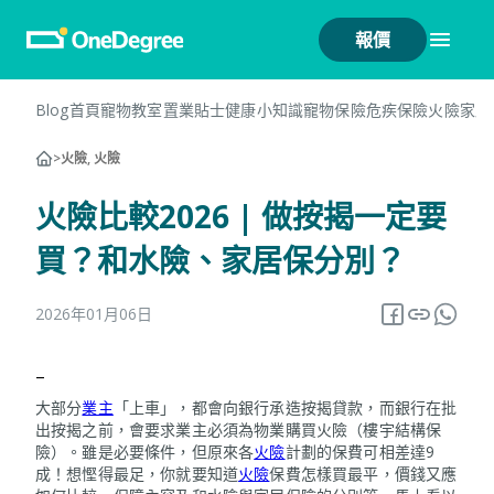
報價
Blog首頁
寵物教室
置業貼士
健康小知識
寵物保險
危疾保險
火險
家居
>
火險, 火險
火險比較2026 | 做按揭一定要
買？和水險、家居保分別？
2026年01月06日
–
大部分
業主
「上車」，都會向銀行承造按揭貸款，而銀行在批
出按揭之前，會要求業主必須為物業購買火險（樓宇結構保
險）。雖是必要條件，但原來各
火險
計劃的保費可相差達9
成！想慳得最足，你就要知道
火險
保費怎樣買最平，價錢又應