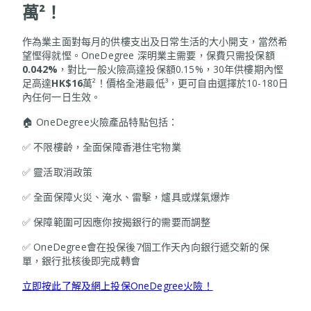
萬²！
作為業主面對每月的供樓支出及日常生活的大小開支，當然希
望慳得就慳。OneDegree 深明業主需要，保費只需投保額
0.042%
，對比一般火險高達投保額0.15%，30年供樓期內慳
足高達
HK$16
萬²！價格全港最低³，更可自由選擇於10-180日
內任何一日生效。
🏠 OneDegree火險產品特點包括：
✅ 不限樓齡，全面保障香港住宅物業
✅ 靈活取消政策
✅ 全面保障火災、淹水、雷擊，爐具或煤氣爆炸
✅ 保障範圍可因應你按揭銀行的需要而調整
✅ OneDegree會在投保後7個工作天內向銀行遞交新的保
單，銀行批核後即完成轉會
立即按此了解及網上投保OneDegree火險！