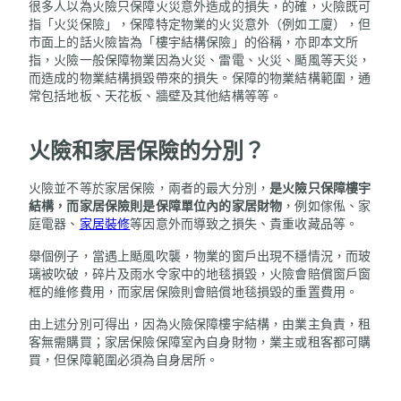
很多人以為火險只保障火災意外造成的損失，的確，火險既可
指「火災保險」，保障特定物業的火災意外（例如工廈），但
市面上的話火險皆為「樓宇結構保險」的俗稱，亦即本文所
指，火險一般保障物業因為火災、雷電、火災、颳風等天災，
而造成的物業結構損毀帶來的損失。保障的物業結構範圍，通
常包括地板、天花板、牆壁及其他結構等等。
火險和家居保險的分別？
火險並不等於家居保險，兩者的最大分別，
是火險只保障樓宇
結構，而家居保險則是保障單位內的家居財物
，例如傢俬、家
庭電器、
家居裝修
等因意外而導致之損失、貴重收藏品等。
舉個例子，當遇上颳風吹襲，物業的窗戶出現不穩情況，而玻
璃被吹破，碎片及雨水令家中的地毯損毀，火險會賠償窗戶窗
框的維修費用，而家居保險則會賠償地毯損毀的重置費用。
由上述分別可得出，因為火險保障樓宇結構，由業主負責，租
客無需購買；家居保險保障室內自身財物，業主或租客都可購
買，但保障範圍必須為自身居所。