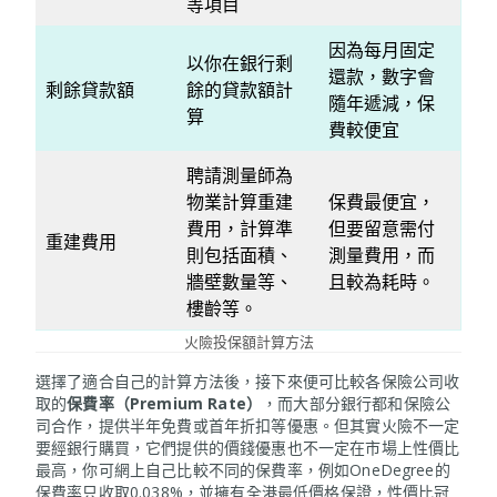
等項目
因為每月固定
以你在銀行剩
還款，數字會
剩餘貸款額
餘的貸款額計
隨年遞減，保
算
費較便宜
聘請測量師為
物業計算重建
保費最便宜，
費用，計算準
但要留意需付
重建費用
則包括面積、
測量費用，而
牆壁數量等、
且較為耗時。
樓齡等。
火險投保額計算方法
選擇了適合自己的計算方法後，接下來便可比較各保險公司收
取的
保費率（Premium Rate）
，而大部分銀行都和保險公
司合作，提供半年免費或首年折扣等優惠。但其實火險不一定
要經銀行購買，它們提供的價錢優惠也不一定在市場上性價比
最高，你可網上自己比較不同的保費率，例如OneDegree的
保費率只收取0.038%，並擁有全港最低價格保證，性價比冠