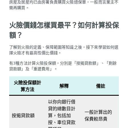
房屋及居屋均已由房署負責購買火險總保單，一般而言業主不
需再購買。
火險價錢怎樣買最平？如何計算投保
額？
了解到火險的定義、保障範圍等知識之後，接下來學習如何選
擇火險才有最高性價比價錢。
有3種方法計算火險投保額，分別是「按揭貸款額」、「剩餘
貸款額」及「重建費用」。
火險投保額計
解釋
備註
算方法
以你向銀行借
貸的總數目計
一般計算出的
按揭貸款額
算，包括加
保費較昂貴
按、車位貸款