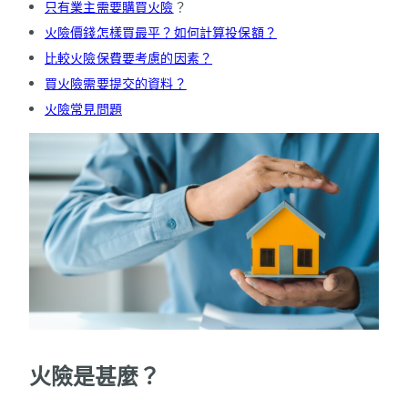
只有業主需要購買火險
？
火險價錢怎樣買最平？如何計算投保額？
比較火險保費要考慮的因素？
買火險需要提交的資料？
火險常見問題
火險是甚麼？