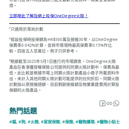
煩。
立即按此了解及網上投保OneDegree火險！
¹只適用於尊尚計劃
²假設投保時投保額為HK$500萬及按揭30年，以OneDegree
保費率0.042%計算，並與巿場現時最高保費率0.15%作比
較，四捨五入至萬位。例子只供參考。
³根據截至2025年5月1日進行的市場調查，OneDegree火險
產品在香港獲授權保險公司提供的同類火險計劃中，保費為最
低。此比較是根據市場上同類火險計劃產品小冊子所載資料作
出，未計入其他同類火險計劃可能提供的任何折扣。同類火險
計劃指以原按揭總額、目前剩餘按揭額及物業重建費用計算投
保額的火險產品。
熱門話題
#貓
,
#狗
,
#火險
,
#家居保險
,
#保險
,
#寵物護理
,
#寵物小貼士