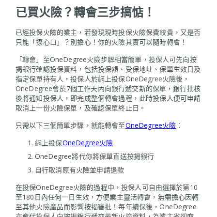
已買火險？轉會三步搞惦！
已經投保火險的業主，若發現現時投保火險保費較貴，又是否
只能「揼心口」？別擔心！你的火險其實可以隨時轉會！
「轉會」至OneDegree火險步驟相當簡單，投保人可先向按
揭銀行確認投保資料，包括投保額、受保地址、保單生效日及
指定保單持有人，投保人於網上投保OneDegree火險後，
OneDegree會於7個工作天內向銀行遞交新的保單，銀行批核
後將通知投保人，即完成整個轉會過程，此時投保人便可申請
取消上一份火險保單，及確認保單終止日。
只需以下三個簡單步驟，就能轉會至
OneDegree火險
：
網上投保
OneDegree火險
OneDegree將代你將保單直送按揭銀行
自行取消原有火險並申請退款
在投保OneDegree火險的過程中，投保人可自由選擇於第10
至180日內任何一日生效，方便業主靈活轉會，無需擔心因轉
至其他火險產品而影響按揭審批！每年續保後，OneDegree
亦會代投保人向按揭銀行遞交最新火險資料，為業主省卻麻