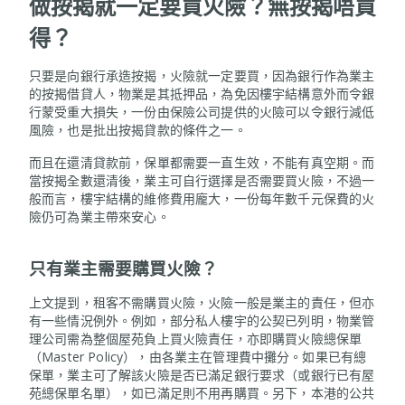
做按揭就一定要買火險？無按揭唔買
得？
只要是向銀行承造按揭，火險就一定要買，因為銀行作為業主
的按揭借貸人，物業是其抵押品，為免因樓宇結構意外而令銀
行蒙受重大損失，一份由保險公司提供的火險可以令銀行減低
風險，也是批出按揭貸款的條件之一。
而且在還清貸款前，保單都需要一直生效，不能有真空期。而
當按揭全數還清後，業主可自行選擇是否需要買火險，不過一
般而言，樓宇結構的維修費用龐大，一份每年數千元保費的火
險仍可為業主帶來安心。
只有業主需要購買火險？
上文提到，租客不需購買火險，火險一般是業主的責任，但亦
有一些情況例外。例如，部分私人樓宇的公契已列明，物業管
理公司需為整個屋苑負上買火險責任，亦即購買火險總保單
（Master Policy），由各業主在管理費中攤分。如果已有總
保單，業主可了解該火險是否已滿足銀行要求（或銀行已有屋
苑總保單名單），如已滿足則不用再購買。另下，本港的公共