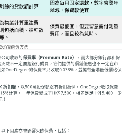
因為每月固定還款，數字會隨年
剩餘的貸款額計算
遞減，保費較便宜
為物業計算重建費
保費最便宜，但要留意需付測量
則包括面積、牆壁數
費用，而且較為耗時。
等。
投保額計算方法
險公司收取的
保費率（Premium Rate）
，而大部分銀行都和保
實火險不一定要經銀行購買，它們提供的價錢優惠也不一定在市
neDegree的保費率只收取0.038%，並擁有全港最低價格保
X 折扣額
，以500萬投保額沒有折扣為例，OneDegre收取保費
.15%計算，一年保費變成了HK$7,500，相差足足HK$5,400！少
元！
，以下因素亦會影響火險保費，包括：