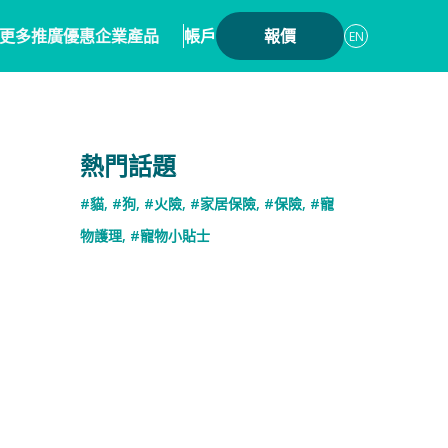
更多
推廣優惠
企業產品
帳戶
報價
EN
案
生會員計劃
保險產品
熱門話題
優惠
覽
數碼保險
#貓
,
#狗
,
#火險
,
#家居保險
,
#保險
,
#寵
優惠總覽
作
數字資產保險
物護理
,
#寵物小貼士
心系統