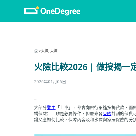
寵
>
火險, 火險
寵
火險比較2026 | 做按
狗
貓
2026年01月06日
龜
–
獸
大部分
業主
「上車」，都會向銀行承造按揭貸款，而
申
構保險）。雖是必要條件，但原來各
火險
計劃的保費
錢又應如何比較，保障內容及和水險與家居保險的分