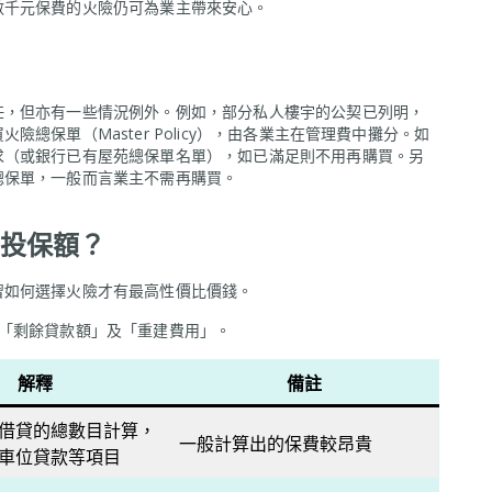
數千元保費的火險仍可為業主帶來安心。
任，但亦有一些情況例外。例如，部分私人樓宇的公契已列明，
總保單（Master Policy），由各業主在管理費中攤分。如
求（或銀行已有屋苑總保單名單），如已滿足則不用再購買。另
總保單，一般而言業主不需再購買。
投保額？
習如何選擇火險才有最高性價比價錢。
、「剩餘貸款額」及「重建費用」。
解釋
備註
借貸的總數目計算，
一般計算出的保費較昂貴
車位貸款等項目