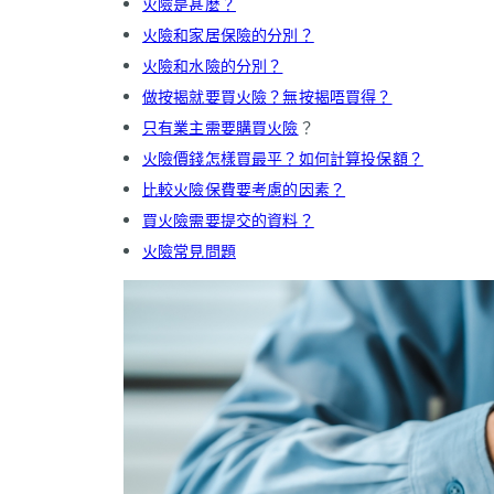
火險是甚麼？
火險和家居保險的分別？
火險和水險的分別？
做按揭就要買火險？無按揭唔買得？
只有業主需要購買火險
？
火險價錢怎樣買最平？如何計算投保額？
比較火險保費要考慮的因素？
買火險需要提交的資料？
火險常見問題