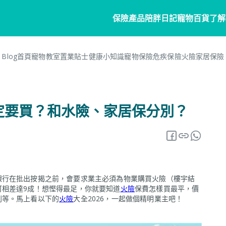
保險產品
陪胖日記
寵物百貨
了解
Blog首頁
寵物教室
置業貼士
健康小知識
寵物保險
危疾保險
火險
家居保險
物保險
家居
陪胖日記
客戶分享
個人健康
商務方
毛範
常見問題
會員
物保險
家居保險
關於陪胖日記App
危疾保險
業務概
揭一定要買？和水險、家居保分別？
網誌
保險
狗保險
家電保養保險
立即下載
企業合
保險101
貓保險
火險
Pawbook Tag
保險核
鳥保險
醫網絡
銀行在批出按揭之前，會要求業主必須為物業購買火險（樓宇結
請索償
可相差達9成！想慳得最足，你就要知道
火險
保費怎樣買最平，價
別等。馬上看以下的
火險
大全2026，一起做個精明業主吧！