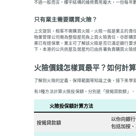
不過一般而言，樓宇結構的維修費用龐大，一份每年
只有業主需要購買火險？
上文提到，租客不需購買火險，火險一般是業主的責
物業管理公司需為整個屋苑負上買火險責任，亦即購買火險
果已有總保單，業主可了解該火險是否已滿足銀行要
下，本港的公共房屋及居屋均已由房署負責購買火險
火險價錢怎樣買最平？如何計算
了解到火險的定義、保障範圍等知識之後，接下來學
有3種方法計算火險投保額，分別是「按揭貸款額」
火險投保額計算方法
以你向銀行
按揭貸款額
包括加按、