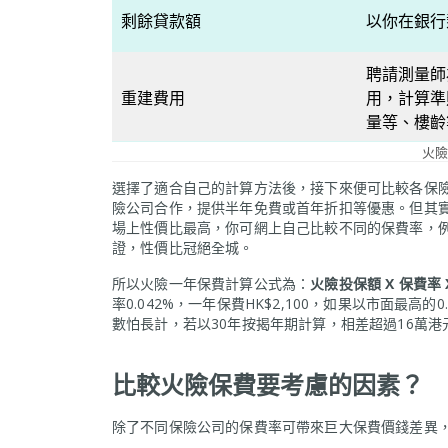
剩餘貸款額
以你在銀行
聘請測量師
重建費用
用，計算準
量等、樓齡
火險
選擇了適合自己的計算方法後，接下來便可比較各保
險公司合作，提供半年免費或首年折扣等優惠。但其
場上性價比最高，你可網上自己比較不同的保費率，例如O
證，性價比冠絕全城。
所以火險一年保費計算公式為：
火險投保額 X 保費率 
率0.042%，一年保費HK$2,100，如果以市面最高的0
數怕長計，若以30年按揭年期計算，相差超過16萬港
比較火險保費要考慮的因素？
除了不同保險公司的保費率可帶來巨大保費價錢差異