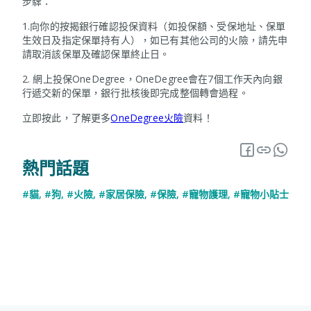
步驟：
1.向你的按揭銀行確認投保資料（如投保額、受保地址、保單
生效日及指定保單持有人），如已有其他公司的火險，請先申
請取消該保單及確認保單終止日。
2. 網上投保OneDegree，OneDegree會在7個工作天內向銀
行遞交新的保單，銀行批核後即完成整個轉會過程。
立即按此，了解更多
OneDegree火險
資料！
熱門話題
#貓
,
#狗
,
#火險
,
#家居保險
,
#保險
,
#寵物護理
,
#寵物小貼士