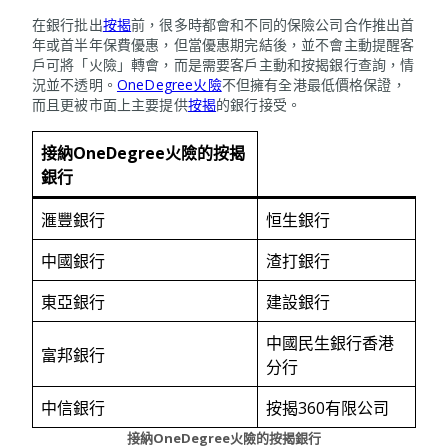
在銀行批出
按揭
前，很多時都會和不同的保險公司合作推出首
年或首半年保費優惠，但當優惠期完結後，並不會主動提醒客
戶可將「火險」轉會，而是需要客戶主動和按揭銀行查詢，情
況並不透明。
OneDegree火險
不但擁有全港最低價格保證，
而且更被市面上主要提供
按揭
的銀行接受。
接納
OneDegree火險的按揭
銀行
滙豐銀行
恒生銀行
中國銀行
渣打銀行
東亞銀行
建設銀行
中國民生銀行香港
富邦銀行
分行
中信銀行
按揭360有限公司
接納
OneDegree火險的按揭銀行