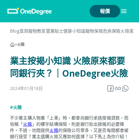
報價
Blog首頁
寵物教室
置業貼士
健康小知識
寵物保險
危疾保險
火險
家居
>
火險
業主按揭小知識 火險原來都要
同銀行夾？｜OneDegree火險
2024年01月18日
#火險
不少業主購入物業「上車」時，都會向銀行承造按揭貸款，而
俗稱「
火險
」的樓宇結構保險，則是銀行批出按揭的必要條
件。不過，坊間提供
火險
的保險公司眾多，又是否每間都會被
銀行接受？業主選購火險又應如何選擇？以下馬上為你介紹！