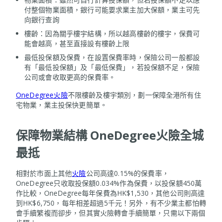
付整個物業面積，銀行可能要求業主加大保額，業主可先
向銀行查詢
樓齡：因為關乎樓宇結構，所以越高樓齡的樓宇，保費可
能會越高，甚至直接設有樓齡上限
最低投保額及保費，在設置保費率時，保險公司一般都設
有「最低投保額」及「最低保費」，若投保額不足，保險
公司或會收取更高的保費率。
OneDegree火險
不限樓齡及樓宇類別，劃一保障全港所有住
宅物業，業主投保快更簡單。
保障物業結構 OneDegree火險全城
最抵
相對於市面上其他
火險
公司高達0.15%的保費率，
OneDegree只收取投保額0.034%作為保費，以投保額450萬
作比較，OneDegree每年保費為HK$1,530，其他公司則高達
到HK$6,750，每年相差超過5千元！另外，有不少業主都怕轉
會手續繁複而卻步，但其實火險轉會手續簡單，只需以下兩個