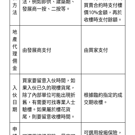
法，例如即供、建築期、
方
買賣合約時支付樓
發展商一按、二按等。
法
價10%金額，再於
收樓時支付餘額。
地
產
代
由發展商支付
由買家支付
理
佣
金
買家要留意入伙時間，如
入
果入伙已久的現樓貨尾，
伙
除了內部單位可能出現折
根據臨約指定的成
日
舊，有需要可找專業人士
交期收樓。
期
驗樓。如果屬於樓花貨
尾，則要留意收樓時間。
申
可選用按揭保險，