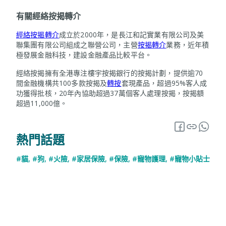
有關經絡按揭轉介
經絡按揭轉介
成立於2000年，是長江和記實業有限公司及美
聯集團有限公司組成之聯營公司，主營
按揭轉介
業務，近年積
極發展金融科技，建設金融產品比較平台。
經絡按揭擁有全港專注樓宇按揭銀行的按揭計劃，提供逾70
間金融機構共100多款按揭及
轉按
套現產品，超過95%客人成
功獲得批核，20年內協助超過37萬個客人處理按揭，按揭額
超過11,000億。
熱門話題
#貓
,
#狗
,
#火險
,
#家居保險
,
#保險
,
#寵物護理
,
#寵物小貼士