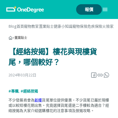
報價
Blog首頁
寵物教室
置業貼士
健康小知識
寵物保險
危疾保險
火險
家居
>
置業貼士
【經絡按揭】樓花與現樓貨
尾，哪個較好？
2024年03月22日
#專欄
,
#經絡按揭
不少發展商會為
新樓
貨尾單位提供優惠，不少貨尾已屬於現樓
或以較短樓花期出售。究竟選擇貨尾還是二手樓較為適合？經
絡按揭為大家介紹選購樓花的注意事項及按揭攻略。