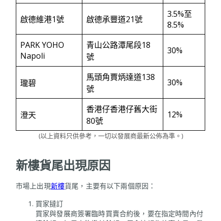
3.5%至
啟德維港1號
啟德承豐道21號
8.5%
PARK YOHO
青山公路潭尾段18
30%
Napoli
號
馬頭角賈炳達道138
30%
瓏碧
號
香港仔香港仔舊大街
12%
澄天
80號
(以上資料只供參考，一切以發展商最新公佈為準。)
新樓貨尾
出現原因
市場上出現
新樓
貨尾，主要有以下兩個原因：
買家撻訂
買家與發展商簽署臨時買賣合約後，要在指定時間內付