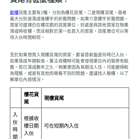
新樓
貨尾主要有2種，分別為樓花貨尾，二是現樓貨尾，兩者
最大分別是落成後樓宇的折舊問題。如果介意樓宇折舊問題，
買家可選擇仍在樓花期的貨尾單位，好處是與其他買家在物業
落成時收樓。而且相對於第一批買入的買家，貨尾單位可以等
待入伙時間較短。
至於如果想買入現樓貨尾的買家，要留意新盤是何時已入伙，
如果落成年期較長，業主收樓時可能會發現單位內的裝修有點
舊。若已落成數年之久，物業會因為長期沒人住，可能變得較
為殘舊，或是有其他肉眼看不到的問題，建議找人驗樓，以了
解單位內部情況。
樓花貨
現樓貨尾
尾
入
根據收
伙
樓日期
可在短期內入住
時
入伙
間