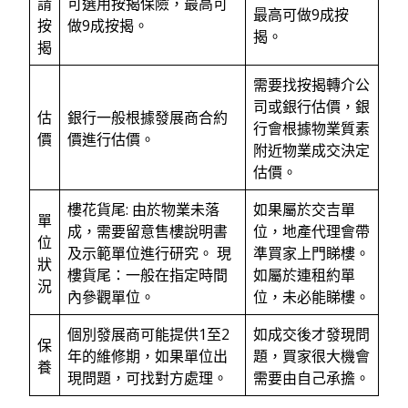
請
可選用按揭保險，最高可
最高可做9成按
按
做9成按揭。
揭。
揭
需要找按揭轉介公
司或銀行估價，銀
估
銀行一般根據發展商合約
行會根據物業質素
價
價進行估價。
附近物業成交決定
估價。
樓花貨尾: 由於物業未落
如果屬於交吉單
單
成，需要留意售樓說明書
位，地產代理會帶
位
及示範單位進行研究。 現
準買家上門睇樓。
狀
樓貨尾：一般在指定時間
如屬於連租約單
況
內參觀單位。
位，未必能睇樓。
個別發展商可能提供1至2
如成交後才發現問
保
年的維修期，如果單位出
題，買家很大機會
養
現問題，可找對方處理。
需要由自己承擔。