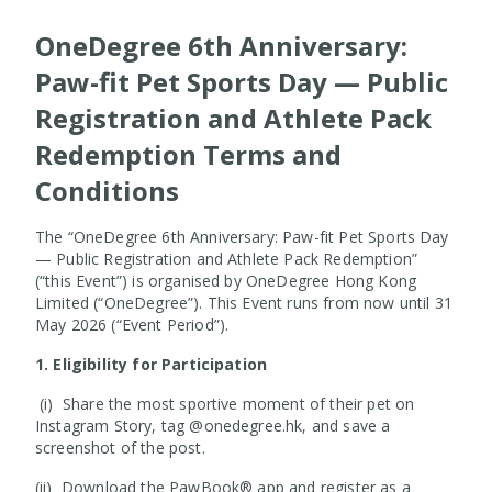
OneDegree 6th Anniversary:
Paw-fit Pet Sports Day — Public
Registration and Athlete Pack
Redemption Terms and
Conditions
The “OneDegree 6th Anniversary: Paw-fit Pet Sports Day
— Public Registration and Athlete Pack Redemption”
(“this Event”) is organised by OneDegree Hong Kong
Limited (“OneDegree”). This Event runs from now until 31
May 2026 (“Event Period”).
1. Eligibility for Participation
(i) Share the most sportive moment of their pet on
Instagram Story, tag @onedegree.hk, and save a
screenshot of the post.
(ii) Download the PawBook® app and register as a