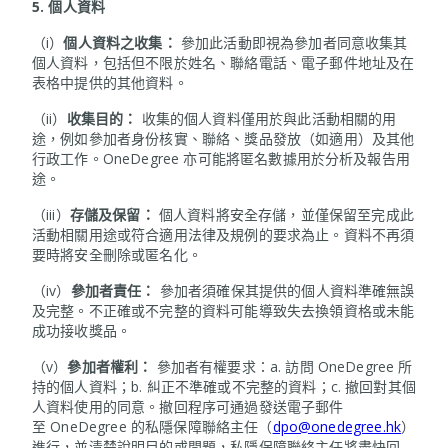
5.
個人資料
（i）
個人資料之收集：
參加此活動即視為參加者同意收集其
個人資料，包括但不限於姓名、聯絡電話、電子郵件地址及在
表格中提供的其他資料。
（ii）
收集目的：
收集的個人資料僅用於與此活動相關的用
途，例如參加者身份核實、聯絡、獎品發放（如適用）及其他
行政工作。OneDegree 亦可能將匿名數據用於分析及報告用
途。
（iii）
存儲及保留：
個人資料將安全存儲，並僅保留至完成此
活動相關用途或符合適用法律及規例的要求為止。資料不再須
要時將安全刪除或匿名化。
（iv）
參加者責任：
參加者須確保其提供的個人資料準確無誤
及完整。不正確或不完整的資料可能導致失去換領資格或未能
成功接收獎品。
（v）
參加者權利：
參加者有權要求：a. 訪問 OneDegree 所
持的個人資料；b. 糾正不準確或不完整的資料；c. 撤回對其個
人資料使用的同意。撤回程序可通過發送電子郵件
至 OneDegree 的私隱保障聯絡主任（
dpo@onedegree.hk
）
進行，並清楚說明目的或問題，私隱保障聯絡主任將盡快回