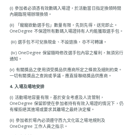
(i) 參加者必須憑有效數碼入場證，於活動當日指定換領時間
內親臨現場辦理換領。
(ii) 「寵寵欲動選手包」數量有限，先到先得，送完即止。
OneDegree 不保證所有數碼入場證持有人均能獲取選手包。
(iii) 選手包不可兌換現金、不設退換，亦不可轉讓。
(iv) OneDegree 保留隨時修改選手包內容之權利，無須另行
通知。
(v) 有關獎品之使用須受獎品供應商所定之條款及細則約束。
一切有關獎品之查詢或爭議，應直接聯絡獎品供應商。
4.
入場及場地安排
(i) 活動場地容量有限，基於安全考慮及人流管制，
OneDegree 保留即使在參加者持有有效入場證的情況下，仍
有權拒絕其進場或要求其離場之最終決定權。
(ii) 參加者於場內必須遵守西九文化區之場地規則及
OneDegree 工作人員之指示。