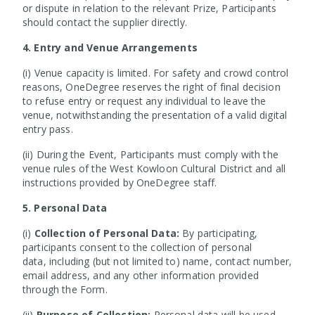
or dispute in relation to the relevant Prize, Participants
should contact the supplier directly.
4. Entry and Venue Arrangements
(i) Venue capacity is limited. For safety and crowd control
reasons, OneDegree reserves the right of final decision
to refuse entry or request any individual to leave the
venue, notwithstanding the presentation of a valid digital
entry pass.
(ii) During the Event, Participants must comply with the
venue rules of the West Kowloon Cultural District and all
instructions provided by OneDegree staff.
5. Personal Data
(i)
Collection of Personal Data:
By participating,
participants consent to the collection of personal
data, including (but not limited to) name, contact number,
email address, and any other information provided
through the Form.
(ii)
Purpose of Collection:
Personal data will be used