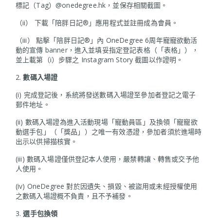
標記（Tag）@onedegree.hk，並保存相關截圖。
（ii） 下載「陪胖日記®」應用程式並註冊成為會員。
（iii） 點擊「陪胖日記®」內 OneDegree 6周年寵寵欲動活
動的宣傳 banner，進入並填妥指定登記表格（「表格」），
並上載第（i）步驟之 Instagram Story 截圖以作證明。
2.
數碼入場證
(i) 完成登記後，系統將發送數碼入場證至參加者登記之電子
郵件地址。
(ii) 數碼入場證為進入活動現場「寵動員區」及換領「寵寵欲
動選手包」（「獎品」）之唯一有效憑證，參加者須於進場時
出示以供掃描核實。
(iii) 數碼入場證僅供登記本人使用，嚴禁轉讓、轉售或交予他
人使用。
(iv) OneDegree 對於因遺失、損毀、被盜用或未經授權使用
之數碼入場證概不負責，且不予補發。
3.
選手包換領