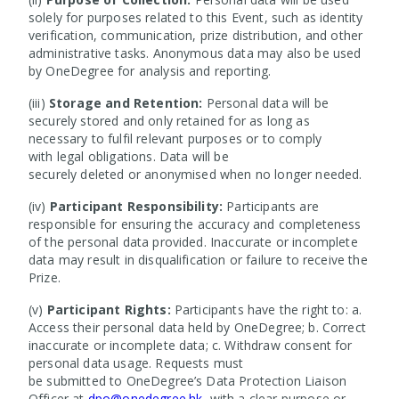
solely for purposes related to this Event, such as identity
verification, communication, prize distribution, and other
administrative tasks. Anonymous data may also be used
by OneDegree for analysis and reporting.
(iii)
Storage and Retention:
Personal data will be
securely stored and only retained for as long as
necessary to fulfil relevant purposes or to comply
with legal obligations. Data will be
securely deleted or anonymised when no longer needed.
(iv)
Participant Responsibility:
Participants are
responsible for ensuring the accuracy and completeness
of the personal data provided. Inaccurate or incomplete
data may result in disqualification or failure to receive the
Prize.
(v)
Participant Rights:
Participants have the right to: a.
Access their personal data held by OneDegree; b. Correct
inaccurate or incomplete data; c. Withdraw consent for
personal data usage. Requests must
be submitted to OneDegree’s Data Protection Liaison
Officer at
dpo@onedegree.hk
, with a clear purpose or