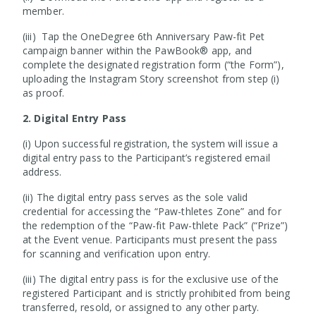
member.
(iii) Tap the OneDegree 6th Anniversary Paw-fit Pet
campaign banner within the PawBook® app, and
complete the designated registration form (“the Form”),
uploading the Instagram Story screenshot from step (i)
as proof.
2. Digital Entry Pass
(i) Upon successful registration, the system will issue a
digital entry pass to the Participant’s registered email
address.
(ii) The digital entry pass serves as the sole valid
credential for accessing the “Paw-thletes Zone” and for
the redemption of the “Paw-fit Paw-thlete Pack” (“Prize”)
at the Event venue. Participants must present the pass
for scanning and verification upon entry.
(iii) The digital entry pass is for the exclusive use of the
registered Participant and is strictly prohibited from being
transferred, resold, or assigned to any other party.