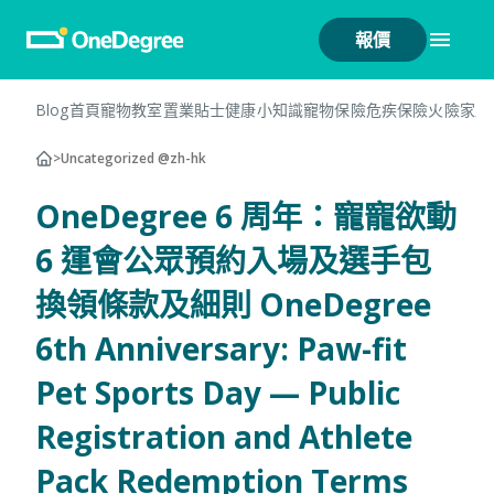
報價
Blog首頁
寵物教室
置業貼士
健康小知識
寵物保險
危疾保險
火險
家居
>
Uncategorized @zh-hk
OneDegree 6 周年：寵寵欲動
6 運會公眾預約入場及選手包
換領條款及細則 OneDegree
6th Anniversary: Paw-fit
Pet Sports Day — Public
Registration and Athlete
Pack Redemption Terms