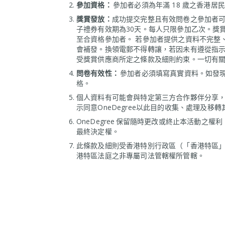
參加資格：
參加者必須為年滿 18 歲之香港
獎賞發放：
成功提交完整且有效問卷之參加者可獲H
子禮券有效期為30天。每人只限參加乙次。獎賞
至合資格參加者。 若參加者提供之資料不完整、失
會補發。換領電郵不得轉讓，若因未有遵從指示
受獎賞供應商所定之條款及細則約束。一切有
問卷有效性：
參加者必須填寫真實資料。如發現惡
格。
個人資料有可能會與特定第三方合作夥伴分享，
示同意OneDegree以此目的收集、處理及
OneDegree 保留隨時更改或終止本活動
最終決定權。
此條款及細則受香港特別行政區（「香港特區
港特區法庭之非專屬司法管轄權所管轄。