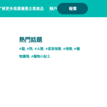
了解更多
推廣優惠
企業產品
帳戶
報價
健康
務方案
毛範生會員計劃
保險產品
熱門話題
會員優惠
保險
務概覽
數碼保險
#貓
,
#狗
,
#火險
,
#家居保險
,
#保險
,
#寵
保險優惠總覽
業合作
數字資產保險
物護理
,
#寵物小貼士
險核心系統