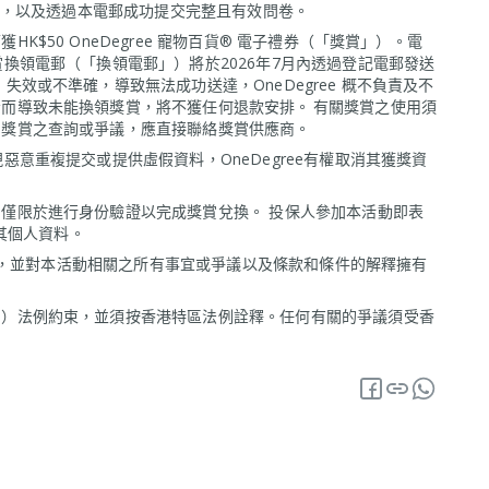
居民，以及透過本電郵成功提交完整且有效問卷。
K$50 OneDegree 寵物百貨® 電子禮券（「獎賞」）。電
換領電郵（「換領電郵」）將於2026年7月內透過登記電郵發送
效或不準確，導致無法成功送達，OneDegree 概不負責及不
而導致未能換領獎賞，將不獲任何退款安排。 有關獎賞之使用須
關獎賞之查詢或爭議，應直接聯絡獎賞供應商。
意重複提交或提供虛假資料，OneDegree有權取消其獲獎資
僅限於進行身份驗證以完成獎賞兌換。 投保人參加本活動即表
移轉其個人資料。
之權利，並對本活動相關之所有事宜或爭議以及條款和條件的解釋擁有
」）法例約束，並須按香港特區法例詮釋。任何有關的爭議須受香