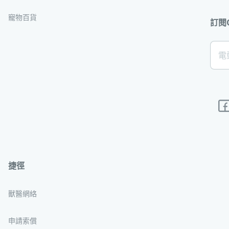
寵物百貨
訂閱
[Foo
電
Subs
捷徑
獸醫網絡
申請索償