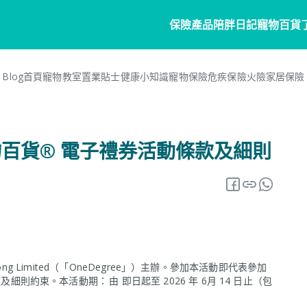
保險產品
陪胖日記
寵物百貨
Blog首頁
寵物教室
置業貼士
健康小知識
寵物保險
危疾保險
火險
家居保險
寵物保險
家居
陪胖日記
客戶分享
個人
商
常見問題
寵物保險
家居保險
關於陪胖日記App
危疾
業
 寵物百貨® 電子禮券活動條款及細則
網誌
狗狗保險
家電保養保險
立即下載
企
保險101
貓貓保險
火險
Pawbook Tag
保
龜鳥保險
獸醫網絡
申請索償
ong Limited（「OneDegree」）主辦。參加本活動即代表參加
約束。本活動期： 由 即日起至 2026 年 6月 14 日止（包