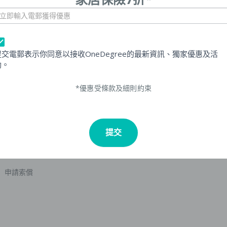
電
Subsc
Home]
opup
提交電郵表示你同意以接收OneDegree的最新資訊、獨家優惠及活
動。
*優惠受條款及細則約束
捷徑
提交
獸醫網絡
申請索償