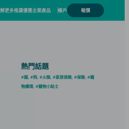
解更多
推廣優惠
企業產品
帳戶
報價
康
方案
範生會員計劃
保險產品
員優惠
險
概覽
數碼保險
險優惠總覽
熱門話題
合作
數字資產保險
核心系統
#貓
,
#狗
,
#火險
,
#家居保險
,
#保險
,
#寵
物護理
,
#寵物小貼士