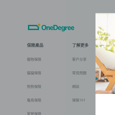
保險產品
了解更多
寵物保險
客戶分享
貓貓保險
常見問題
狗狗保險
網誌
龜鳥保險
保險101
家居保險