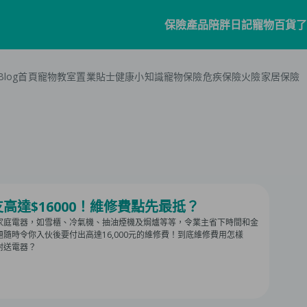
保險產品
陪胖日記
寵物百貨
了
Blog首頁
寵物教室
置業貼士
健康小知識
寵物保險
危疾保險
火險
家居保險
寵物保險
家居
陪胖日記
客戶分享
個人健
商務
毛
常見問題
會
寵物保險
家居保險
關於陪胖日記App
危疾保
業務
網誌
保
狗狗保險
家電保養保險
立即下載
企業
保險101
貓貓保險
火險
Pawbook Tag
保險
高達$16000！維修費點先最抵？
龜鳥保險
家庭電器，如雪櫃、冷氣機、抽油煙機及焗爐等等，令業主省下時間和金
獸醫網絡
隨時令你入伙後要付出高達16,000元的維修費！到底維修費用怎樣
附送電器？
申請索償