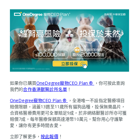
如果你已購買
OneDegree寵物CEO Plan ®
，你可按此查詢
我們的
合作香港獸醫診所名單
！
OneDegree寵物CEO Plan ®
，全港唯一不設指定醫療項目
賠償限額，涵蓋13週至11歲所有貓狗品種，投保無需晶片，
合資格醫療費用更可全單賠足9成，於非網絡獸醫診所亦可獲
賠償7成，每年醫療保額高達港幣10萬元，幫你用心守護摯
愛，讓你有更多時間去愛。
立即了解更多，
按此報價
！