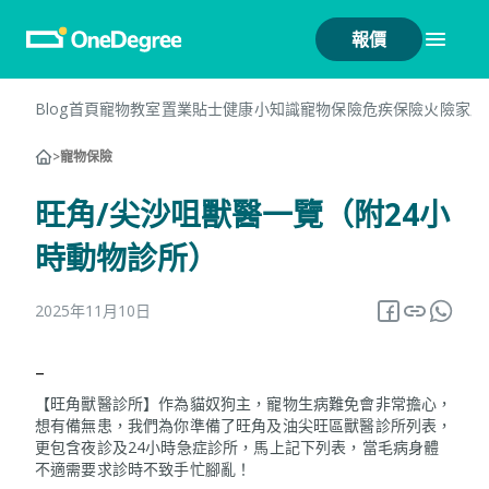
報價
Blog首頁
寵物教室
置業貼士
健康小知識
寵物保險
危疾保險
火險
家居
>
寵物保險
旺角/尖沙咀獸醫一覽（附24小
時動物診所）
2025年11月10日
–
【旺角獸醫診所】作為貓奴狗主，寵物生病難免會非常擔心，
想有備無患，我們為你準備了旺角及油尖旺區獸醫診所列表，
更包含夜診及24小時急症診所，馬上記下列表，當毛病身體
不適需要求診時不致手忙腳亂！