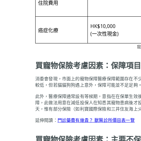
住院費用
HK$10,000
癌症化療
(一次性現金)
寵
買寵物保險考慮因素：保障項目
消委會發現，市面上的寵物保障醫療保障範圍存在不
較低，但若貓貓狗狗遇上意外，保障可能並不足足夠
此外，醫療保障通常設有等候期，意指在在保單生效
障，此做法用意在減低投保人在知悉其寵物患病後才
天，惟有部分保險（如利寶國際保險和三井住友海上火
延伸閱讀：
門診藥費有幾貴？ 獸醫診所價目表一覽
買寵物保險考慮因素：主要不保