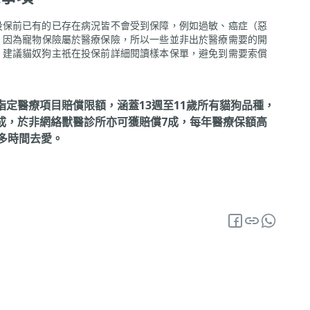
投保前已有的已存在病況皆不會受到保障，例如過敏、癌症（惡
，因為寵物保險屬於醫療保險，所以一些並非出於醫療需要的開
。建議貓奴狗主祇在投保前詳細閱讀樣本保單，避免到需要索償
指定醫療項目賠償限額，涵蓋13週至11歲所有貓狗品種，
成，於非網絡獸醫診所亦可獲賠償7成，每年醫療保額高
多時間去愛。