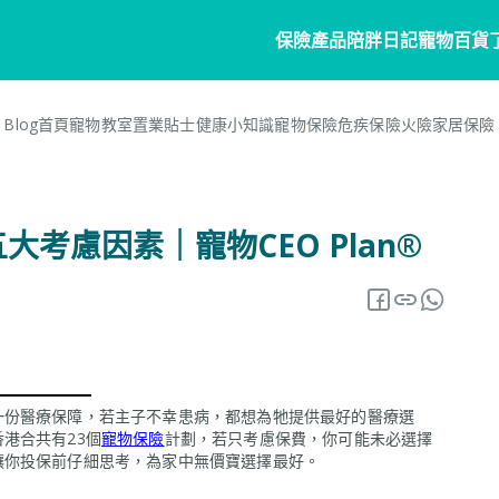
保險產品
陪胖日記
寵物百貨
Blog首頁
寵物教室
置業貼士
健康小知識
寵物保險
危疾保險
火險
家居保險
寵物保險
家居
陪胖日記
客戶分享
個人
商
常見問題
寵物保險
家居保險
關於陪胖日記App
危疾
業
大考慮因素｜寵物CEO Plan®
網誌
狗狗保險
家電保養保險
立即下載
企
保險101
貓貓保險
火險
Pawbook Tag
保
龜鳥保險
獸醫網絡
申請索償
一份醫療保障，若主子不幸患病，都想為牠提供最好的醫療選
港合共有23個
寵物保險
計劃，若只考慮保費，你可能未必選擇
讓你投保前仔細思考，為家中無價寶選擇最好。