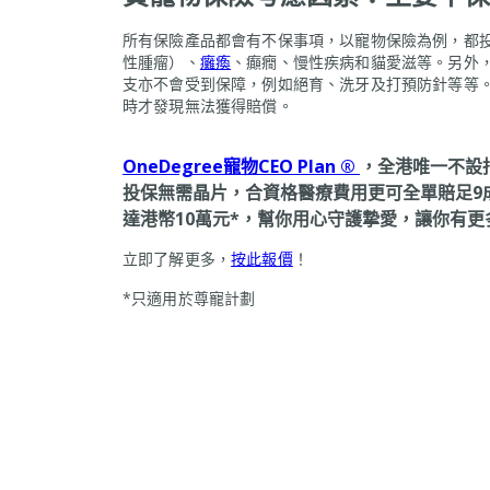
所有保險產品都會有不保事項，以寵物保險為例，都
性腫瘤）、
癱瘓
、癲癇、慢性疾病和貓愛滋等。另外
支亦不會受到保障，例如絕育、洗牙及打預防針等等
時才發現無法獲得賠償。
OneDegree寵物CEO Plan ®
，全港唯一不設
投保無需晶片，合資格醫療費用更可全單賠足9
達港幣10萬元*，幫你用心守護摯愛，讓你有更
立即了解更多，
按此報價
！
*只適用於尊寵計劃