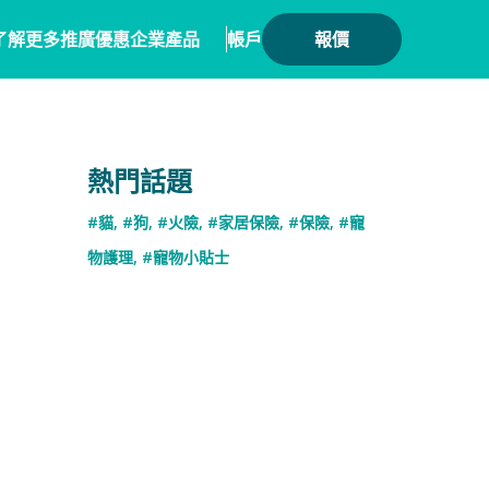
了解更多
推廣優惠
企業產品
帳戶
報價
健康
務方案
毛範生會員計劃
保險產品
熱門話題
會員優惠
保險
務概覽
數碼保險
#貓
,
#狗
,
#火險
,
#家居保險
,
#保險
,
#寵
保險優惠總覽
業合作
數字資產保險
物護理
,
#寵物小貼士
險核心系統