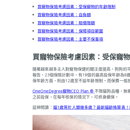
買寵物保險考慮因素：受保寵物的年齡限制
買寵物保險考慮因素：自負額
買寵物保險考慮因素：賠償限額
買寵物保險考慮因素：保障項目範圍
買寵物保險考慮因素：主要不保事項
買寵物保險考慮因素：受保寵物
隨著越來越多主人對寵物保健的關注度提高，狗狗的平
報告，23個保險計劃中，有18個的最高投保年齡為
保年齡方面，則由12歲至不設年齡限制。而保費一般
One
OneDegree寵物CEO Plan ®
不限貓狗品種，無需
之前投保，在每年核保的情況下，可終身續保。
延伸閱讀：
貓1歲等於人類幾多歲？最新貓齡換算表！