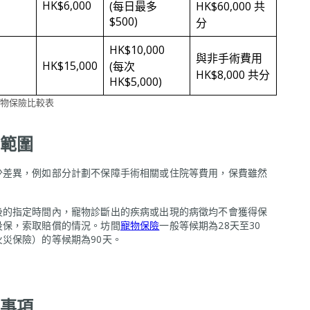
HK$6,000
(每日最多
HK$60,000 共
$500)
分
HK$10,000
與非手術費用
HK$15,000
(每次
HK$8,000 共分
HK$5,000)
物保險比較表
範圍
少差異，例如部分計劃不保障手術相關或住院等費用，保費雖然
。
後的指定時間內，寵物診斷出的疾病或出現的病徵均不會獲得保
投保，索取賠償的情況。坊間
寵物保險
一般等候期為28天至30
災保險）的等候期為90天。
事項