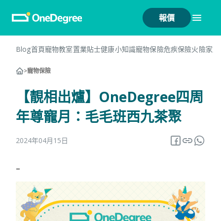
報價
Blog首頁
寵物教室
置業貼士
健康小知識
寵物保險
危疾保險
火險
家居
>
寵物保險
【靚相出爐】OneDegree四周
年尊寵月：毛毛班西九茶聚
2024年04月15日
–