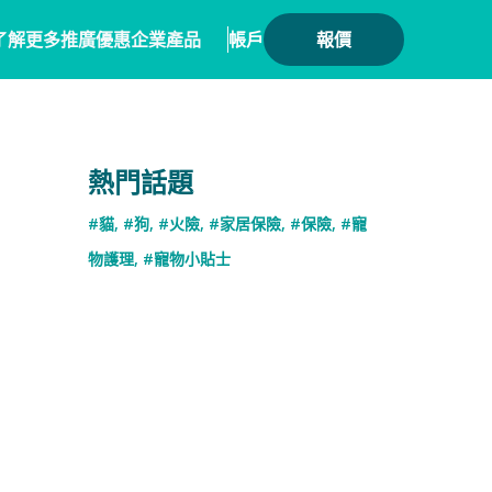
了解更多
推廣優惠
企業產品
帳戶
報價
健康
務方案
毛範生會員計劃
保險產品
熱門話題
會員優惠
保險
務概覽
數碼保險
#貓
,
#狗
,
#火險
,
#家居保險
,
#保險
,
#寵
保險優惠總覽
業合作
數字資產保險
物護理
,
#寵物小貼士
險核心系統