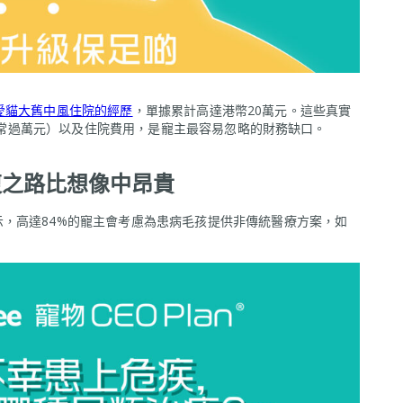
愛貓大舊中風住院的經歷
，單據累計高達港幣20萬元。這些真實
查（通常過萬元）以及住院費用，是寵主最容易忽略的財務缺口。
復之路比想像中昂貴
，高達84%的寵主會考慮為患病毛孩提供非傳統醫療方案，如