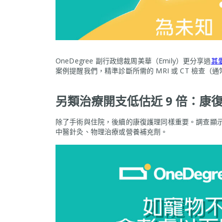
OneDegree 副行政總裁周美華（Emily）更分享過
其
案例提醒我們，精準診斷所需的 MRI 或 CT 檢
另類治療開支低估近 9 倍：康
除了手術與住院，後續的康復護理同樣重要。調查顯示
中醫針灸、物理治療或營養補充劑。