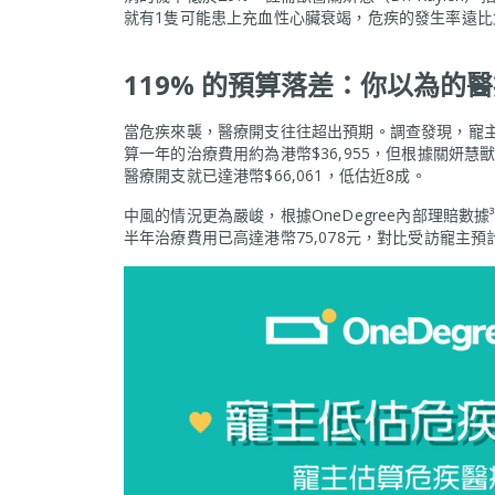
就有1隻可能患上充血性心臟衰竭，危疾的發生率遠比
119% 的預算落差：你以為的
當危疾來襲，醫療開支往往超出預期。調查發現，寵主
算一年的治療費用約為港幣$36,955，但根據關妍
醫療開支就已達港幣$66,061，低估近8成。
中風的情況更為嚴峻，根據OneDegree內部理賠數
半年治療費用已高達港幣75,078元，對比受訪寵主預計