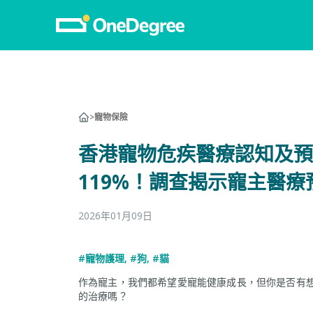
>
寵物保險
香港寵物危疾醫療認知及預算
119%！調查揭示寵主醫
2026年01月09日
#寵物護理
,
#狗
,
#貓
作為寵主，我們都希望愛寵能健康成長，但你是否有
的治療嗎？