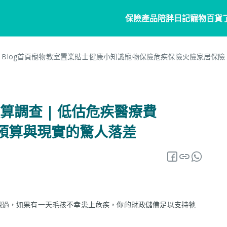
保險產品
陪胖日記
寵物百貨
Blog首頁
寵物教室
置業貼士
健康小知識
寵物保險
危疾保險
火險
家居保險
寵物保險
家居
陪胖日記
客戶分享
個人
商
常見問題
寵物保險
家居保險
關於陪胖日記App
危疾
業
調查 | 低估危疾醫療費
網誌
狗狗保險
家電保養保險
立即下載
企
療預算與現實的驚人落差
保險101
貓貓保險
火險
Pawbook Tag
保
龜鳥保險
獸醫網絡
申請索償
想過，如果有一天毛孩不幸患上危疾，你的財政儲備足以支持牠