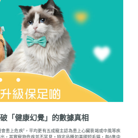
破「健康幻覺」的數據真相
寵會患上危疾²，平均更有五成寵主認為患上心臟衰竭或中風等疾
en）指出，其實寵物危疾並不罕見。特定品種如美國短毛貓，每6隻中