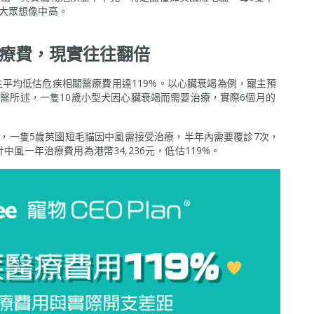
大眾想像中高。
醫療費，現實往往翻倍
平均低估危疾相關醫療費用達119%。以心臟衰竭為例，寵主預
慧獸醫所述，一隻10歲小型犬因心臟衰竭而需要治療，實際6個月的
據³，一隻5歲英國短毛貓因中風需接受治療，半年內需要覆診7次，
中風一年治療費用為港幣34,236元，低估119%。