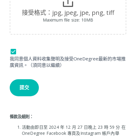
5
C
接受格式：jpg, jpeg, jpe, png, tiff
a
Maximum file size: 10MB
l
e
n
d
a
r
我同意個人資料收集聲明及接受OneDegree最新的市場推
–
廣資訊。（須同意以繼續）
G
i
v
提交
e
a
w
a
y
條款及細則：
活動由即日至 2024 年 12 月 27 日晚上 23 時 59 分 在
OneDegree Facebook 專頁及Instagram 帳戶內舉