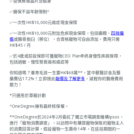
✅投保無需晶片及驗身
✅續保不設年齡限制^
✅一次性HK$10,000元癌症現金保障
✅一次性HK$10,000元附加危疾現金保障，包括癲癇、
四肢癱
瘓
或髕骨脫臼（移位），合資格寵物可自由添加，費用只需
HK$45 / 月
✅於4歲或前投保即可獲寵物CEO Plan®終身慢性疾病保障，
包括過敏、慢性腎衰竭和癌症等
你知道嗎？養育毛孩一生要HK$68萬**，當中獸醫診金及醫
藥費佔17.2%！立即按此
報價及了解更多
，減輕你的醫療費用
壓力！
*只適用於尊寵計劃
^OneDegree擁有最終核保權。
**OneDegree於2024年2月委託了獨立市場調查機構Ipsos，
進行「寵物消費調查」，以訪問中有購買寵物保險的寵物主人
的消費回答計算，假設寵物一生壽命14年，在這段期間的一