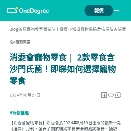
報價
Blog首頁
寵物教室
置業貼士
健康小知識
寵物保險
危疾保險
火險
家居
>
寵物教室
消委會寵物零食 | 2款零食含
沙門氏菌！即睇如何選擇寵物
零食
2024年08月21日
#寵物護理
【消委會寵物零食】消委會於2024年8月19日出版的最新一期
《選擇》月刊，發表了關於貓狗零食安全的測試報告。抽驗