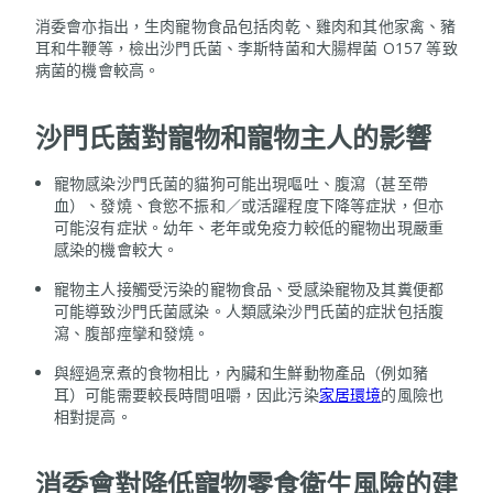
消委會亦指出，生肉寵物食品包括肉乾、雞肉和其他家禽、豬
耳和牛鞭等，檢出沙門氏菌、李斯特菌和大腸桿菌 O157 等致
病菌的機會較高。
沙門氏菌對寵物和寵物主人的影響
寵物感染沙門氏菌的貓狗可能出現嘔吐、腹瀉（甚至帶
血）、發燒、食慾不振和／或活躍程度下降等症狀，但亦
可能沒有症狀。幼年、老年或免疫力較低的寵物出現嚴重
感染的機會較大。
寵物主人接觸受污染的寵物食品、受感染寵物及其糞便都
可能導致沙門氏菌感染。人類感染沙門氏菌的症狀包括腹
瀉、腹部痙攣和發燒。
與經過烹煮的食物相比，內臟和生鮮動物產品（例如豬
耳）可能需要較長時間咀嚼，因此污染
家居環境
的風險也
相對提高。
消委會對降低寵物零食衛生風險的建