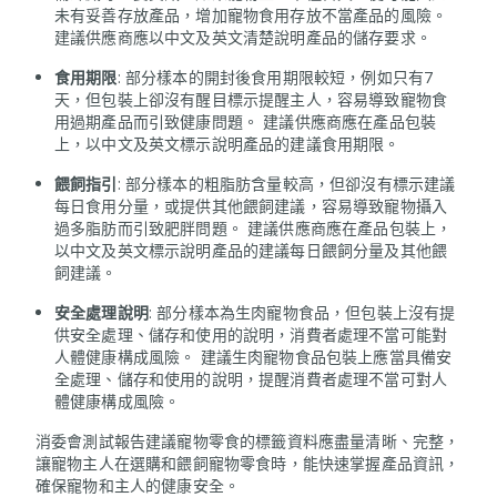
未有妥善存放產品，增加寵物食用存放不當產品的風險。
建議供應商應以中文及英文清楚說明產品的儲存要求。
食用期限
: 部分樣本的開封後食用期限較短，例如只有7
天，但包裝上卻沒有醒目標示提醒主人，容易導致寵物食
用過期產品而引致健康問題。 建議供應商應在產品包裝
上，以中文及英文標示說明產品的建議食用期限。
餵飼指引
: 部分樣本的粗脂肪含量較高，但卻沒有標示建議
每日食用分量，或提供其他餵飼建議，容易導致寵物攝入
過多脂肪而引致肥胖問題。 建議供應商應在產品包裝上，
以中文及英文標示說明產品的建議每日餵飼分量及其他餵
飼建議。
安全處理說明
: 部分樣本為生肉寵物食品，但包裝上沒有提
供安全處理、儲存和使用的說明，消費者處理不當可能對
人體健康構成風險。 建議生肉寵物食品包裝上應當具備安
全處理、儲存和使用的說明，提醒消費者處理不當可對人
體健康構成風險。
消委會測試報告建議寵物零食的標籤資料應盡量清晰、完整，
讓寵物主人在選購和餵飼寵物零食時，能快速掌握產品資訊，
確保寵物和主人的健康安全。