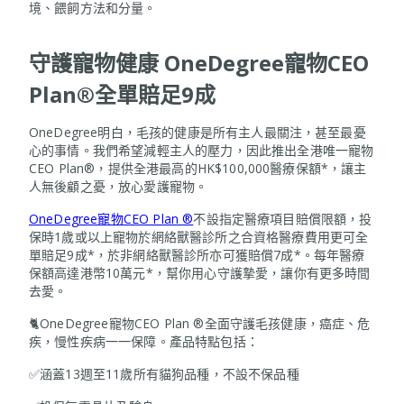
境、餵飼方法和分量。
守護寵物健康 OneDegree寵物CEO
Plan®全單賠足9成
OneDegree明白，毛孩的健康是所有主人最關注，甚至最憂
心的事情。我們希望減輕主人的壓力，因此推出全港唯一寵物
CEO Plan®，提供全港最高的HK$100,000醫療保額*，讓主
人無後顧之憂，放心愛護寵物。
OneDegree寵物CEO Plan ®
不設指定醫療項目賠償限額，投
保時1歲或以上寵物於網絡獸醫診所之合資格醫療費用更可全
單賠足9成*，於非網絡獸醫診所亦可獲賠償7成*。每年醫療
保額高達港幣10萬元*，幫你用心守護摯愛，讓你有更多時間
去愛。
🐈OneDegree寵物CEO Plan ®全面守護毛孩健康，癌症、危
疾，慢性疾病一一保障。產品特點包括：
✅涵蓋13週至11歲所有貓狗品種，不設不保品種