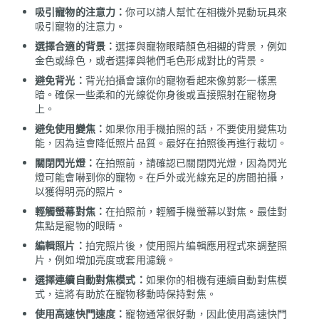
吸引寵物的注意力：
你可以請人幫忙在相機外晃動玩具來
吸引寵物的注意力。
選擇合適的背景：
選擇與寵物眼睛顏色相襯的背景，例如
金色或綠色，或者選擇與牠們毛色形成對比的背景。
避免背光：
背光拍攝會讓你的寵物看起來像剪影一樣黑
暗。確保一些柔和的光線從你身後或直接照射在寵物身
上。
避免使用變焦：
如果你用手機拍照的話，不要使用變焦功
能，因為這會降低照片品質。最好在拍照後再進行裁切。
關閉閃光燈：
在拍照前，請確認已關閉閃光燈，因為閃光
燈可能會嚇到你的寵物。在戶外或光線充足的房間拍攝，
以獲得明亮的照片。
輕觸螢幕對焦：
在拍照前，輕觸手機螢幕以對焦。最佳對
焦點是寵物的眼睛。
編輯照片：
拍完照片後，使用照片編輯應用程式來調整照
片，例如增加亮度或套用濾鏡。
選擇連續自動對焦模式：
如果你的相機有連續自動對焦模
式，這將有助於在寵物移動時保持對焦。
使用高速快門速度：
寵物通常很好動，因此使用高速快門