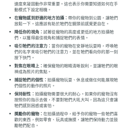
速度來凝固動作非常重要。這也表示你需要知道如何在手
動模式下設定相機。
在寵物感到舒適的地方拍攝：
帶你的寵物到公園，讓牠們
放鬆一下。這應該有助於牠們在鏡頭前感覺更自在。
降低你的視角：
試著從寵物的高度或更低的地方拍攝牠
們，以獲得最佳視角和捕捉牠們的表情。
吸引牠們的注意力：
當你的寵物在安靜地玩耍時，呼喚牠
們的名字來吸引牠們的注意力，並在牠們看向你的那一刻
按下快門。
對焦在眼睛上：
確保寵物的眼睛清晰銳利，並讓牠們的眼
神成為照片的焦點。
捕捉牠們的個性：
拍攝寵物玩耍、休息或做任何能展現牠
們個性的動作的照片。
保持耐性：
拍攝寵物需要很大的耐心。如果你的寵物沒有
按照你的指示去做，不要對牠們大吼大叫，因為這只會讓
牠們感到困惑或害怕。
獎勵你的寵物：
在拍攝過程中，給予你的寵物一些牠們喜
歡的東西，例如零食、玩具或撫摸，讓牠們保持動力並鼓
勵牠們配合。