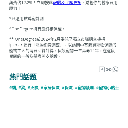
藥費佔17.2%！立即按此
報價及了解更多
，減輕你的醫療費用
壓力！
*只適用於尊寵計劃
^OneDegree擁有最終核保權。
** OneDegree於2024年2月委託了獨立市場調查機構
Ipsos，進行「寵物消費調查」，以訪問中有購買寵物保險的
寵物主人的消費回答計算，假設寵物一生壽命14年，在這段
期間的一般及醫療開支總數。
熱門話題
#貓
,
#狗
,
#火險
,
#家居保險
,
#保險
,
#寵物護理
,
#寵物小貼士