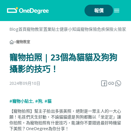
報價
Blog首頁
寵物教室
置業貼士
健康小知識
寵物保險
危疾保險
火險
家居
>
寵物教室
寵物拍照 | 23個為貓貓及狗狗
攝影的技巧！
2024年09月10日
#寵物小貼士
,
#狗
,
#貓
【寵物拍照】幫主子拍出多張美照，絕對是一眾主人的一大心
願！毛孩們天生好動，不論貓貓還是狗狗都難以「坐定定」讓
你拍照。為寵物拍照有什麼技巧，能讓你不要錯過最好時機留
下美照？OneDegree為你分享！