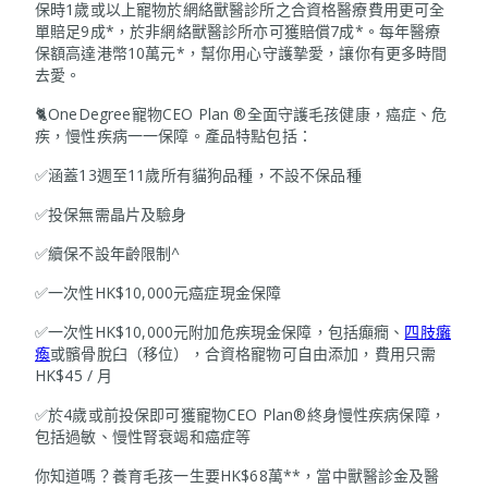
保時1歲或以上寵物於網絡獸醫診所之合資格醫療費用更可全
單賠足9成*，於非網絡獸醫診所亦可獲賠償7成*。每年醫療
保額高達港幣10萬元*，幫你用心守護摯愛，讓你有更多時間
去愛。
🐈OneDegree寵物CEO Plan ®全面守護毛孩健康，癌症、危
疾，慢性疾病一一保障。產品特點包括：
✅涵蓋13週至11歲所有貓狗品種，不設不保品種
✅投保無需晶片及驗身
✅續保不設年齡限制^
✅一次性HK$10,000元癌症現金保障
✅一次性HK$10,000元附加危疾現金保障，包括癲癇、
四肢癱
瘓
或髕骨脫臼（移位），合資格寵物可自由添加，費用只需
HK$45 / 月
✅於4歲或前投保即可獲寵物CEO Plan®終身慢性疾病保障，
包括過敏、慢性腎衰竭和癌症等
你知道嗎？養育毛孩一生要HK$68萬**，當中獸醫診金及醫