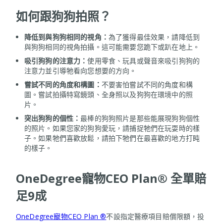
如何跟狗狗拍照？
降低到與狗狗相同的視角：
為了獲得最佳效果，請降低到
與狗狗相同的視角拍攝。這可能需要您跪下或趴在地上。
吸引狗狗的注意力：
使用零食、玩具或聲音來吸引狗狗的
注意力並引導牠看向您想要的方向。
嘗試不同的角度和構圖：
不要害怕嘗試不同的角度和構
圖。嘗試拍攝特寫鏡頭、全身照以及狗狗在環境中的照
片。
突出狗狗的個性：
最棒的狗狗照片是那些能展現狗狗個性
的照片。如果您家的狗狗愛玩，請捕捉牠們在玩耍時的樣
子。如果牠們喜歡放鬆，請拍下牠們在最喜歡的地方打盹
的樣子。
OneDegree寵物CEO Plan® 全單賠
足9成
OneDegree寵物CEO Plan ®
不設指定醫療項目賠償限額，投