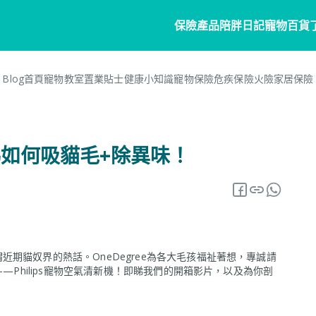
保險產品
陪胖日記
寵物百貨
Blog首頁
寵物教室
置業貼士
健康小知識
寵物保險
危疾保險
火險
家居保險
寵物保險
家居
陪胖日記
客戶分享
個人
商
常見問題
寵物保險
家居保險
關於陪胖日記App
危疾
業
睇如何吸貓毛+除異味！
網誌
狗狗保險
家電保養保險
立即下載
企
保險101
貓貓保險
火險
Pawbook Tag
保
龜鳥保險
獸醫網絡
期貓奴界的熱話。OneDegree為各大毛孩福祉著想，專誠請
申請索償
——Philips寵物空氣清新機！即睇我們的開箱影片，以及為你剖