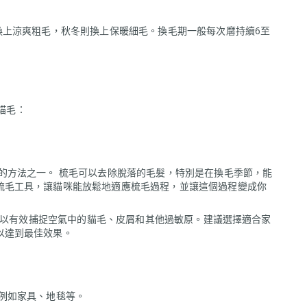
換上涼爽粗毛，秋冬則換上保暖細毛。換毛期一般每次黁持續6至
理貓毛：
的方法之一。 梳毛可以去除脫落的毛髮，特別是在換毛季節，能
梳毛工具，讓貓咪能放鬆地適應梳毛過程，並讓這個過程變成你
機可以有效捕捉空氣中的貓毛、皮屑和其他過敏原。建議選擇適合家
以達到最佳效果。
例如家具、地毯等。