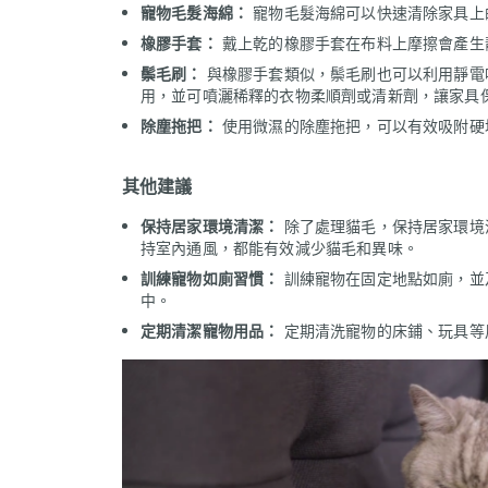
寵物毛髮海綿：
寵物毛髮海綿可以快速清除家具上
橡膠手套：
戴上乾的橡膠手套在布料上摩擦會產生
鬃毛刷：
與橡膠手套類似，鬃毛刷也可以利用靜電
用，並可噴灑稀釋的衣物柔順劑或清新劑，讓家具
除塵拖把：
使用微濕的除塵拖把，可以有效吸附硬
其他建議
保持居家環境清潔：
除了處理貓毛，保持居家環境
持室內通風，都能有效減少貓毛和異味。
訓練寵物如廁習慣：
訓練寵物在固定地點如廁，並
中。
定期清潔寵物用品：
定期清洗寵物的床鋪、玩具等