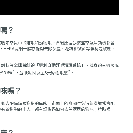
嗎？
夠吸走空氣中的貓毛和動物毛。背後原理是這些空氣清新機都會
，HEPA濾網一般亦能夠去除灰塵、花粉和黴菌等貓狗過敏原，
，則特設
全球首創的「專利自動浮毛清理系統」
，機身的三邊吸風
1
2
5.6%
，並能吸附遠至3米寵物毛髮
。
味嗎？
能夠去除貓貓跟狗狗的異味。市面上的寵物空氣清新機通常會配
中有養狗狗的主人，都有煩惱過如何去除家居的狗味；這時候，