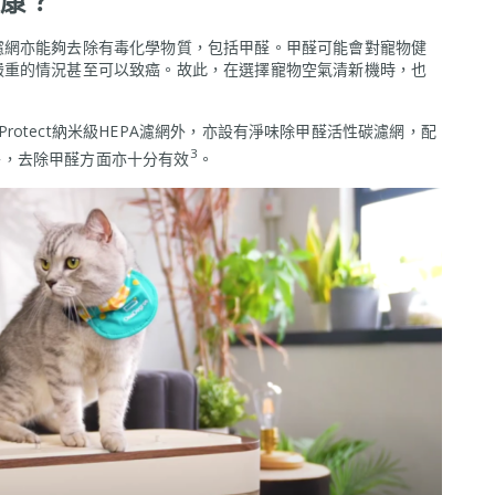
康？
濾網亦能夠去除有毒化學物質，包括甲醛。甲醛可能會對寵物健
嚴重的情況甚至可以致癌。故此，在選擇寵物空氣清新機時，也
oProtect納米級HEPA濾網外，亦設有淨味除甲醛活性碳濾網，配
3
物外，去除甲醛方面亦十分有效
。