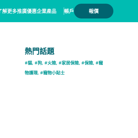
了解更多
推廣優惠
企業產品
帳戶
報價
健康
務方案
毛範生會員計劃
保險產品
熱門話題
會員優惠
保險
務概覽
數碼保險
#貓
,
#狗
,
#火險
,
#家居保險
,
#保險
,
#寵
保險優惠總覽
業合作
數字資產保險
物護理
,
#寵物小貼士
險核心系統