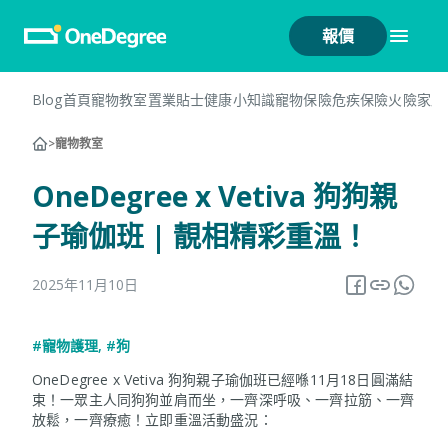
報價
Blog首頁
寵物教室
置業貼士
健康小知識
寵物保險
危疾保險
火險
家居
>
寵物教室
OneDegree x Vetiva 狗狗親
子瑜伽班 | 靚相精彩重溫！
2025年11月10日
#寵物護理
,
#狗
OneDegree x Vetiva 狗狗親子瑜伽班已經喺11月18日圓滿結
束！一眾主人同狗狗並肩而坐，一齊深呼吸、一齊拉筋、一齊
放鬆，一齊療癒！立即重溫活動盛況：