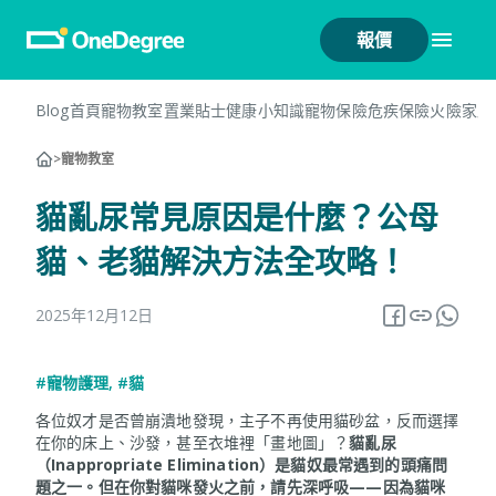
報價
Blog首頁
寵物教室
置業貼士
健康小知識
寵物保險
危疾保險
火險
家居
>
寵物教室
貓亂尿常見原因是什麼？公母
貓、老貓解決方法全攻略！
2025年12月12日
#寵物護理
,
#貓
各位奴才是否曾崩潰地發現，主子不再使用貓砂盆，反而選擇
在你的床上、沙發，甚至衣堆裡「畫地圖」？
貓亂尿
（Inappropriate Elimination）是貓奴最常遇到的頭痛問
題之一。但在你對貓咪發火之前，請先深呼吸——因為貓咪