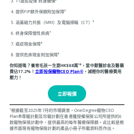
3. 11歲前投保 終身續保²
4. 提供FIP額外保額附加保障³
5. 涵蓋磁力共振（MRI）及電腦掃瞄（CT）⁵
6. 終身保障慢性疾病⁷
7. 癌症現金保障⁸
8. 提供危疾現金附加保障⁹
你知道嗎？養育毛孩一生要HK$68萬¹⁰，當中獸醫診金及醫藥
費佔17.2%！
立即投保寵物CEO Plan®
，減輕你的醫療費用
壓力！
立即報價
¹根據截至2025年7月的市場調查，OneDegree寵物CEO
Plan®尊寵計劃及珍寵計劃在香港獲授權保險公司所提供的6
款寵物保險計劃中，提供最高的每年醫療保障額。此比較是根
據市面現有寵物保險計劃的產品小冊子所載資料而作出。