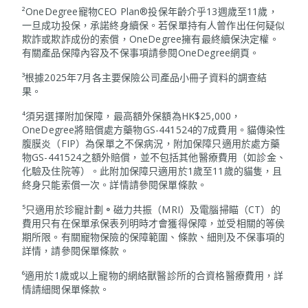
²OneDegree寵物CEO Plan®投保年齡介乎13週歲至11歲，
一旦成功投保，承諾終身續保。若保單持有人曾作出任何疑似
欺詐或欺詐成份的索償，OneDegree擁有最終續保決定權。
有關產品保障內容及不保事項請參閱OneDegree網頁。
³根據2025年7月各主要保險公司產品小冊子資料的調查結
果。
⁴須另選擇附加保障，最高額外保額為HK$25,000，
OneDegree將賠償處方藥物GS-441524的7成費用。貓傳染性
腹膜炎（FIP）為保單之不保病況，附加保障只適用於處方藥
物GS-441524之額外賠償，並不包括其他醫療費用（如診金、
化驗及住院等）。此附加保障只適用於1歲至11歲的貓隻，且
終身只能索償一次。詳情請參閱保單條款。
⁵只適用於珍寵計劃
。
磁力共振（MRI）及電腦掃瞄（CT）的
費用只有在保單承保表列明時才會獲得保障，並受相關的等侯
期所限。有關寵物保險的保障範圍、條款、細則及不保事項的
詳情，請參閱保單條款。
⁶適用於1歲或以上寵物的網絡獸醫診所的合資格醫療費用，詳
情請細閲保單條款。