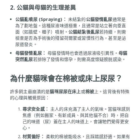
2. 公貓與母貓的生理差異
公貓亂噴尿 (Spraying)：
未結紮的
公貓發情亂尿
通常是
為了劃地盤。這種尿液味道極重，且通常是站立著向垂直
面（如牆壁、櫃子）噴射。
公貓結紮後亂尿
若持續，則需
檢查是否為手術後的殘留荷爾蒙或習慣性行為，甚至是泌
尿道發炎。
母貓發情亂尿：
母貓發情時也會透過尿液吸引異性。
母貓
突然亂尿
若排除了發情和懷孕，則需高度懷疑膀胱感染。
為什麼貓咪會在棉被或床上尿尿？
許多飼主最崩潰的是
貓咪尿尿在床上
或
棉被
上。這背後有特殊
的心理與觸覺原因：
尋求安全感：
主人的床充滿了主人的氣味。當貓咪感到
焦慮（例如搬家、有新成員、與其他貓不合）時，把自
己的味道（尿）蓋在主人的味道上，會讓牠們覺得更安
心。
材質偏好：
柔軟的棉被能吸水，且踩踏感舒適。如果有