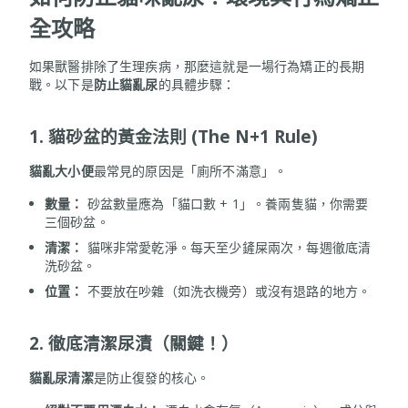
全攻略
如果獸醫排除了生理疾病，那麼這就是一場行為矯正的長期
戰。以下是
防止貓亂尿
的具體步驟：
1. 貓砂盆的黃金法則 (The N+1 Rule)
貓亂大小便
最常見的原因是「廁所不滿意」。
數量：
砂盆數量應為「貓口數 + 1」。養兩隻貓，你需要
三個砂盆。
清潔：
貓咪非常愛乾淨。每天至少鏟屎兩次，每週徹底清
洗砂盆。
位置：
不要放在吵雜（如洗衣機旁）或沒有退路的地方。
2. 徹底清潔尿漬（關鍵！）
貓亂尿清潔
是防止復發的核心。