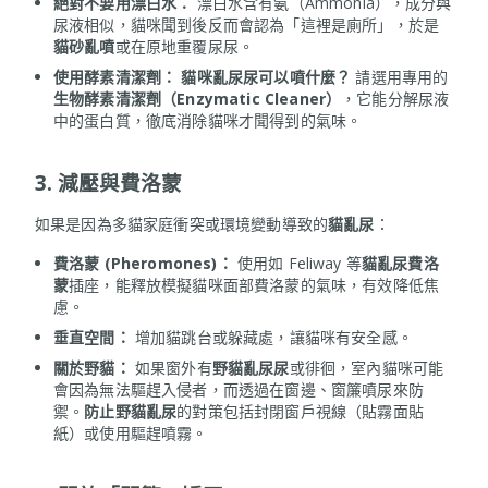
絕對不要用漂白水：
漂白水含有氨（Ammonia），成分與
尿液相似，貓咪聞到後反而會認為「這裡是廁所」，於是
貓砂亂噴
或在原地重覆尿尿。
使用酵素清潔劑：
貓咪亂尿尿可以噴什麼？
請選用專用的
生物酵素清潔劑（Enzymatic Cleaner）
，它能分解尿液
中的蛋白質，徹底消除貓咪才聞得到的氣味。
3. 減壓與費洛蒙
如果是因為多貓家庭衝突或環境變動導致的
貓亂尿
：
費洛蒙 (Pheromones)：
使用如 Feliway 等
貓亂尿費洛
蒙
插座，能釋放模擬貓咪面部費洛蒙的氣味，有效降低焦
慮。
垂直空間：
增加貓跳台或躲藏處，讓貓咪有安全感。
關於野貓：
如果窗外有
野貓亂尿尿
或徘徊，室內貓咪可能
會因為無法驅趕入侵者，而透過在窗邊、窗簾噴尿來防
禦。
防止野貓亂尿
的對策包括封閉窗戶視線（貼霧面貼
紙）或使用驅趕噴霧。