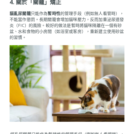
4. 關於「關籠」矯正
貓亂尿關籠
只能作為
暫時性
的管理手段（例如無人看管時），
不能當作懲罰。長期關籠會增加貓咪壓力，反而加重泌尿道發
炎（FIC）的風險。較好的做法是暫時將貓咪隔離在一個有砂
盆、水和食物的小房間（如浴室或客房），重新建立使用砂盆
的習慣。